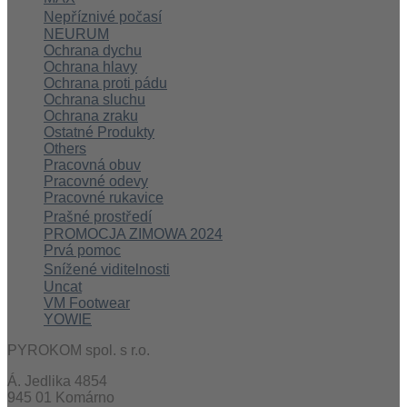
Nepříznivé počasí
NEURUM
Ochrana dychu
Ochrana hlavy
Ochrana proti pádu
Ochrana sluchu
Ochrana zraku
Ostatné Produkty
Others
Pracovná obuv
Pracovné odevy
Pracovné rukavice
Prašné prostředí
PROMOCJA ZIMOWA 2024
Prvá pomoc
Snížené viditelnosti
Uncat
VM Footwear
YOWIE
PYROKOM spol. s r.o.
Á. Jedlika 4854
945 01 Komárno