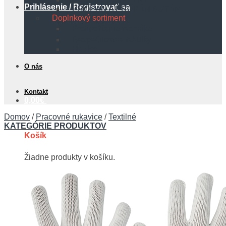
Prihlásenie / Registrovať sa
PROPÁN A PROPÁN BUTÁN
Doplnkový sortiment
Protipožiarna technika
Bezpečnostné tabuľky
Hadice
O nás
Kontakt
0,00
€
Domov
/
Pracovné rukavice
/
Textilné
KATEGÓRIE PRODUKTOV
Košík
Žiadne produkty v košíku.