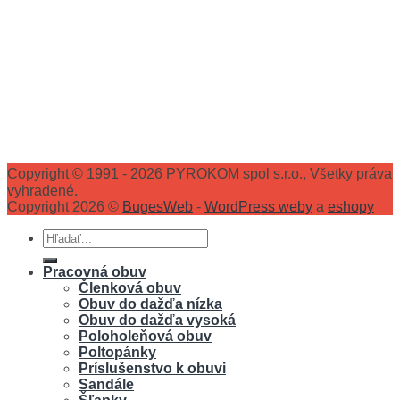
Copyright © 1991 - 2026 PYROKOM spol s.r.o., Všetky práva
vyhradené.
Copyright 2026 ©
BugesWeb
-
WordPress weby
a
eshopy
Hľadať:
Pracovná obuv
Členková obuv
Obuv do dažďa nízka
Obuv do dažďa vysoká
Poloholeňová obuv
Poltopánky
Príslušenstvo k obuvi
Sandále