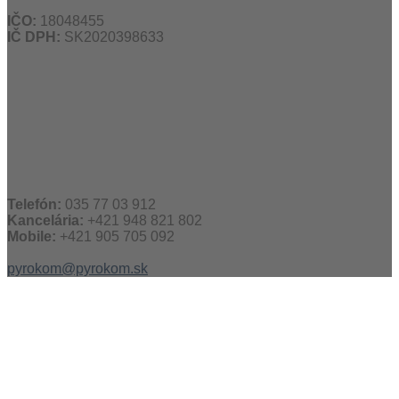
IČO:
18048455
IČ DPH:
SK2020398633
Telefón:
035 77 03 912
Kancelária:
+421 948 821 802
Mobile:
+421 905 705 092
pyrokom@pyrokom.sk