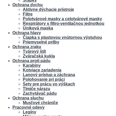
Šľapky
Ochrana dychu
Aktivne dýchacie prístroje
Filtre
Polotvárové masky a celotvárové masky
Respirátory s filtro-ventilačnou jednotkou
Úniková maska
Ochrana hlavy
Čiapka s plastovou vnútornou výstuhou
Priemyselné prilby
Ochrana zraku
Tvárový štít
Zváračská kukla
Ochrana proti pádu
Karabíny
Kotviace zariadenia
Lanový prístup a záchrana
Polohovanie pri práci
Sety pre prácu vo výškach
Tlmiče nárazu
Zachytávač pádu
Ochrana sluchu
Musľové chrániče
Pracovné odevy
Legíny