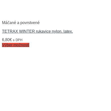
Máčané a povrstvené
TETRAX WINTER rukavice nylon. latex.
6,80
€
s DPH
Výber možností