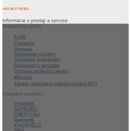
+421 35 77 03 912
Informácie o predaji a servise
Zákaznícká sekcia
Košík
Pokladňa
Doprava
Sledovanie zásielky
Obchodné podmienky
Reklamačný poriadok
Ochrana osobných údajov
Môj účet
Zásady používania súborov cookie (EÚ)
Kategórie produktov
CRAMBE
DAYBORO
EMERTON+
Garments
KNOXFIELD
MAX