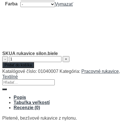
Farba
Vymazať
SKUA rukavice silon.biele
množstvo
SKUA
Pridať do košíka
rukavice
Katalógové číslo:
01040007
Kategória:
Pracovné rukavice
,
silon.biele
Textilné
Hľadať:
Popis
Tabuľka veľkostí
Recenzie (0)
Pletené, bezšvové rukavice z nylonu.