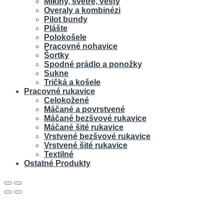
Mikiny, svetre, vesty
Overaly a kombinézi
Pilot bundy
Plášte
Polokošele
Pracovné nohavice
Šortky
Spodné prádlo a ponožky
Sukne
Tričká a košele
Pracovné rukavice
Celokožené
Máčané a povrstvené
Máčané bezšvové rukavice
Máčané šité rukavice
Vrstvené bezšvové rukavice
Vrstvené šité rukavice
Textilné
Ostatné Produkty