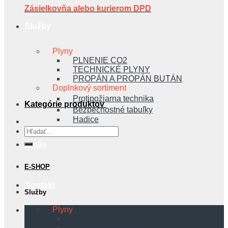
Zásielkovňa alebo kurierom DPD
Služby
Plyny
PLNENIE CO2
TECHNICKÉ PLYNY
PROPÁN A PROPÁN BUTÁN
Doplnkový sortiment
Protipožiarna technika
Kategórie produktov
Bezpečnostné tabuľky
Hadice
Hľadať:
O nás
E-SHOP
Kontakt
Služby
Plyny
PLNENIE CO2
TECHNICKÉ PLYNY