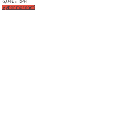
6,04
€
s DPH
Výber možností