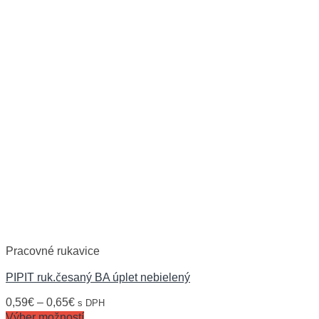
Pracovné rukavice
PIPIT ruk.česaný BA úplet nebielený
0,59
€
–
0,65
€
s DPH
Výber možností