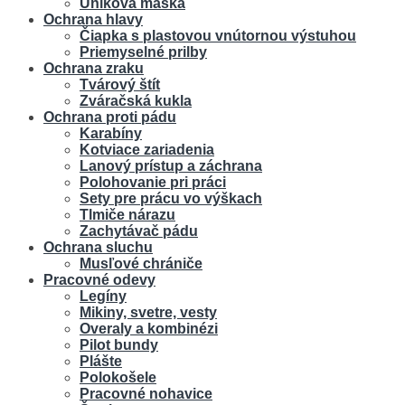
Úniková maska
Ochrana hlavy
Čiapka s plastovou vnútornou výstuhou
Priemyselné prilby
Ochrana zraku
Tvárový štít
Zváračská kukla
Ochrana proti pádu
Karabíny
Kotviace zariadenia
Lanový prístup a záchrana
Polohovanie pri práci
Sety pre prácu vo výškach
Tlmiče nárazu
Zachytávač pádu
Ochrana sluchu
Musľové chrániče
Pracovné odevy
Legíny
Mikiny, svetre, vesty
Overaly a kombinézi
Pilot bundy
Plášte
Polokošele
Pracovné nohavice