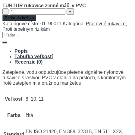
TURTUR rukavice zimné máč. v PVC
množstvo
TURTUR
Pridať do košíka
rukavice
Katalógové číslo:
01190011
Kategória:
Pracovné rukavice
,
zimné
Proti tepelným rizikám
máč.
Hľadať:
v
PVC
Popis
Tabuľka veľkostí
Recenzie (0)
Zateplené, vodu odpudzujúce pletené signálne nylonové
rukavice s vrstvou PVC v dlani a na prstoch, s komfortným
froté zateplením a pružnou manžetou.
Veľkosť
8, 10, 11
Farba
žltá
EN ISO 21420, EN 388, 3231B, EN 511, X2X,
Standard