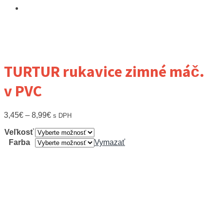
TURTUR rukavice zimné máč.
v PVC
3,45
€
–
8,99
€
s DPH
Veľkosť
Farba
Vymazať