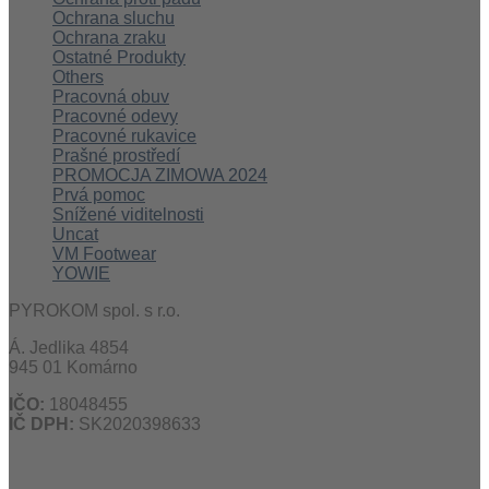
Ochrana sluchu
Ochrana zraku
Ostatné Produkty
Others
Pracovná obuv
Pracovné odevy
Pracovné rukavice
Prašné prostředí
PROMOCJA ZIMOWA 2024
Prvá pomoc
Snížené viditelnosti
Uncat
VM Footwear
YOWIE
PYROKOM spol. s r.o.
Á. Jedlika 4854
945 01 Komárno
IČO:
18048455
IČ DPH:
SK2020398633