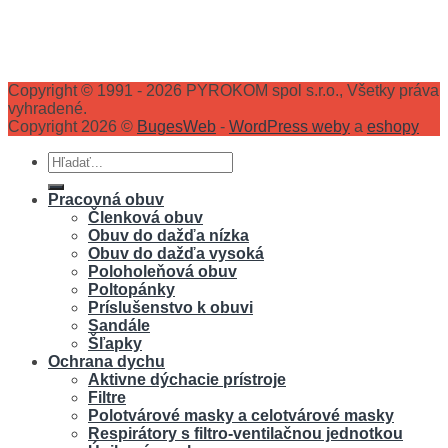
Copyright © 1991 - 2026 PYROKOM spol s.r.o., Všetky práva
vyhradené.
Copyright 2026 ©
BugesWeb
-
WordPress weby
a
eshopy
Hľadať:
Pracovná obuv
Členková obuv
Obuv do dažďa nízka
Obuv do dažďa vysoká
Poloholeňová obuv
Poltopánky
Príslušenstvo k obuvi
Sandále
Šľapky
Ochrana dychu
Aktivne dýchacie prístroje
Filtre
Polotvárové masky a celotvárové masky
Respirátory s filtro-ventilačnou jednotkou