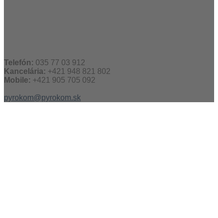
Telefón:
035 77 03 912
Kancelária:
+421 948 821 802
Mobile:
+421 905 705 092
pyrokom@pyrokom.sk