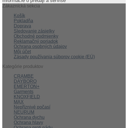
Informácie o predaji a servise
Zákaznícká sekcia
Košík
Pokladňa
Doprava
Sledovanie zásielky
Obchodné podmienky
Reklamačný poriadok
Ochrana osobných údajov
Môj účet
Zásady používania súborov cookie (EÚ)
Kategórie produktov
CRAMBE
DAYBORO
EMERTON+
Garments
KNOXFIELD
MAX
Nepříznivé počasí
NEURUM
Ochrana dychu
Ochrana hlavy
Ochrana proti pádu