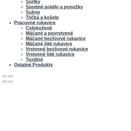
Šortky
Spodné prádlo a ponožky
Sukne
Tričká a košele
Pracovné rukavice
Celokožené
Máčané a povrstvené
Máčané bezšvové rukavice
Máčané šité rukavice
Vrstvené bezšvové rukavice
Vrstvené šité rukavice
Textilné
Ostatné Produkty