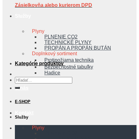
Zásielkovňa alebo kurierom DPD
Služby
Plyny
PLNENIE CO2
TECHNICKÉ PLYNY
PROPÁN A PROPÁN BUTÁN
Doplnkový sortiment
Protipožiarna technika
Kategórie produktov
Bezpečnostné tabuľky
Hadice
Hľadať:
O nás
E-SHOP
Kontakt
Služby
Plyny
PLNENIE CO2
TECHNICKÉ PLYNY