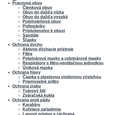
Pracovná obuv
Členková obuv
Obuv do dažďa nízka
Obuv do dažďa vysoká
Poloholeňová obuv
Poltopánky
Príslušenstvo k obuvi
Sandále
Šľapky
Ochrana dychu
Aktivne dýchacie prístroje
Filtre
Polotvárové masky a celotvárové masky
Respirátory s filtro-ventilačnou jednotkou
Úniková maska
Ochrana hlavy
Čiapka s plastovou vnútornou výstuhou
Priemyselné prilby
Ochrana zraku
Tvárový štít
Zváračská kukla
Ochrana proti pádu
Karabíny
Kotviace zariadenia
Lanový prístup a záchrana