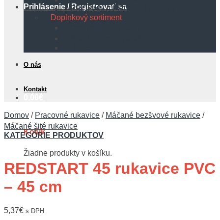
Prihlásenie / Registrovať sa
PROPÁN A PROPÁN BUTÁN
Doplnkový sortiment
Protipožiarna technika
Bezpečnostné tabuľky
Hadice
O nás
Kontakt
0,00
€
Domov
/
Pracovné rukavice
/
Máčané bezšvové rukavice
/
Máčané šité rukavice
Košík
KATEGÓRIE PRODUKTOV
Žiadne produkty v košíku.
REDSTART 45 rukavice PVC
– 45 cm
5,37
€
s DPH