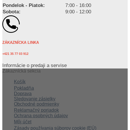
Pondelok - Piatok:
7:00 - 16:00
Sobota:
9:00 - 12:00
ZÁKAZNÍCKA LINKA
+421 35 77 03 912
Informácie o predaji a servise
Zákaznícká sekcia
Košík
Pokladňa
Doprava
Sledovanie zásielky
Obchodné podmienky
Reklamačný poriadok
Ochrana osobných údajov
Môj účet
Zásady používania súborov cookie (EÚ)