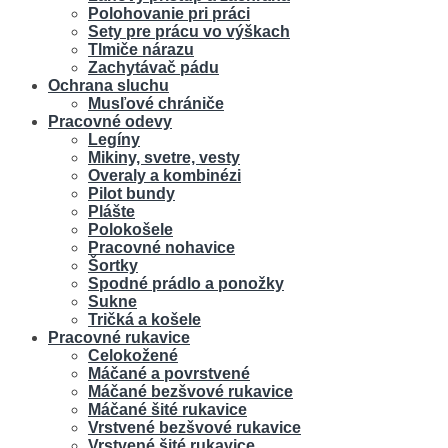
Polohovanie pri práci
Sety pre prácu vo výškach
Tlmiče nárazu
Zachytávač pádu
Ochrana sluchu
Musľové chrániče
Pracovné odevy
Legíny
Mikiny, svetre, vesty
Overaly a kombinézi
Pilot bundy
Plášte
Polokošele
Pracovné nohavice
Šortky
Spodné prádlo a ponožky
Sukne
Tričká a košele
Pracovné rukavice
Celokožené
Máčané a povrstvené
Máčané bezšvové rukavice
Máčané šité rukavice
Vrstvené bezšvové rukavice
Vrstvené šité rukavice