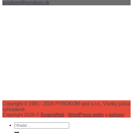
pyrokom@pyrokom.sk
Copyright © 1991 - 2026 PYROKOM spol s.r.o., Všetky práva
vyhradené.
Copyright 2026 ©
BugesWeb
-
WordPress weby
a
eshopy
Hľadať: