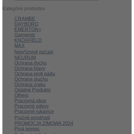
Kategórie produktov
CRAMBE
DAYBORO
EMERTON+
Garments
KNOXFIELD
MAX
Nepříznivé počasí
NEURUM
Ochrana dychu
Ochrana hlavy
Ochrana proti pádu
Ochrana sluchu
Ochrana zraku
Ostatné Produkty
Others
Pracovná obuv
Pracovné odevy
Pracovné rukavice
Prašné prostředí
PROMOCJA ZIMOWA 2024
Prvá pomoc