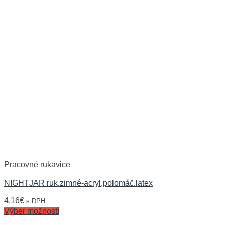
Pracovné rukavice
NIGHTJAR ruk.zimné-acryl,polomáč.latex
4,16
€
s DPH
Výber možností