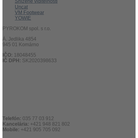
Snížené viditelnosti
Uncat
VM Footwear
YOWIE
PYROKOM spol. s r.o.
Á. Jedlika 4854
945 01 Komárno
IČO:
18048455
IČ DPH:
SK2020398633
Telefón:
035 77 03 912
Kancelária:
+421 948 821 802
Mobile:
+421 905 705 092