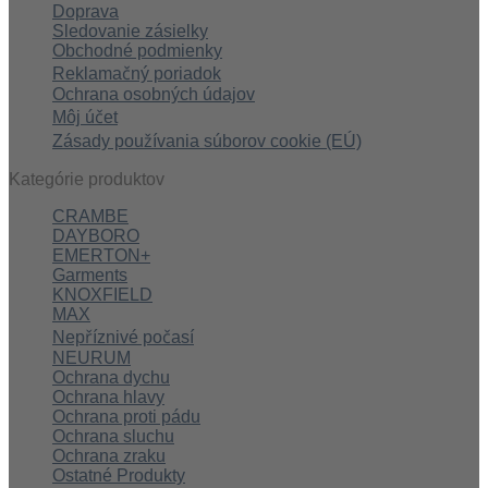
Doprava
Sledovanie zásielky
Obchodné podmienky
Reklamačný poriadok
Ochrana osobných údajov
Môj účet
Zásady používania súborov cookie (EÚ)
Kategórie produktov
CRAMBE
DAYBORO
EMERTON+
Garments
KNOXFIELD
MAX
Nepříznivé počasí
NEURUM
Ochrana dychu
Ochrana hlavy
Ochrana proti pádu
Ochrana sluchu
Ochrana zraku
Ostatné Produkty