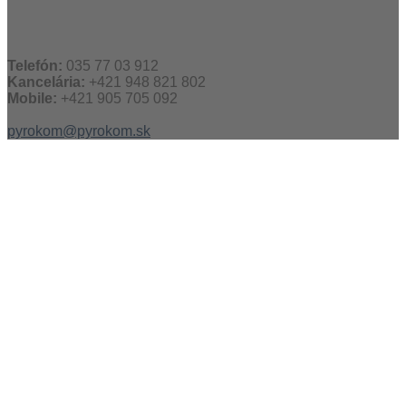
Telefón:
035 77 03 912
Kancelária:
+421 948 821 802
Mobile:
+421 905 705 092
pyrokom@pyrokom.sk