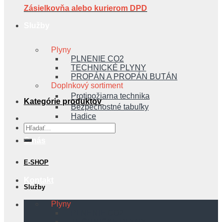
Zásielkovňa alebo kurierom DPD
Služby
Plyny
PLNENIE CO2
TECHNICKÉ PLYNY
PROPÁN A PROPÁN BUTÁN
Doplnkový sortiment
Protipožiarna technika
Kategórie produktov
Bezpečnostné tabuľky
Hadice
Hľadať:
O nás
E-SHOP
Kontakt
Služby
Plyny
PLNENIE CO2
TECHNICKÉ PLYNY