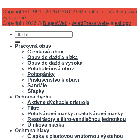
Copyright © 1991 - 2026 PYROKOM spol s.r.o., Všetky práva
vyhradené.
Copyright 2026 ©
BugesWeb
-
WordPress weby
a
eshopy
Hľadať:
Pracovná obuv
Členková obuv
Obuv do dažďa nízka
Obuv do dažďa vysoká
Poloholeňová obuv
Poltopánky
Príslušenstvo k obuvi
Sandále
Šľapky
Ochrana dychu
Aktivne dýchacie prístroje
Filtre
Polotvárové masky a celotvárové masky
Respirátory s filtro-ventilačnou jednotkou
Úniková maska
Ochrana hlavy
Čiapka s plastovou vnútornou výstuhou