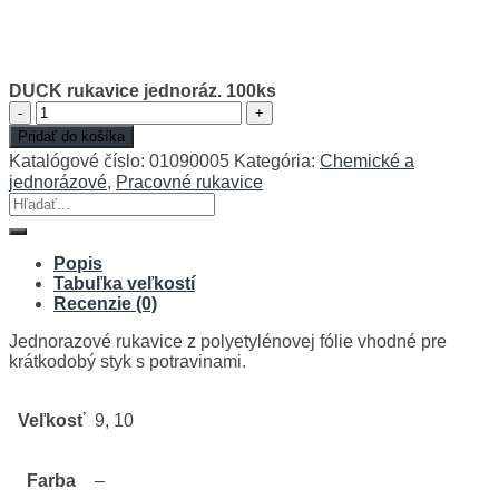
DUCK rukavice jednoráz. 100ks
množstvo
DUCK
Pridať do košíka
rukavice
Katalógové číslo:
01090005
Kategória:
Chemické a
jednoráz.
jednorázové
,
Pracovné rukavice
100ks
Hľadať:
Popis
Tabuľka veľkostí
Recenzie (0)
Jednorazové rukavice z polyetylénovej fólie vhodné pre
krátkodobý styk s potravinami.
Veľkosť
9, 10
Farba
–