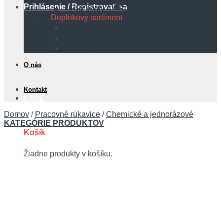
Prihlásenie / Registrovať sa
PROPÁN A PROPÁN BUTÁN
Doplnkový sortiment
Protipožiarna technika
Bezpečnostné tabuľky
Hadice
O nás
Kontakt
0,00
€
Domov
/
Pracovné rukavice
/
Chemické a jednorázové
KATEGÓRIE PRODUKTOV
Košík
Žiadne produkty v košíku.