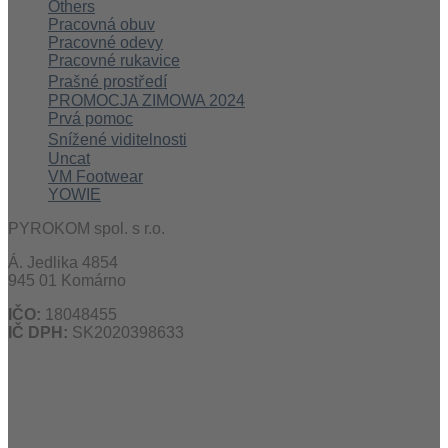
Others
Pracovná obuv
Pracovné odevy
Pracovné rukavice
Prašné prostředí
PROMOCJA ZIMOWA 2024
Prvá pomoc
Snížené viditelnosti
Uncat
VM Footwear
YOWIE
PYROKOM spol. s r.o.
Á. Jedlika 4854
945 01 Komárno
IČO:
18048455
IČ DPH:
SK2020398633