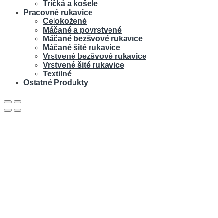
Tričká a košele
Pracovné rukavice
Celokožené
Máčané a povrstvené
Máčané bezšvové rukavice
Máčané šité rukavice
Vrstvené bezšvové rukavice
Vrstvené šité rukavice
Textilné
Ostatné Produkty