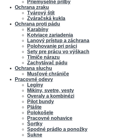
Priemyselné prilby
Ochrana zraku
Tvárový štít
Zváračská kukla
Ochrana proti pádu
Karabíny
Kotviace zariadenia
Lanový prístup a záchrana
Polohovanie pri práci
Sety pre prácu vo výškach
Tlmiče nárazu
Zachytávač pádu
Ochrana sluchu
Musľové chrániče
Pracovné odevy
Legíny
Mikiny, svetre, vesty
Overaly a kombinézi
Pilot bundy
Plášte
Polokošele
Pracovné nohavice
Šortky
Spodné prádlo a ponožky
Sukne