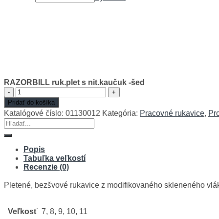
RAZORBILL ruk.plet s nit.kaučuk -šed
množstvo
RAZORBILL
Pridať do košíka
ruk.plet
Katalógové číslo:
01130012
Kategória:
Pracovné rukavice
,
Pr
s
Hľadať:
nit.kaučuk
-šed
Popis
Tabuľka veľkostí
Recenzie (0)
Pletené, bezšvové rukavice z modifikovaného skleneného vlákn
Veľkosť
7, 8, 9, 10, 11