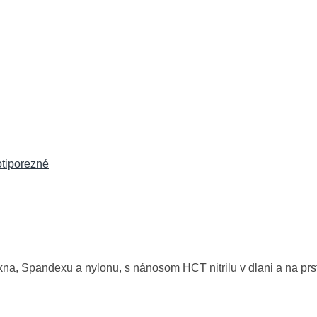
otiporezné
a, Spandexu a nylonu, s nánosom HCT nitrilu v dlani a na prsto