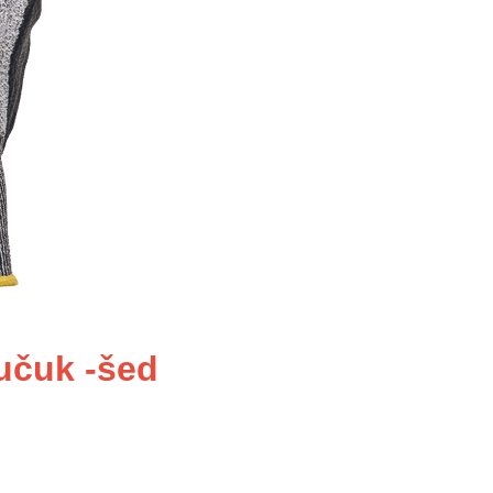
učuk -šed