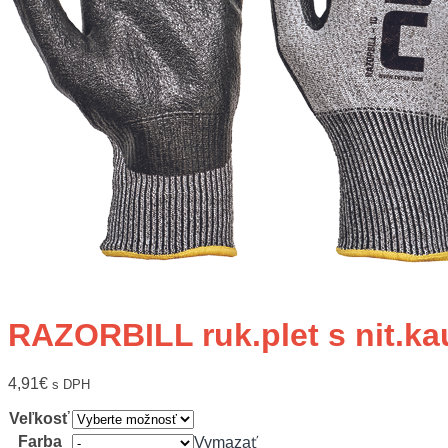
RAZORBILL ruk.plet s nit.ka
4,91
€
s DPH
Veľkosť
Farba
Vymazať