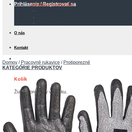
Prihlásenie / Registrovať sa
Doplnkový sortiment
Protipožiarna technika
Bezpečnostné tabuľky
Hadice
O nás
Kontakt
0,00
€
Domov
/
Pracovné rukavice
/
Protiporezné
KATEGÓRIE PRODUKTOV
Košík
Žiadne produkty v košíku.