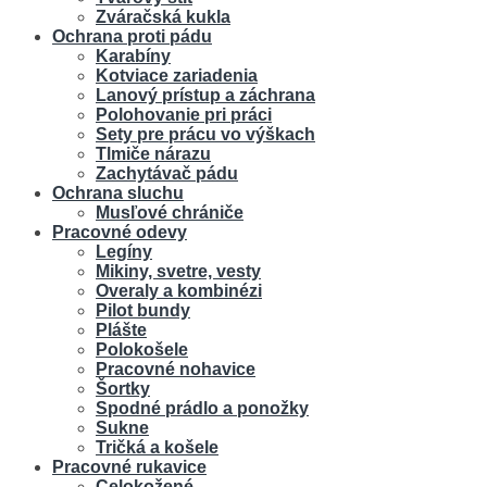
Zváračská kukla
Ochrana proti pádu
Karabíny
Kotviace zariadenia
Lanový prístup a záchrana
Polohovanie pri práci
Sety pre prácu vo výškach
Tlmiče nárazu
Zachytávač pádu
Ochrana sluchu
Musľové chrániče
Pracovné odevy
Legíny
Mikiny, svetre, vesty
Overaly a kombinézi
Pilot bundy
Plášte
Polokošele
Pracovné nohavice
Šortky
Spodné prádlo a ponožky
Sukne
Tričká a košele
Pracovné rukavice
Celokožené