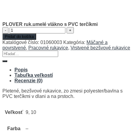
PLOVER ruk.umelé vlákno s PVC terčíkmi
množstvo
PLOVER
Pridať do košíka
ruk.umelé
Katalógové číslo:
01060003
Kategória:
Máčané a
vlákno
povrstvené
,
Pracovné rukavice
,
Vrstvené bezšvové rukavice
s
Hľadať:
PVC
terčíkmi
Popis
Tabuľka veľkostí
Recenzie (0)
Pletené, bezšvové rukavice, zo zmesi polyester/bavlna s
PVC terčíkmi v dlani a na prstoch.
Veľkosť
9, 10
Farba
–