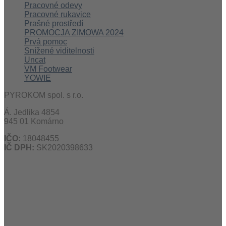
Pracovné odevy
Pracovné rukavice
Prašné prostředí
PROMOCJA ZIMOWA 2024
Prvá pomoc
Snížené viditelnosti
Uncat
VM Footwear
YOWIE
PYROKOM spol. s r.o.
Á. Jedlika 4854
945 01 Komárno
IČO:
18048455
IČ DPH:
SK2020398633