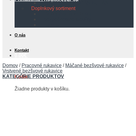
PROPÁN A PROPÁN BUTÁN
Doplnkový sortiment
Protipožiarna technika
Bezpečnostné tabuľky
Hadice
O nás
Kontakt
0,00
€
Domov
/
Pracovné rukavice
/
Máčané bezšvové rukavice
/
Vrstvené bezšvové rukavice
KATEGÓRIE PRODUKTOV
Košík
Žiadne produkty v košíku.