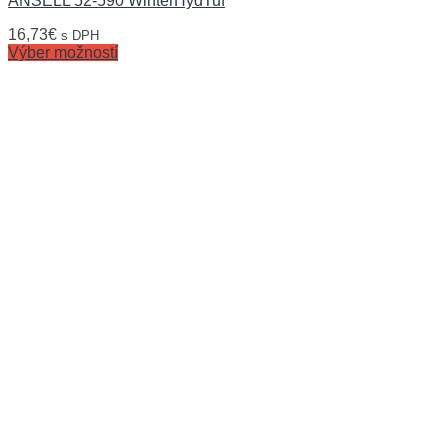
ANSELL 52-590 WinterHydTuf
16,73
€
s DPH
Výber možností