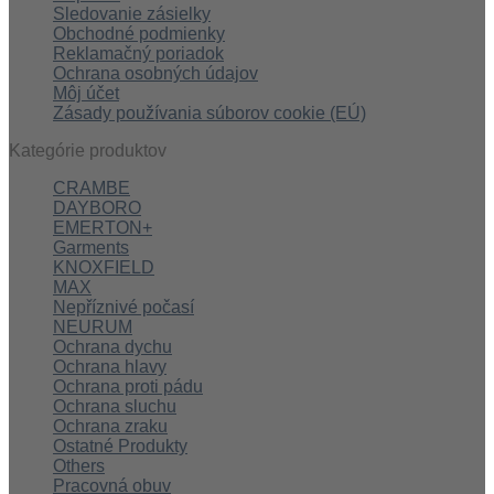
Sledovanie zásielky
Obchodné podmienky
Reklamačný poriadok
Ochrana osobných údajov
Môj účet
Zásady používania súborov cookie (EÚ)
Kategórie produktov
CRAMBE
DAYBORO
EMERTON+
Garments
KNOXFIELD
MAX
Nepříznivé počasí
NEURUM
Ochrana dychu
Ochrana hlavy
Ochrana proti pádu
Ochrana sluchu
Ochrana zraku
Ostatné Produkty
Others
Pracovná obuv