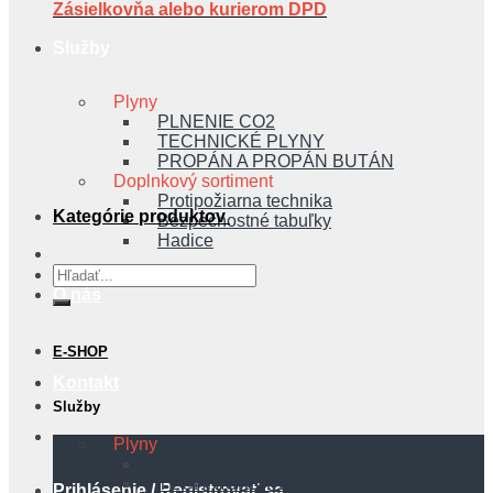
Zásielkovňa alebo kurierom DPD
Služby
Plyny
PLNENIE CO2
TECHNICKÉ PLYNY
PROPÁN A PROPÁN BUTÁN
Doplnkový sortiment
Protipožiarna technika
Kategórie produktov
Bezpečnostné tabuľky
Hadice
Hľadať:
O nás
E-SHOP
Kontakt
Služby
Plyny
PLNENIE CO2
TECHNICKÉ PLYNY
Prihlásenie / Registrovať sa