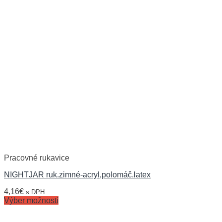
Pracovné rukavice
NIGHTJAR ruk.zimné-acryl,polomáč.latex
4,16
€
s DPH
Výber možností