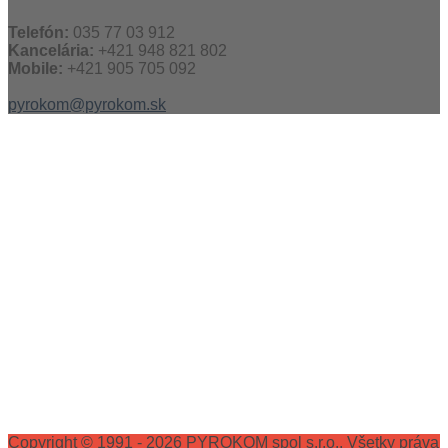
Telefón:
035 77 03 912
Kancelária:
+421 948 821 802
Mobile:
+421 905 705 092
pyrokom@pyrokom.sk
Copyright © 1991 - 2026 PYROKOM spol s.r.o., Všetky práva