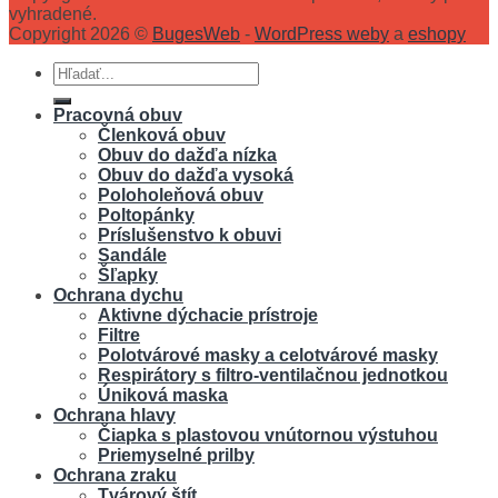
vyhradené.
Copyright 2026 ©
BugesWeb
-
WordPress weby
a
eshopy
Hľadať:
Pracovná obuv
Členková obuv
Obuv do dažďa nízka
Obuv do dažďa vysoká
Poloholeňová obuv
Poltopánky
Príslušenstvo k obuvi
Sandále
Šľapky
Ochrana dychu
Aktivne dýchacie prístroje
Filtre
Polotvárové masky a celotvárové masky
Respirátory s filtro-ventilačnou jednotkou
Úniková maska
Ochrana hlavy
Čiapka s plastovou vnútornou výstuhou
Priemyselné prilby
Ochrana zraku
Tvárový štít