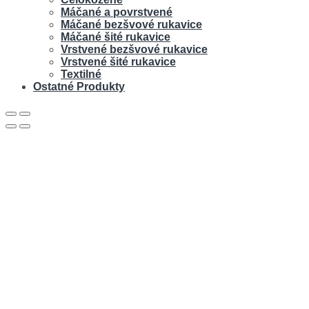
Máčané a povrstvené
Máčané bezšvové rukavice
Máčané šité rukavice
Vrstvené bezšvové rukavice
Vrstvené šité rukavice
Textilné
Ostatné Produkty