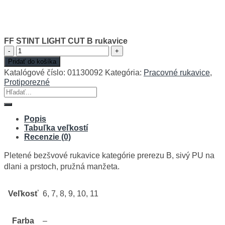
FF STINT LIGHT CUT B rukavice
množstvo
FF
Pridať do košíka
STINT
Katalógové číslo:
01130092
Kategória:
Pracovné rukavice
,
LIGHT
Protiporezné
CUT
Hľadať:
B
rukavice
Popis
Tabuľka veľkostí
Recenzie (0)
Pletené bezšvové rukavice kategórie prerezu B, sivý PU na
dlani a prstoch, pružná manžeta.
Veľkosť
6, 7, 8, 9, 10, 11
Farba
–