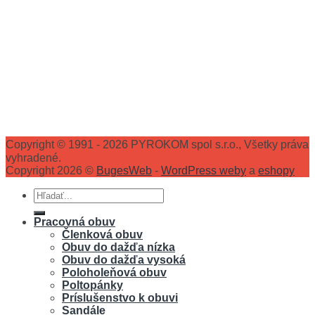
Copyright © 1991 - 2026 PYROKOM spol s.r.o., Všetky práva
vyhradené.
Copyright 2026 ©
BugesWeb
-
WordPress weby
a
eshopy
Hľadať:
Pracovná obuv
Členková obuv
Obuv do dažďa nízka
Obuv do dažďa vysoká
Poloholeňová obuv
Poltopánky
Príslušenstvo k obuvi
Sandále