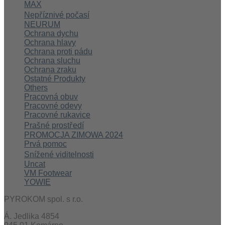
MAX
Nepříznivé počasí
NEURUM
Ochrana dychu
Ochrana hlavy
Ochrana proti pádu
Ochrana sluchu
Ochrana zraku
Ostatné Produkty
Others
Pracovná obuv
Pracovné odevy
Pracovné rukavice
Prašné prostředí
PROMOCJA ZIMOWA 2024
Prvá pomoc
Snížené viditelnosti
Uncat
VM Footwear
YOWIE
PYROKOM spol. s r.o.
Á. Jedlika 4854