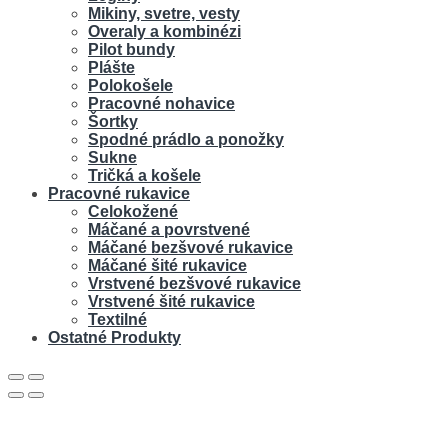
Mikiny, svetre, vesty
Overaly a kombinézi
Pilot bundy
Plášte
Polokošele
Pracovné nohavice
Šortky
Spodné prádlo a ponožky
Sukne
Tričká a košele
Pracovné rukavice
Celokožené
Máčané a povrstvené
Máčané bezšvové rukavice
Máčané šité rukavice
Vrstvené bezšvové rukavice
Vrstvené šité rukavice
Textilné
Ostatné Produkty