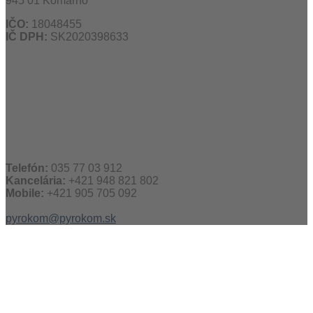
945 01 Komárno
IČO:
18048455
IČ DPH:
SK2020398633
Telefón:
035 77 03 912
Kancelária:
+421 948 821 802
Mobile:
+421 905 705 092
pyrokom@pyrokom.sk