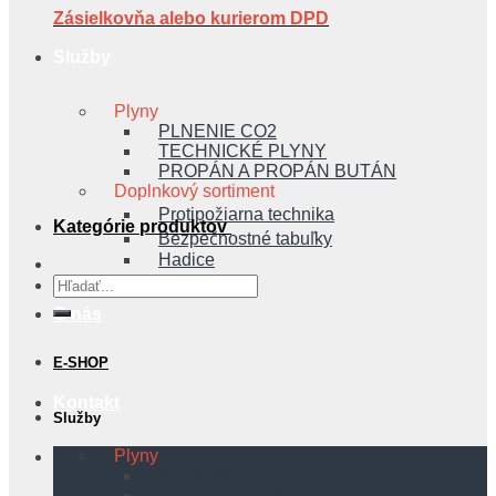
Zásielkovňa alebo kurierom DPD
Služby
Plyny
PLNENIE CO2
TECHNICKÉ PLYNY
PROPÁN A PROPÁN BUTÁN
Doplnkový sortiment
Protipožiarna technika
Kategórie produktov
Bezpečnostné tabuľky
Hadice
Hľadať:
O nás
E-SHOP
Kontakt
Služby
Plyny
PLNENIE CO2
TECHNICKÉ PLYNY