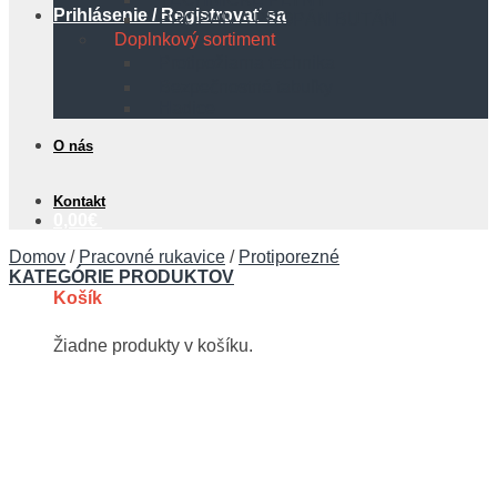
Prihlásenie / Registrovať sa
PROPÁN A PROPÁN BUTÁN
Doplnkový sortiment
Protipožiarna technika
Bezpečnostné tabuľky
Hadice
O nás
Kontakt
0,00
€
Domov
/
Pracovné rukavice
/
Protiporezné
KATEGÓRIE PRODUKTOV
Košík
Žiadne produkty v košíku.