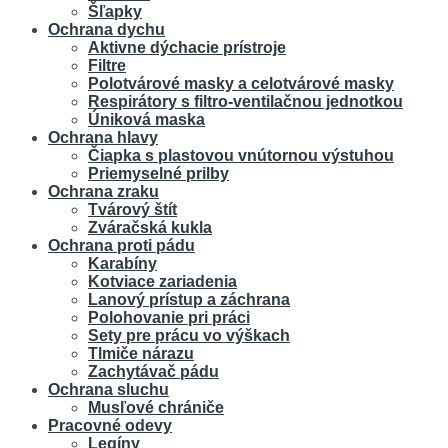
Šľapky
Ochrana dychu
Aktivne dýchacie prístroje
Filtre
Polotvárové masky a celotvárové masky
Respirátory s filtro-ventilačnou jednotkou
Úniková maska
Ochrana hlavy
Čiapka s plastovou vnútornou výstuhou
Priemyselné prilby
Ochrana zraku
Tvárový štít
Zváračská kukla
Ochrana proti pádu
Karabíny
Kotviace zariadenia
Lanový prístup a záchrana
Polohovanie pri práci
Sety pre prácu vo výškach
Tlmiče nárazu
Zachytávač pádu
Ochrana sluchu
Musľové chrániče
Pracovné odevy
Legíny