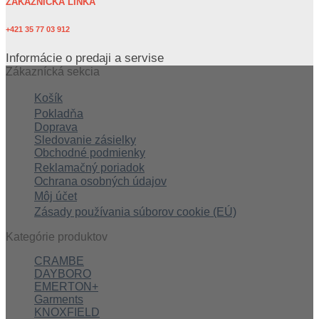
ZÁKAZNÍCKA LINKA
+421 35 77 03 912
Informácie o predaji a servise
Zákaznícká sekcia
Košík
Pokladňa
Doprava
Sledovanie zásielky
Obchodné podmienky
Reklamačný poriadok
Ochrana osobných údajov
Môj účet
Zásady používania súborov cookie (EÚ)
Kategórie produktov
CRAMBE
DAYBORO
EMERTON+
Garments
KNOXFIELD