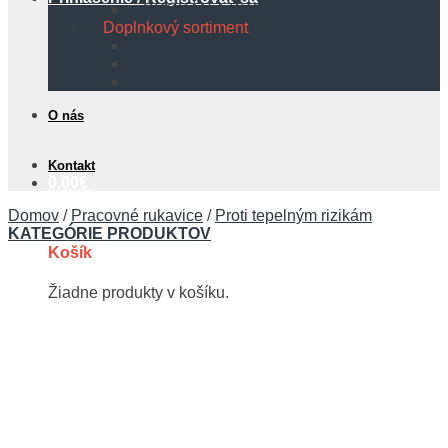
PROPÁN A PROPÁN BUTÁN
Doplnkový sortiment
Protipožiarna technika
Bezpečnostné tabuľky
Hadice
O nás
Kontakt
0,00
€
Domov
/
Pracovné rukavice
/
Proti tepelným rizikám
KATEGÓRIE PRODUKTOV
Košík
Žiadne produkty v košíku.