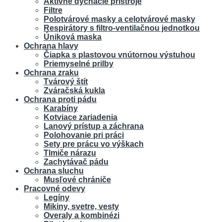
Aktivne dýchacie prístroje
Filtre
Polotvárové masky a celotvárové masky
Respirátory s filtro-ventilačnou jednotkou
Úniková maska
Ochrana hlavy
Čiapka s plastovou vnútornou výstuhou
Priemyselné prilby
Ochrana zraku
Tvárový štít
Zváračská kukla
Ochrana proti pádu
Karabíny
Kotviace zariadenia
Lanový prístup a záchrana
Polohovanie pri práci
Sety pre prácu vo výškach
Tlmiče nárazu
Zachytávač pádu
Ochrana sluchu
Musľové chrániče
Pracovné odevy
Legíny
Mikiny, svetre, vesty
Overaly a kombinézi