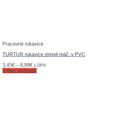
Pracovné rukavice
TURTUR rukavice zimné máč. v PVC
3,45
€
–
8,99
€
s DPH
Výber možností