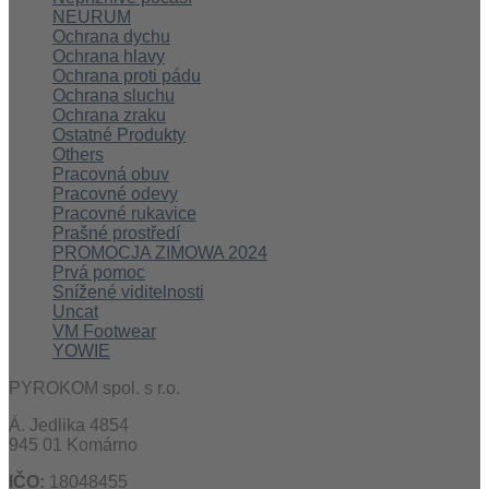
NEURUM
Ochrana dychu
Ochrana hlavy
Ochrana proti pádu
Ochrana sluchu
Ochrana zraku
Ostatné Produkty
Others
Pracovná obuv
Pracovné odevy
Pracovné rukavice
Prašné prostředí
PROMOCJA ZIMOWA 2024
Prvá pomoc
Snížené viditelnosti
Uncat
VM Footwear
YOWIE
PYROKOM spol. s r.o.
Á. Jedlika 4854
945 01 Komárno
IČO:
18048455