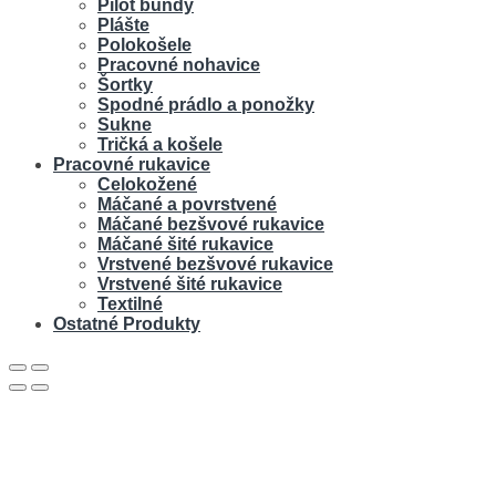
Pilot bundy
Plášte
Polokošele
Pracovné nohavice
Šortky
Spodné prádlo a ponožky
Sukne
Tričká a košele
Pracovné rukavice
Celokožené
Máčané a povrstvené
Máčané bezšvové rukavice
Máčané šité rukavice
Vrstvené bezšvové rukavice
Vrstvené šité rukavice
Textilné
Ostatné Produkty