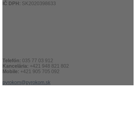
IČ DPH:
SK2020398633
Telefón:
035 77 03 912
Kancelária:
+421 948 821 802
Mobile:
+421 905 705 092
pyrokom@pyrokom.sk