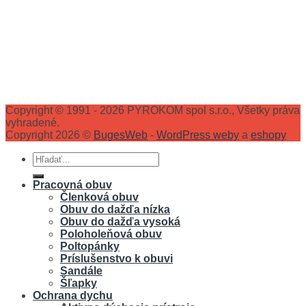
Copyright © 1991 - 2026 PYROKOM spol s.r.o., Všetky práva
vyhradené.
Copyright 2026 ©
BugesWeb
-
WordPress weby
a
eshopy
Hľadať:
Pracovná obuv
Členková obuv
Obuv do dažďa nízka
Obuv do dažďa vysoká
Poloholeňová obuv
Poltopánky
Príslušenstvo k obuvi
Sandále
Šľapky
Ochrana dychu