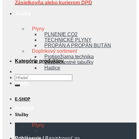
Zásielkovňa alebo kurierom DPD
Služby
Plyny
PLNENIE CO2
TECHNICKÉ PLYNY
PROPÁN A PROPÁN BUTÁN
Doplnkový sortiment
Protipožiarna technika
Kategórie produktov
Bezpečnostné tabuľky
Hadice
Hľadať:
O nás
E-SHOP
Kontakt
Služby
Plyny
PLNENIE CO2
TECHNICKÉ PLYNY
Prihlásenie / Registrovať sa