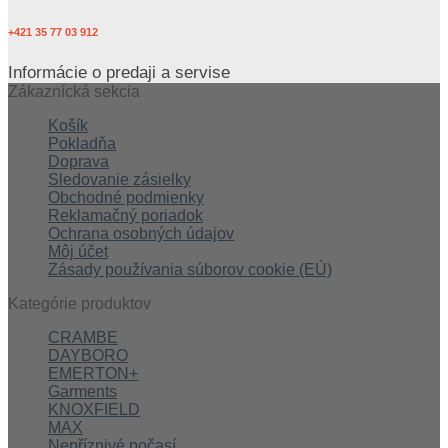
+421 35 77 03 912
Informácie o predaji a servise
Zákaznícká sekcia
Košík
Pokladňa
Doprava
Sledovanie zásielky
Obchodné podmienky
Reklamačný poriadok
Ochrana osobných údajov
Môj účet
Zásady používania súborov cookie (EÚ)
Kategórie produktov
CRAMBE
DAYBORO
EMERTON+
Garments
KNOXFIELD
MAX
Nepříznivé počasí