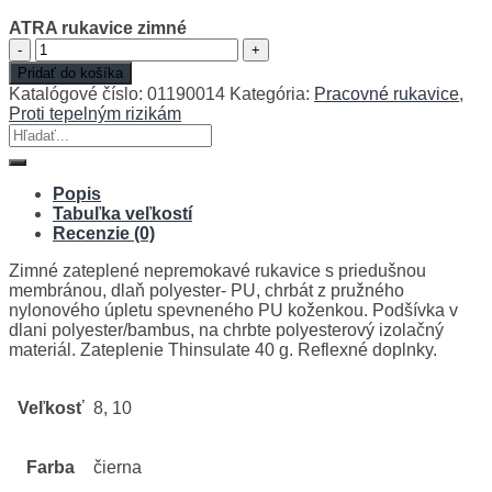
ATRA rukavice zimné
množstvo
ATRA
Pridať do košíka
rukavice
Katalógové číslo:
01190014
Kategória:
Pracovné rukavice
,
zimné
Proti tepelným rizikám
Hľadať:
Popis
Tabuľka veľkostí
Recenzie (0)
Zimné zateplené nepremokavé rukavice s priedušnou
membránou, dlaň polyester- PU, chrbát z pružného
nylonového úpletu spevneného PU koženkou. Podšívka v
dlani polyester/bambus, na chrbte polyesterový izolačný
materiál. Zateplenie Thinsulate 40 g. Reflexné doplnky.
Veľkosť
8, 10
Farba
čierna