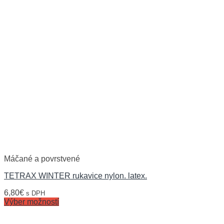
Máčané a povrstvené
TETRAX WINTER rukavice nylon. latex.
6,80
€
s DPH
Výber možností