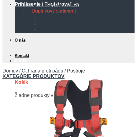
Prihlásenie / Registrovať sa
PROPÁN A PROPÁN BUTÁN
Doplnkový sortiment
Protipožiarna technika
Bezpečnostné tabuľky
Hadice
O nás
Kontakt
0,00
€
Domov
/
Ochrana proti pádu
/
Postroje
KATEGÓRIE PRODUKTOV
Košík
Žiadne produkty v košíku.