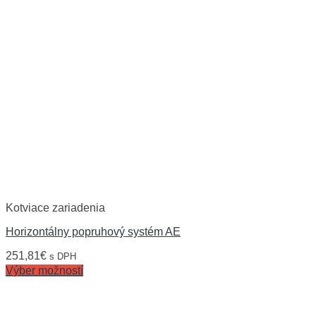
Kotviace zariadenia
Horizontálny popruhový systém AE
251,81
€
s DPH
Výber možností