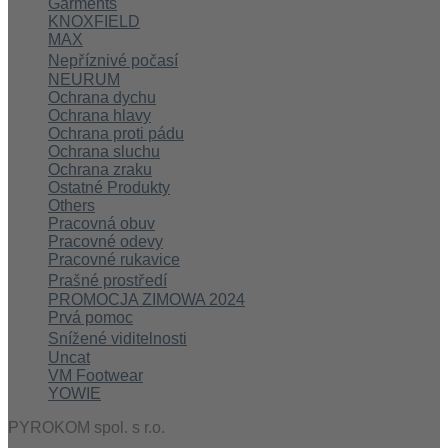
Garments
KNOXFIELD
MAX
Nepříznivé počasí
NEURUM
Ochrana dychu
Ochrana hlavy
Ochrana proti pádu
Ochrana sluchu
Ochrana zraku
Ostatné Produkty
Others
Pracovná obuv
Pracovné odevy
Pracovné rukavice
Prašné prostředí
PROMOCJA ZIMOWA 2024
Prvá pomoc
Snížené viditelnosti
Uncat
VM Footwear
YOWIE
PYROKOM spol. s r.o.