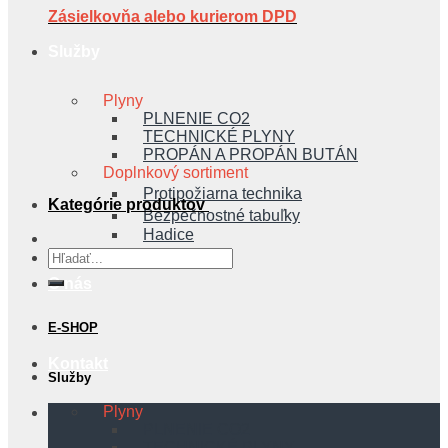
Zásielkovňa alebo kurierom DPD
Služby
Plyny
PLNENIE CO2
TECHNICKÉ PLYNY
PROPÁN A PROPÁN BUTÁN
Doplnkový sortiment
Protipožiarna technika
Kategórie produktov
Bezpečnostné tabuľky
Hadice
Hľadať:
O nás
E-SHOP
Kontakt
Služby
Plyny
PLNENIE CO2
TECHNICKÉ PLYNY