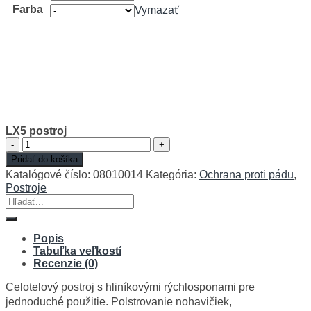
Farba
Vymazať
LX5 postroj
množstvo
LX5
Pridať do košíka
postroj
Katalógové číslo:
08010014
Kategória:
Ochrana proti pádu
,
Postroje
Hľadať:
Popis
Tabuľka veľkostí
Recenzie (0)
Celotelový postroj s hliníkovými rýchlosponami pre
jednoduché použitie. Polstrovanie nohavičiek,