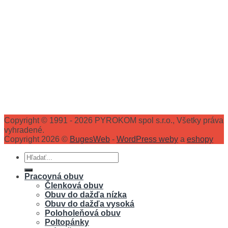
Copyright © 1991 - 2026 PYROKOM spol s.r.o., Všetky práva
vyhradené.
Copyright 2026 ©
BugesWeb
-
WordPress weby
a
eshopy
Hľadať:
Pracovná obuv
Členková obuv
Obuv do dažďa nízka
Obuv do dažďa vysoká
Poloholeňová obuv
Poltopánky