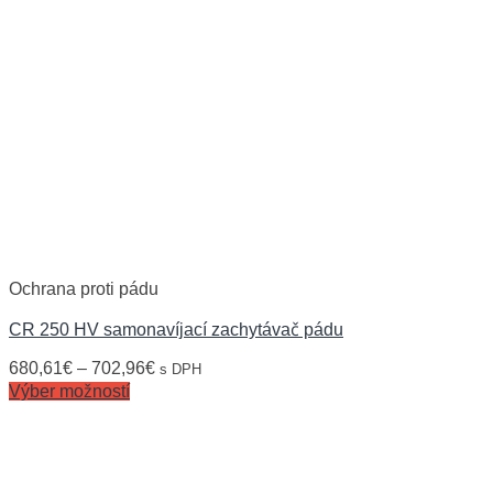
Ochrana proti pádu
CR 250 HV samonavíjací zachytávač pádu
680,61
€
–
702,96
€
s DPH
Výber možností