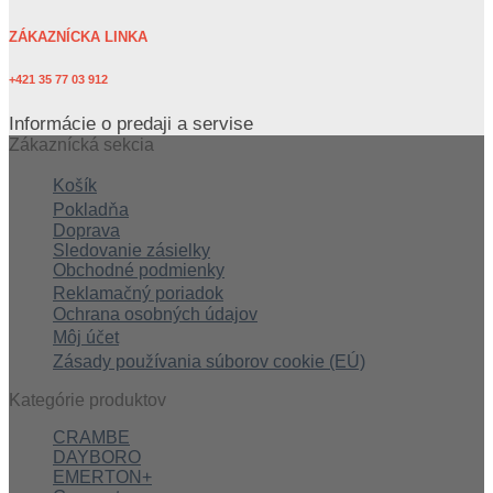
ZÁKAZNÍCKA LINKA
+421 35 77 03 912
Informácie o predaji a servise
Zákaznícká sekcia
Košík
Pokladňa
Doprava
Sledovanie zásielky
Obchodné podmienky
Reklamačný poriadok
Ochrana osobných údajov
Môj účet
Zásady používania súborov cookie (EÚ)
Kategórie produktov
CRAMBE
DAYBORO
EMERTON+