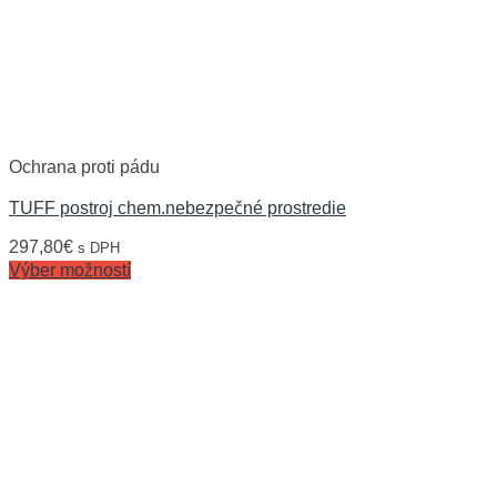
Ochrana proti pádu
TUFF postroj chem.nebezpečné prostredie
297,80
€
s DPH
Výber možností