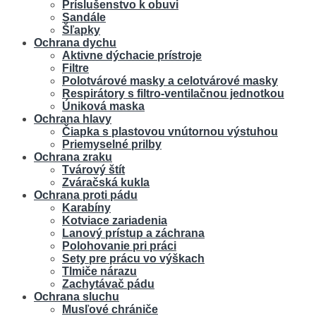
Príslušenstvo k obuvi
Sandále
Šľapky
Ochrana dychu
Aktivne dýchacie prístroje
Filtre
Polotvárové masky a celotvárové masky
Respirátory s filtro-ventilačnou jednotkou
Úniková maska
Ochrana hlavy
Čiapka s plastovou vnútornou výstuhou
Priemyselné prilby
Ochrana zraku
Tvárový štít
Zváračská kukla
Ochrana proti pádu
Karabíny
Kotviace zariadenia
Lanový prístup a záchrana
Polohovanie pri práci
Sety pre prácu vo výškach
Tlmiče nárazu
Zachytávač pádu
Ochrana sluchu
Musľové chrániče