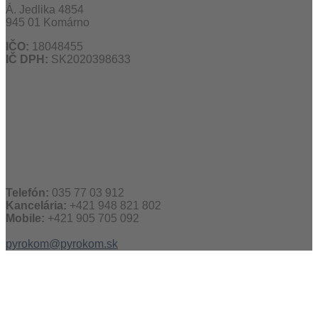
Á. Jedlika 4854
945 01 Komárno
IČO:
18048455
IČ DPH:
SK2020398633
Telefón:
035 77 03 912
Kancelária:
+421 948 821 802
Mobile:
+421 905 705 092
pyrokom@pyrokom.sk