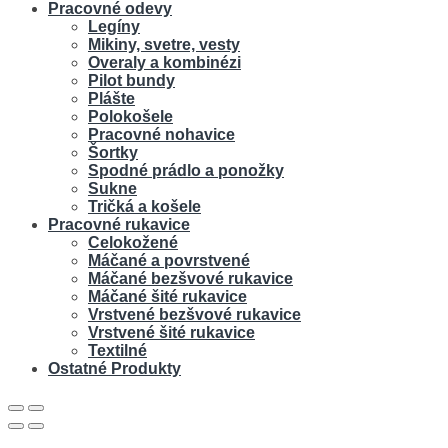
Pracovné odevy
Legíny
Mikiny, svetre, vesty
Overaly a kombinézi
Pilot bundy
Plášte
Polokošele
Pracovné nohavice
Šortky
Spodné prádlo a ponožky
Sukne
Tričká a košele
Pracovné rukavice
Celokožené
Máčané a povrstvené
Máčané bezšvové rukavice
Máčané šité rukavice
Vrstvené bezšvové rukavice
Vrstvené šité rukavice
Textilné
Ostatné Produkty