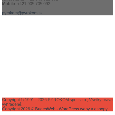
Mobile:
+421 905 705 092
pyrokom@pyrokom.sk
Copyright © 1991 - 2026 PYROKOM spol s.r.o., Všetky práva
vyhradené.
Copyright 2026 ©
BugesWeb
-
WordPress weby
a
eshopy