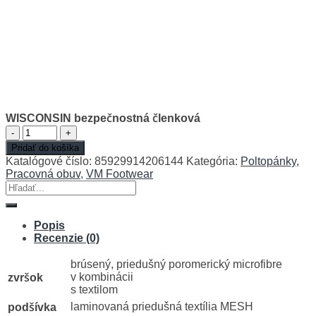
WISCONSIN bezpečnostná členková
množstvo
WISCONSIN
Pridať do košíka
bezpečnostná
Katalógové číslo:
85929914206144
Kategória:
Poltopánky
,
členková
Pracovná obuv
,
VM Footwear
Hľadať:
Popis
Recenzie (0)
brúsený, priedušný poromerický microfibre
v kombinácii
zvršok
s textilom
laminovaná priedušná textília MESH
podšívka