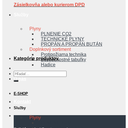
Zásielkovňa alebo kurierom DPD
Služby
Plyny
PLNENIE CO2
TECHNICKÉ PLYNY
PROPÁN A PROPÁN BUTÁN
Doplnkový sortiment
Protipožiarna technika
Kategórie produktov
Bezpečnostné tabuľky
Hadice
Hľadať:
O nás
E-SHOP
Kontakt
Služby
Plyny
PLNENIE CO2
TECHNICKÉ PLYNY