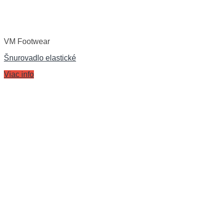
VM Footwear
Šnurovadlo elastické
Viac info