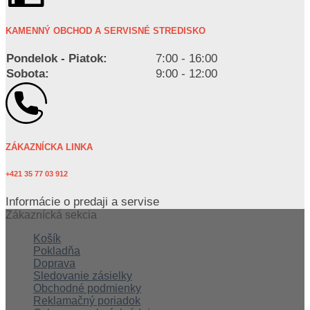
KAMENNÝ OBCHOD A SERVISNÉ STREDISKO
Pondelok - Piatok:
7:00 - 16:00
Sobota:
9:00 - 12:00
ZÁKAZNÍCKA LINKA
+421 35 77 03 912
Informácie o predaji a servise
Zákaznícká sekcia
Košík
Pokladňa
Doprava
Sledovanie zásielky
Obchodné podmienky
Reklamačný poriadok