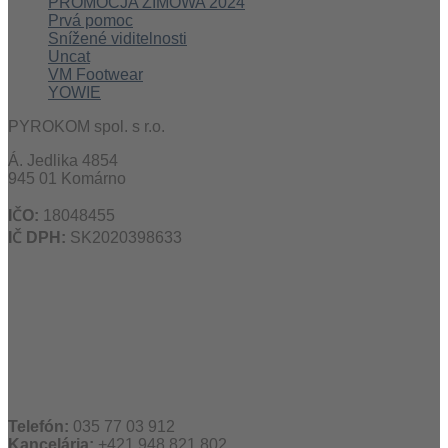
PROMOCJA ZIMOWA 2024
Prvá pomoc
Snížené viditelnosti
Uncat
VM Footwear
YOWIE
PYROKOM spol. s r.o.
Á. Jedlika 4854
945 01 Komárno
IČO:
18048455
IČ DPH:
SK2020398633
Telefón:
035 77 03 912
Kancelária:
+421 948 821 802