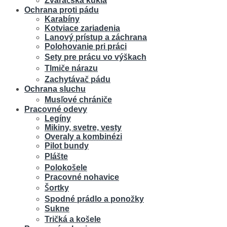
Zváračská kukla
Ochrana proti pádu
Karabíny
Kotviace zariadenia
Lanový prístup a záchrana
Polohovanie pri práci
Sety pre prácu vo výškach
Tlmiče nárazu
Zachytávač pádu
Ochrana sluchu
Musľové chrániče
Pracovné odevy
Legíny
Mikiny, svetre, vesty
Overaly a kombinézi
Pilot bundy
Plášte
Polokošele
Pracovné nohavice
Šortky
Spodné prádlo a ponožky
Sukne
Tričká a košele