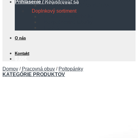
Prihlásenie / Registrovať sa
PROPÁN A PROPÁN BUTÁN
Doplnkový sortiment
Protipožiarna technika
Bezpečnostné tabuľky
Hadice
O nás
Kontakt
0,00
€
Domov
/
Pracovná obuv
/
Poltopánky
KATEGÓRIE PRODUKTOV
Košík
Žiadne produkty v košíku.