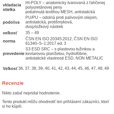
HI-POLY – anatomicky tvarovaná z ľahčenej
vkladacia
polyuretánovej peny
stielka
potiahnutá textíliou MESH, antistatická
PU/PU – odolná proti palivovým olejom,
antistatická, protišmyková,
podošva
dvojzložkový nástrek
35 – 49
veľkosť
ČSN EN ISO 20345:2012, ČSN EN ISO
norma
61340–5–1:2017 ed. 3
S3 ESD SRC – s plastovou tužinkou a
prevedenie
kevlarovou planžetou, hydrofóbne,
antistatické vlastnosti ESD, NON METALIC
36, 37, 38, 39, 40, 41, 42, 43, 44, 45, 46, 47, 48, 49
Veľkosť
Recenzie
Nikto zatiaľ nepridal hodnotenie.
Tento produkt môžu ohodnotiť len prihlásení zákazníci, ktorí
si ho kúpili.