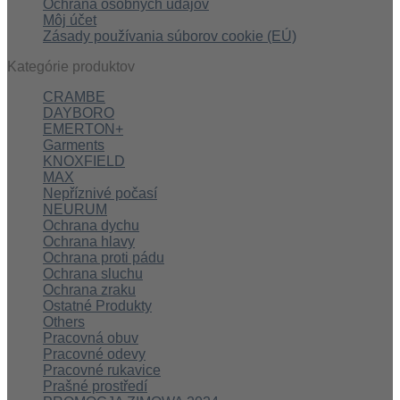
Ochrana osobných údajov
Môj účet
Zásady používania súborov cookie (EÚ)
Kategórie produktov
CRAMBE
DAYBORO
EMERTON+
Garments
KNOXFIELD
MAX
Nepříznivé počasí
NEURUM
Ochrana dychu
Ochrana hlavy
Ochrana proti pádu
Ochrana sluchu
Ochrana zraku
Ostatné Produkty
Others
Pracovná obuv
Pracovné odevy
Pracovné rukavice
Prašné prostředí