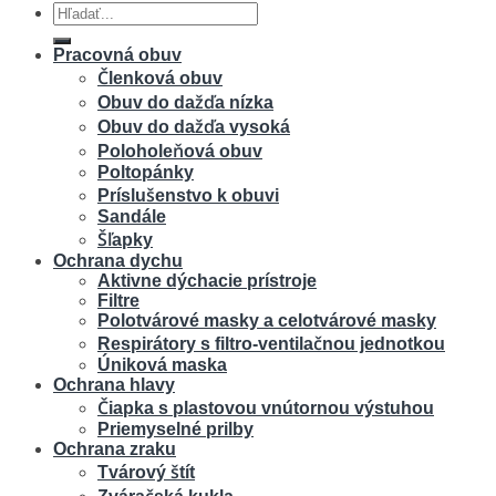
Hľadať:
Pracovná obuv
Členková obuv
Obuv do dažďa nízka
Obuv do dažďa vysoká
Poloholeňová obuv
Poltopánky
Príslušenstvo k obuvi
Sandále
Šľapky
Ochrana dychu
Aktivne dýchacie prístroje
Filtre
Polotvárové masky a celotvárové masky
Respirátory s filtro-ventilačnou jednotkou
Úniková maska
Ochrana hlavy
Čiapka s plastovou vnútornou výstuhou
Priemyselné prilby
Ochrana zraku
Tvárový štít