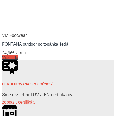
VM Footwear
FONTANA outdoor poltopánka šedá
24,96
€
s DPH
Viac info
CERTIFIKOVANÁ SPOLOČNOSŤ
Sme držiteľmi TUV a EN certifikátov
zobraziť certifikáty