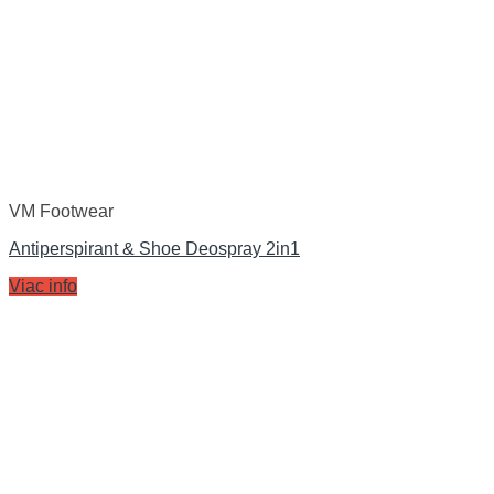
VM Footwear
Antiperspirant & Shoe Deospray 2in1
Viac info