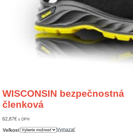
WISCONSIN bezpečnostná
členková
62,87
€
s DPH
Vymazať
Veľkosť