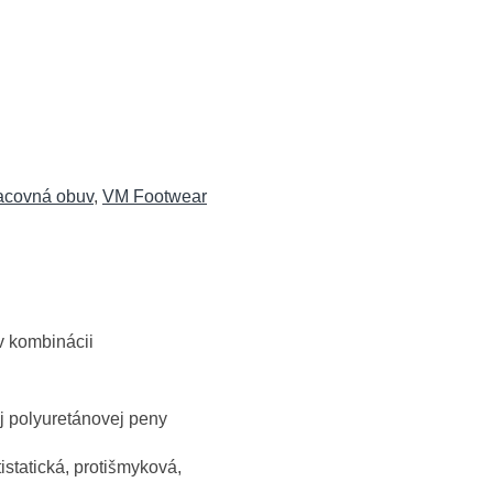
acovná obuv
,
VM Footwear
v kombinácii
j polyuretánovej peny
istatická, protišmyková,