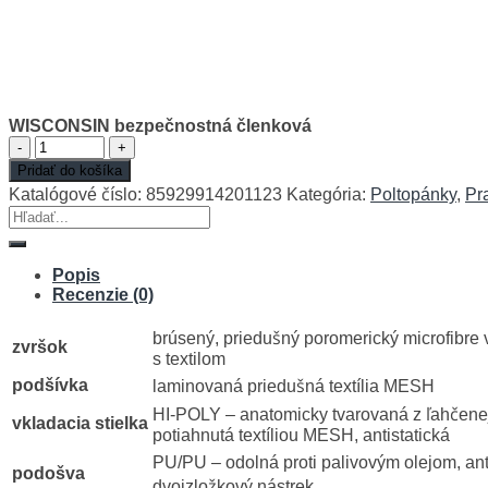
WISCONSIN bezpečnostná členková
množstvo
WISCONSIN
Pridať do košíka
bezpečnostná
Katalógové číslo:
85929914201123
Kategória:
Poltopánky
,
Pr
členková
Hľadať:
Popis
Recenzie (0)
brúsený, priedušný poromerický microfibre 
zvršok
s textilom
podšívka
laminovaná priedušná textília MESH
HI-POLY – anatomicky tvarovaná z ľahčene
vkladacia stielka
potiahnutá textíliou MESH, antistatická
PU/PU – odolná proti palivovým olejom, ant
podošva
dvojzložkový nástrek