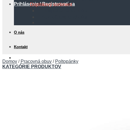
Prihlásenie / Registrovať sa
Doplnkový sortiment
Protipožiarna technika
Bezpečnostné tabuľky
Hadice
O nás
Kontakt
0,00
€
Domov
/
Pracovná obuv
/
Poltopánky
KATEGÓRIE PRODUKTOV
Košík
Žiadne produkty v košíku.