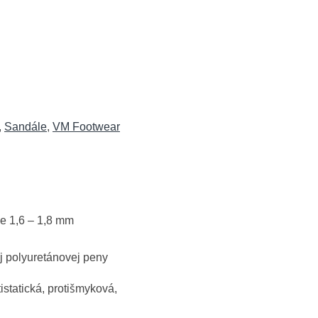
,
Sandále
,
VM Footwear
e 1,6 – 1,8 mm
j polyuretánovej peny
istatická, protišmyková,