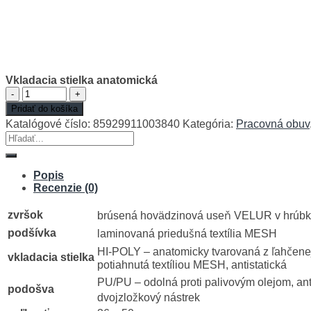
Vkladacia stielka anatomická
množstvo
Vkladacia
Pridať do košíka
stielka
Katalógové číslo:
85929911003840
Kategória:
Pracovná obuv
anatomická
Hľadať:
Popis
Recenzie (0)
zvršok
brúsená hovädzinová useň VELUR v hrúbk
podšívka
laminovaná priedušná textília MESH
HI-POLY – anatomicky tvarovaná z ľahčene
vkladacia stielka
potiahnutá textíliou MESH, antistatická
PU/PU – odolná proti palivovým olejom, ant
podošva
dvojzložkový nástrek