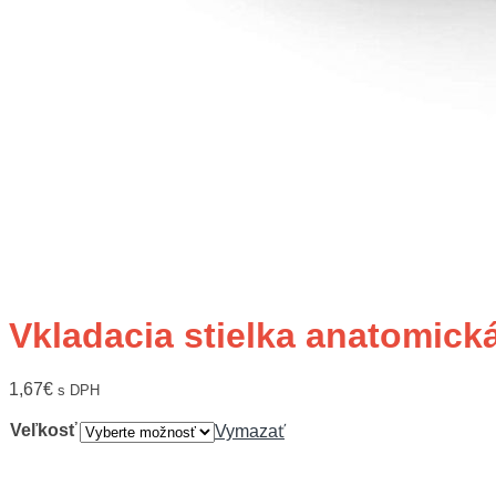
Vkladacia stielka anatomick
1,67
€
s DPH
Veľkosť
Vymazať