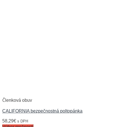
Členková obuv
CALIFORNIA bezpečnostná poltopánka
58,29
€
s DPH
Výber možností