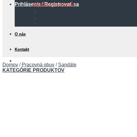
Prihlásenie / Registrovať sa
Doplnkový sortiment
Protipožiarna technika
Bezpečnostné tabuľky
Hadice
O nás
Kontakt
0,00
€
Domov
/
Pracovná obuv
/
Sandále
KATEGÓRIE PRODUKTOV
Košík
Žiadne produkty v košíku.