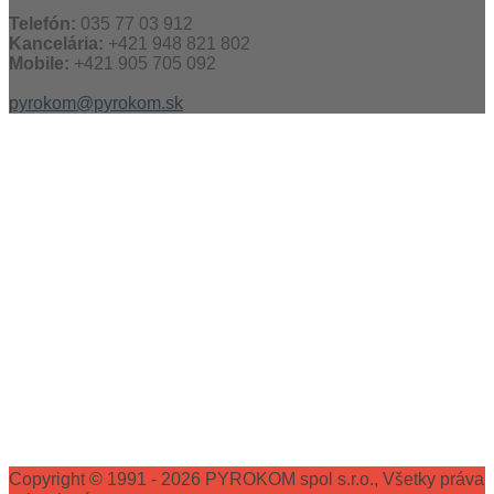
Telefón:
035 77 03 912
Kancelária:
+421 948 821 802
Mobile:
+421 905 705 092
pyrokom@pyrokom.sk
Copyright © 1991 - 2026 PYROKOM spol s.r.o., Všetky práva