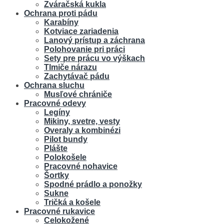
Zváračská kukla
Ochrana proti pádu
Karabíny
Kotviace zariadenia
Lanový prístup a záchrana
Polohovanie pri práci
Sety pre prácu vo výškach
Tlmiče nárazu
Zachytávač pádu
Ochrana sluchu
Musľové chrániče
Pracovné odevy
Legíny
Mikiny, svetre, vesty
Overaly a kombinézi
Pilot bundy
Plášte
Polokošele
Pracovné nohavice
Šortky
Spodné prádlo a ponožky
Sukne
Tričká a košele
Pracovné rukavice
Celokožené