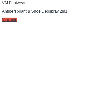
VM Footwear
Antiperspirant & Shoe Deospray 2in1
Viac info