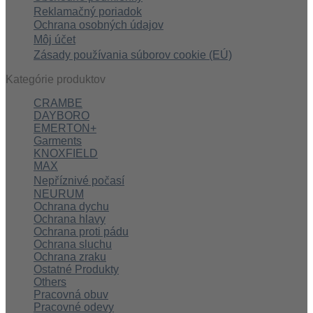
Reklamačný poriadok
Ochrana osobných údajov
Môj účet
Zásady používania súborov cookie (EÚ)
Kategórie produktov
CRAMBE
DAYBORO
EMERTON+
Garments
KNOXFIELD
MAX
Nepříznivé počasí
NEURUM
Ochrana dychu
Ochrana hlavy
Ochrana proti pádu
Ochrana sluchu
Ochrana zraku
Ostatné Produkty
Others
Pracovná obuv
Pracovné odevy