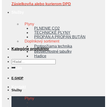
Zásielkovňa alebo kurierom DPD
Služby
Plyny
PLNENIE CO2
TECHNICKÉ PLYNY
PROPÁN A PROPÁN BUTÁN
Doplnkový sortiment
Protipožiarna technika
Kategórie produktov
Bezpečnostné tabuľky
Hadice
Hľadať:
O nás
E-SHOP
Kontakt
Služby
Plyny
PLNENIE CO2
TECHNICKÉ PLYNY