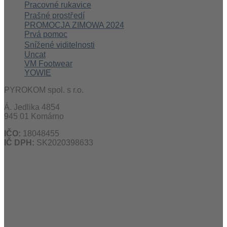
Pracovné rukavice
Prašné prostředí
PROMOCJA ZIMOWA 2024
Prvá pomoc
Snížené viditelnosti
Uncat
VM Footwear
YOWIE
PYROKOM spol. s r.o.
Á. Jedlika 4854
945 01 Komárno
IČO:
18048455
IČ DPH:
SK2020398633