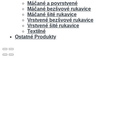
Máčané a povrstvené
Máčané bezšvové rukavice
Máčané šité rukavice
Vrstvené bezšvové rukavice
Vrstvené šité rukavice
Textilné
Ostatné Produkty