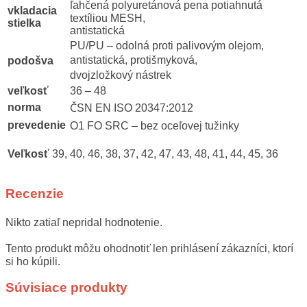
ľahčená polyuretánová pena potiahnutá
vkladacia
textíliou MESH,
stielka
antistatická
PU/PU – odolná proti palivovým olejom,
antistatická, protišmyková,
podošva
dvojzložkový nástrek
veľkosť
36 – 48
norma
ČSN EN ISO 20347:2012
prevedenie
O1 FO SRC – bez oceľovej tužinky
Veľkosť
39, 40, 46, 38, 37, 42, 47, 43, 48, 41, 44, 45, 36
Recenzie
Nikto zatiaľ nepridal hodnotenie.
Tento produkt môžu ohodnotiť len prihlásení zákazníci, ktorí
si ho kúpili.
Súvisiace produkty