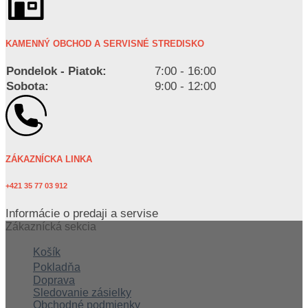
KAMENNÝ OBCHOD A SERVISNÉ STREDISKO
Pondelok - Piatok:
7:00 - 16:00
Sobota:
9:00 - 12:00
ZÁKAZNÍCKA LINKA
+421 35 77 03 912
Informácie o predaji a servise
Zákaznícká sekcia
Košík
Pokladňa
Doprava
Sledovanie zásielky
Obchodné podmienky