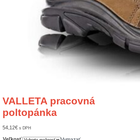
VALLETA pracovná
poltopánka
54,12
€
s DPH
Veľkosť
Vymazať