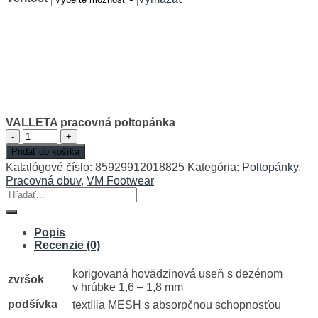
VALLETA pracovná poltopánka
množstvo
VALLETA
Pridať do košíka
pracovná
Katalógové číslo:
85929912018825
Kategória:
Poltopánky
,
poltopánka
Pracovná obuv
,
VM Footwear
Hľadať:
Popis
Recenzie (0)
korigovaná hovädzinová useň s dezénom
zvršok
v hrúbke 1,6 – 1,8 mm
podšívka
textília MESH s absorpčnou schopnosťou