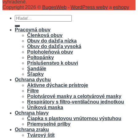
vyhradené.
Copyright 2026 ©
BugesWeb
-
WordPress weby
a
eshopy
Hľadať:
Pracovná obuv
Členková obuv
Obuv do dažďa nízka
Obuv do dažďa vysoká
Poloholeňová obuv
Poltopánky
Príslušenstvo k obuvi
Sandále
Šľapky
Ochrana dychu
Aktivne dýchacie prístroje
Filtre
Polotvárové masky a celotvárové masky
Respirátory s filtro-ventilačnou jednotkou
Úniková maska
Ochrana hlavy
Čiapka s plastovou vnútornou výstuhou
Priemyselné prilby
Ochrana zraku
Tvárový štít