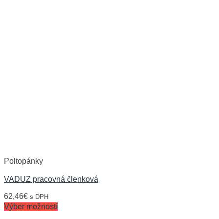
Poltopánky
VADUZ pracovná členková
62,46
€
s DPH
Výber možností