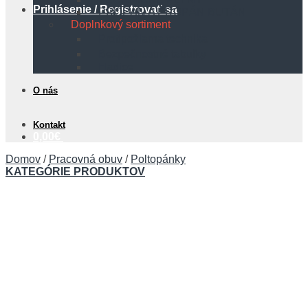
Prihlásenie / Registrovať sa
PROPÁN A PROPÁN BUTÁN
Doplnkový sortiment
Protipožiarna technika
Bezpečnostné tabuľky
Hadice
O nás
Kontakt
0,00
€
Domov
/
Pracovná obuv
/
Poltopánky
KATEGÓRIE PRODUKTOV
Košík
Žiadne produkty v košíku.