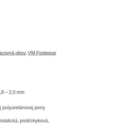
acovná obuv
,
VM Footwear
,8 – 2,0 mm
j polyuretánovej peny
istatická, protišmyková,