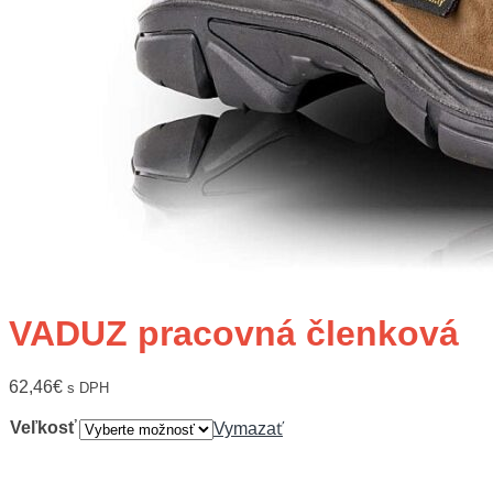
VADUZ pracovná členková
62,46
€
s DPH
Veľkosť
Vymazať