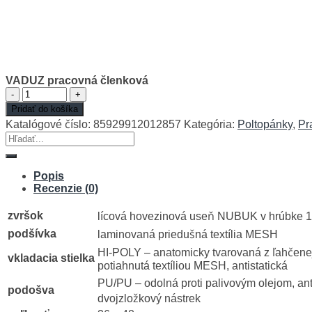
VADUZ pracovná členková
množstvo
VADUZ
Pridať do košíka
pracovná
Katalógové číslo:
85929912012857
Kategória:
Poltopánky
,
Pr
členková
Hľadať:
Popis
Recenzie (0)
zvršok
lícová hovezinová useň NUBUK v hrúbke 1
podšívka
laminovaná priedušná textília MESH
HI-POLY – anatomicky tvarovaná z ľahčene
vkladacia stielka
potiahnutá textíliou MESH, antistatická
PU/PU – odolná proti palivovým olejom, ant
podošva
dvojzložkový nástrek