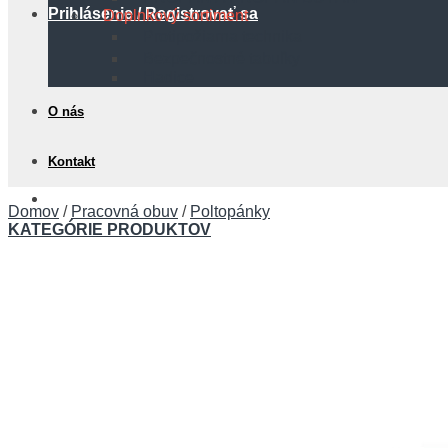
Prihlásenie / Registrovať sa
Doplnkový sortiment
Protipožiarna technika
Bezpečnostné tabuľky
Hadice
O nás
Kontakt
0,00
€
Domov
/
Pracovná obuv
/
Poltopánky
KATEGÓRIE PRODUKTOV
Košík
Žiadne produkty v košíku.