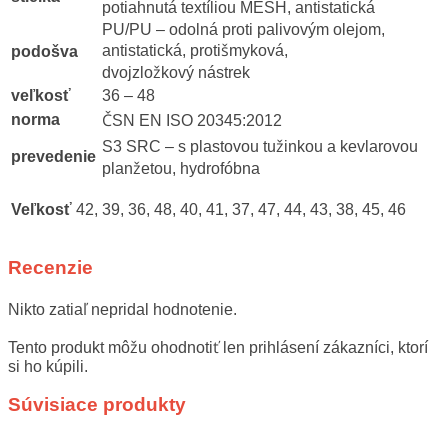
potiahnutá textíliou MESH, antistatická
PU/PU – odolná proti palivovým olejom,
antistatická, protišmyková,
podošva
dvojzložkový nástrek
veľkosť
36 – 48
norma
ČSN EN ISO 20345:2012
S3 SRC – s plastovou tužinkou a kevlarovou
prevedenie
planžetou, hydrofóbna
Veľkosť
42, 39, 36, 48, 40, 41, 37, 47, 44, 43, 38, 45, 46
Recenzie
Nikto zatiaľ nepridal hodnotenie.
Tento produkt môžu ohodnotiť len prihlásení zákazníci, ktorí
si ho kúpili.
Súvisiace produkty