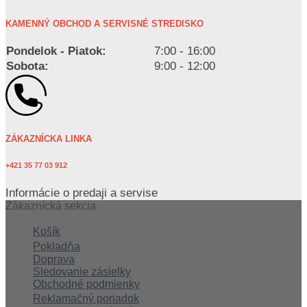
KAMENNÝ OBCHOD A SERVISNÉ STREDISKO
Pondelok - Piatok:
7:00 - 16:00
Sobota:
9:00 - 12:00
ZÁKAZNÍCKA LINKA
+421 35 77 03 912
Informácie o predaji a servise
Zákaznícká sekcia
Košík
Pokladňa
Doprava
Sledovanie zásielky
Obchodné podmienky
Reklamačný poriadok