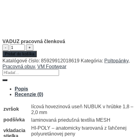
VADUZ pracovná členková
množstvo
VADUZ
Pridať do košíka
pracovná
Katalógové číslo:
85929912018619
Kategória:
Poltopánky
,
členková
Pracovná obuv
,
VM Footwear
Hľadať:
Popis
Recenzie (0)
lícová hovezinová useň NUBUK v hrúbke 1,8 –
zvršok
2,0 mm
podšívka
laminovaná priedušná textília MESH
HI-POLY – anatomicky tvarovaná z ľahčenej
vkladacia
polyuretánovej peny
stielka