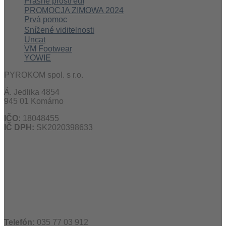
Prašné prostředí
PROMOCJA ZIMOWA 2024
Prvá pomoc
Snížené viditelnosti
Uncat
VM Footwear
YOWIE
PYROKOM spol. s r.o.
Á. Jedlika 4854
945 01 Komárno
IČO:
18048455
IČ DPH:
SK2020398633
Telefón:
035 77 03 912