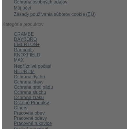
Ochrana osobných údajov
Môj účet
Zásady používania súborov cookie (EÚ)
Kategórie produktov
CRAMBE
DAYBORO
EMERTON+
Garments
KNOXFIELD
MAX
Nepříznivé počasí
NEURUM
Ochrana dychu
Ochrana hlavy
Ochrana proti pádu
Ochrana sluchu
Ochrana zraku
Ostatné Produkty
Others
Pracovná obuv
Pracovné odevy
Pracovné rukavice