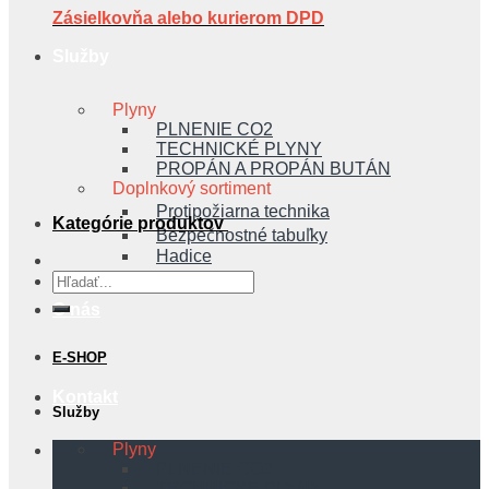
Zásielkovňa alebo kurierom DPD
Služby
Plyny
PLNENIE CO2
TECHNICKÉ PLYNY
PROPÁN A PROPÁN BUTÁN
Doplnkový sortiment
Protipožiarna technika
Kategórie produktov
Bezpečnostné tabuľky
Hadice
Hľadať:
O nás
E-SHOP
Kontakt
Služby
Plyny
PLNENIE CO2
TECHNICKÉ PLYNY