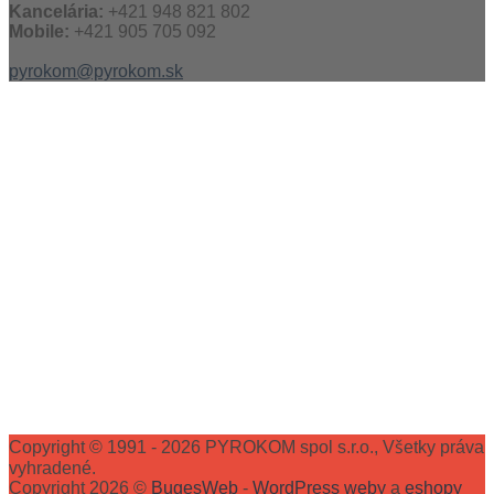
Kancelária:
+421 948 821 802
Mobile:
+421 905 705 092
pyrokom@pyrokom.sk
Copyright © 1991 - 2026 PYROKOM spol s.r.o., Všetky práva
vyhradené.
Copyright 2026 ©
BugesWeb
-
WordPress weby
a
eshopy