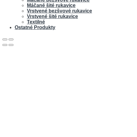
Máčané šité rukavice
Vrstvené bezšvové rukavice
Vrstvené šité rukavice
Textilné
Ostatné Produkty