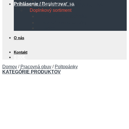
Prihlásenie / Registrovať sa
PROPÁN A PROPÁN BUTÁN
Doplnkový sortiment
Protipožiarna technika
Bezpečnostné tabuľky
Hadice
O nás
Kontakt
0,00
€
Domov
/
Pracovná obuv
/
Poltopánky
KATEGÓRIE PRODUKTOV
Košík
Žiadne produkty v košíku.