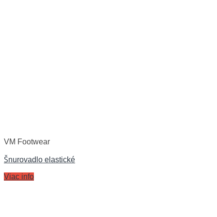
VM Footwear
Šnurovadlo elastické
Viac info