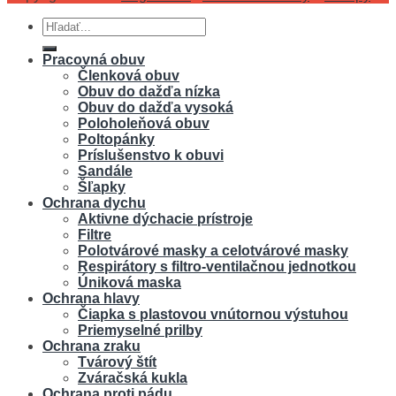
Hľadať:
Pracovná obuv
Členková obuv
Obuv do dažďa nízka
Obuv do dažďa vysoká
Poloholeňová obuv
Poltopánky
Príslušenstvo k obuvi
Sandále
Šľapky
Ochrana dychu
Aktivne dýchacie prístroje
Filtre
Polotvárové masky a celotvárové masky
Respirátory s filtro-ventilačnou jednotkou
Úniková maska
Ochrana hlavy
Čiapka s plastovou vnútornou výstuhou
Priemyselné prilby
Ochrana zraku
Tvárový štít
Zváračská kukla
Ochrana proti pádu