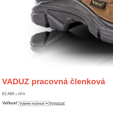
VADUZ pracovná členková
62,46
€
s DPH
Veľkosť
Vymazať