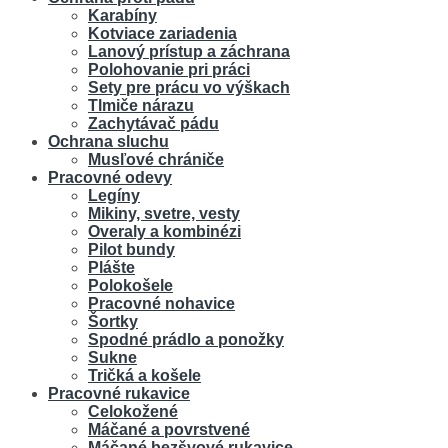
Karabíny
Kotviace zariadenia
Lanový prístup a záchrana
Polohovanie pri práci
Sety pre prácu vo výškach
Tlmiče nárazu
Zachytávač pádu
Ochrana sluchu
Musľové chrániče
Pracovné odevy
Legíny
Mikiny, svetre, vesty
Overaly a kombinézi
Pilot bundy
Plášte
Polokošele
Pracovné nohavice
Šortky
Spodné prádlo a ponožky
Sukne
Tričká a košele
Pracovné rukavice
Celokožené
Máčané a povrstvené
Máčané bezšvové rukavice