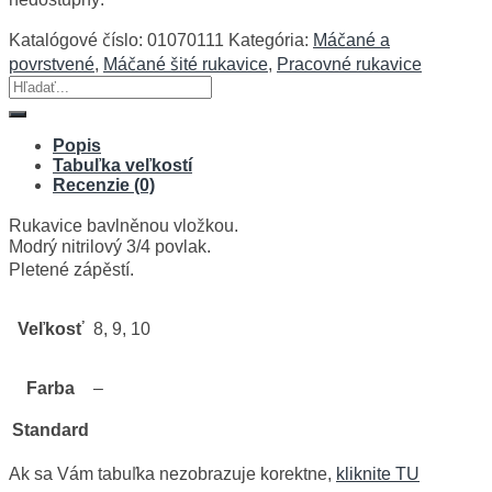
Katalógové číslo:
01070111
Kategória:
Máčané a
povrstvené
,
Máčané šité rukavice
,
Pracovné rukavice
Hľadať:
Popis
Tabuľka veľkostí
Recenzie (0)
Rukavice bavlněnou vložkou.
Modrý nitrilový 3/4 povlak.
Pletené zápěstí.
Veľkosť
8, 9, 10
Farba
–
Standard
Ak sa Vám tabuľka nezobrazuje korektne,
kliknite TU