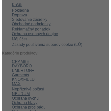
Košík
Pokladňa
Doprava
Sledovanie zásielky
Obchodné podmienky
Reklamačný poriadok
Ochrana osobných údajov
Môj účet
Zásady používania súborov cookie (EÚ)
Kategórie produktov
CRAMBE
DAYBORO
EMERTON+
Garments
KNOXFIELD
MAX
Nepříznivé počasí
NEURUM
Ochrana dychu
Ochrana hlavy
Ochrana proti pádu