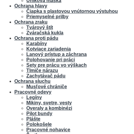
Úniková maska
Ochrana hlavy
Čiapka s plastovou vnútornou výstuhou
Priemyselné prilby
Ochrana zraku
Tvárový štít
Zváračská kukla
Ochrana proti pádu
Karabíny
Kotviace zariadenia
Lanový prístup a záchrana
Polohovanie pri práci
Sety pre prácu vo výškach
Tlmiče nárazu
Zachytávač pádu
Ochrana sluchu
Musľové chrániče
Pracovné odevy
Legíny
Mikiny, svetre, vesty
Overaly a kombinézi
Pilot bundy
Plášte
Polokošele
Pracovné nohavice