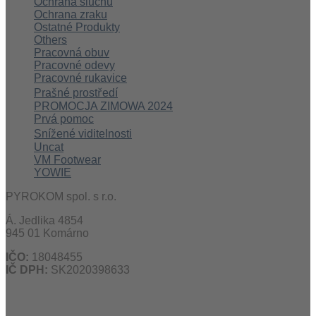
Ochrana sluchu
Ochrana zraku
Ostatné Produkty
Others
Pracovná obuv
Pracovné odevy
Pracovné rukavice
Prašné prostředí
PROMOCJA ZIMOWA 2024
Prvá pomoc
Snížené viditelnosti
Uncat
VM Footwear
YOWIE
PYROKOM spol. s r.o.
Á. Jedlika 4854
945 01 Komárno
IČO:
18048455
IČ DPH:
SK2020398633