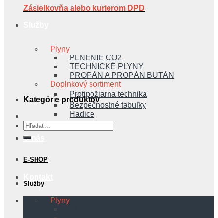
Zásielkovňa alebo kurierom DPD
Služby
Plyny
PLNENIE CO2
TECHNICKÉ PLYNY
PROPÁN A PROPÁN BUTÁN
Doplnkový sortiment
Protipožiarna technika
Kategórie produktov
Bezpečnostné tabuľky
Hadice
Hľadať:
O nás
E-SHOP
Kontakt
Služby
Plyny
PLNENIE CO2
TECHNICKÉ PLYNY