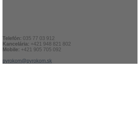
Telefón:
035 77 03 912
Kancelária:
+421 948 821 802
Mobile:
+421 905 705 092
pyrokom@pyrokom.sk