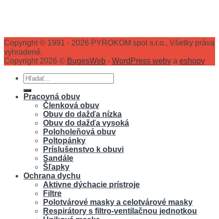
Copyright © 1991 - 2026 PYROKOM spol s.r.o., Všetky práva
vyhradené.
Copyright 2026 ©
BugesWeb
-
WordPress weby
a
eshopy
Hľadať:
Pracovná obuv
Členková obuv
Obuv do dažďa nízka
Obuv do dažďa vysoká
Poloholeňová obuv
Poltopánky
Príslušenstvo k obuvi
Sandále
Šľapky
Ochrana dychu
Aktivne dýchacie prístroje
Filtre
Polotvárové masky a celotvárové masky
Respirátory s filtro-ventilačnou jednotkou