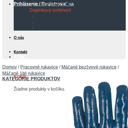
Prihlásenie / Registrovať sa
PROPÁN A PROPÁN BUTÁN
Doplnkový sortiment
Protipožiarna technika
Bezpečnostné tabuľky
Hadice
O nás
Kontakt
0,00
€
Domov
/
Pracovné rukavice
/
Máčané bezšvové rukavice
/
Máčané šité rukavice
Košík
KATEGÓRIE PRODUKTOV
Žiadne produkty v košíku.