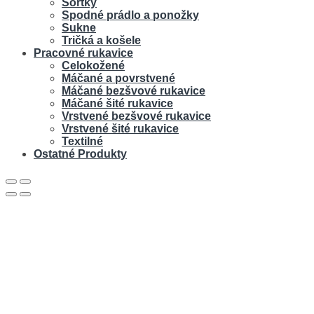
Šortky
Spodné prádlo a ponožky
Sukne
Tričká a košele
Pracovné rukavice
Celokožené
Máčané a povrstvené
Máčané bezšvové rukavice
Máčané šité rukavice
Vrstvené bezšvové rukavice
Vrstvené šité rukavice
Textilné
Ostatné Produkty