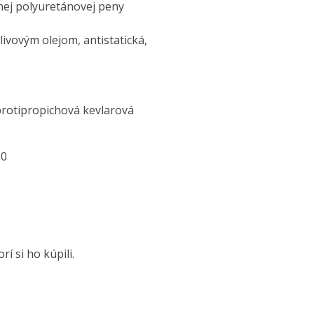
nej polyuretánovej peny
vovým olejom, antistatická,
protipropichová kevlarová
50
í si ho kúpili.