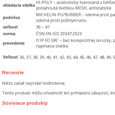
HI-POLY – anatomicky tvarovaná s ľahče
vkladacia stielka
potiahnutá textíliou MESH, antistatická
MICHELIN-PU/RUBBER – odolná proti pali
podošva
odolná proti pošmyknutiu
36 – 47
veľkosť
ČSN EN ISO 20347:2023
norma
O1P FO SRC – bez kompozitnej ceruzky, 
prevedenie
napínacia stielka
36, 37, 38, 39, 40, 41, 42, 43, 44, 45, 46, 47, 48, 49, 
Veľkosť
Recenzie
Nikto zatiaľ nepridal hodnotenie.
Tento produkt môžu ohodnotiť len prihlásení zákazníci, ktor
Súvisiace produkty