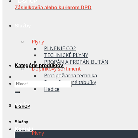
E-SHOP
Zásielkovňa alebo kurierom DPD
Služby
Plyny
PLNENIE CO2
TECHNICKÉ PLYNY
PROPÁN A PROPÁN BUTÁN
Kategórie produktov
Doplnkový sortiment
Protipožiarna technika
Bezpečnostné tabuľky
Hľadať:
Hadice
O nás
E-SHOP
Služby
Kontakt
Plyny