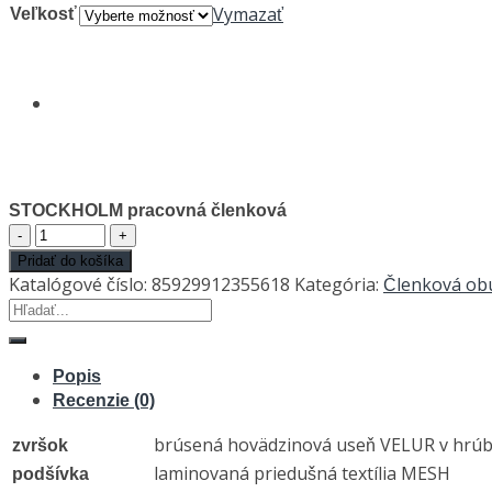
Vymazať
Veľkosť
STOCKHOLM pracovná členková
množstvo
STOCKHOLM
Pridať do košíka
pracovná
Katalógové číslo:
85929912355618
Kategória:
Členková ob
členková
Hľadať:
Popis
Recenzie (0)
brúsená hovädzinová useň VELUR v hrúb
zvršok
laminovaná priedušná textília MESH
podšívka