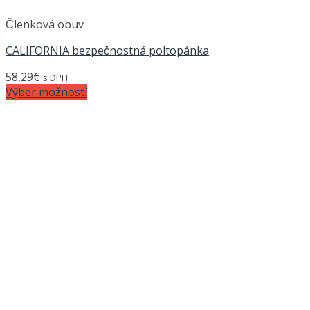
Členková obuv
CALIFORNIA bezpečnostná poltopánka
58,29
€
s DPH
Výber možností