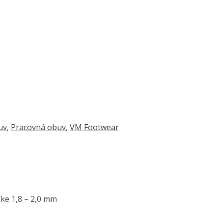
uv
,
Pracovná obuv
,
VM Footwear
ke 1,8 – 2,0 mm