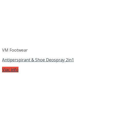
VM Footwear
Antiperspirant & Shoe Deospray 2in1
Viac info