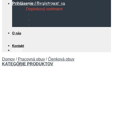
Prihlásenie / Registrovať sa
PROPÁN A PROPÁN BUTÁN
Doplnkový sortiment
Protipožiarna technika
Bezpečnostné tabuľky
Hadice
O nás
Kontakt
0,00
€
Domov
/
Pracovná obuv
/
Členková obuv
KATEGÓRIE PRODUKTOV
Košík
Žiadne produkty v košíku.