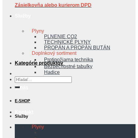
Zásielkovňa alebo kurierom DPD
Služby
Plyny
PLNENIE CO2
TECHNICKÉ PLYNY
PROPÁN A PROPÁN BUTÁN
Doplnkový sortiment
Protipožiarna technika
Kategórie produktov
Bezpečnostné tabuľky
Hadice
Hľadať:
O nás
E-SHOP
Kontakt
Služby
Plyny
PLNENIE CO2
TECHNICKÉ PLYNY