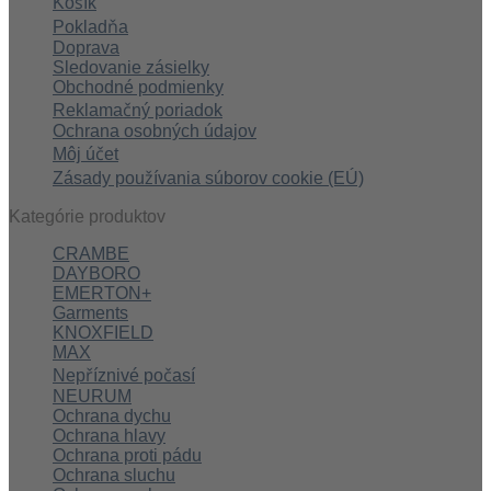
Košík
Pokladňa
Doprava
Sledovanie zásielky
Obchodné podmienky
Reklamačný poriadok
Ochrana osobných údajov
Môj účet
Zásady používania súborov cookie (EÚ)
Kategórie produktov
CRAMBE
DAYBORO
EMERTON+
Garments
KNOXFIELD
MAX
Nepříznivé počasí
NEURUM
Ochrana dychu
Ochrana hlavy
Ochrana proti pádu
Ochrana sluchu