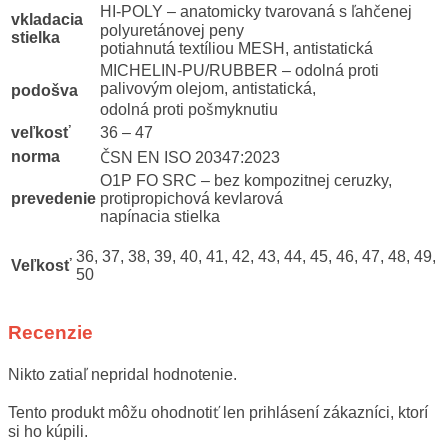
HI-POLY – anatomicky tvarovaná s ľahčenej
vkladacia
polyuretánovej peny
stielka
potiahnutá textíliou MESH, antistatická
MICHELIN-PU/RUBBER – odolná proti
palivovým olejom, antistatická,
podošva
odolná proti pošmyknutiu
veľkosť
36 – 47
norma
ČSN EN ISO 20347:2023
O1P FO SRC – bez kompozitnej ceruzky,
prevedenie
protipropichová kevlarová
napínacia stielka
36, 37, 38, 39, 40, 41, 42, 43, 44, 45, 46, 47, 48, 49,
Veľkosť
50
Recenzie
Nikto zatiaľ nepridal hodnotenie.
Tento produkt môžu ohodnotiť len prihlásení zákazníci, ktorí
si ho kúpili.