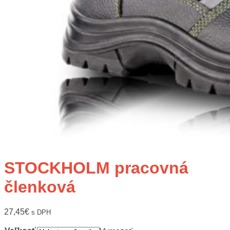
STOCKHOLM pracovná
členková
27,45
€
s DPH