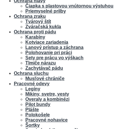
Ochrana hlavy
Čiapka s plastovou vnútornou výstuhou
Priemyselné prilby
Ochrana zraku
Tvárový štít
Zváračská kukla
Ochrana proti pádu
Karabíny
Kotviace zariadenia
Lanový prístup a záchrana
Polohovanie pri práci
Sety pre prácu vo výškach
Tlmiče nárazu
Zachytávač pádu
Ochrana sluchu
Musľové chrániče
Pracovné odevy
Legíny
Mikiny, svetre, vesty
Overaly a kombinézi
Pilot bundy
Plášte
Polokošele
Pracovné nohavice
Šortky