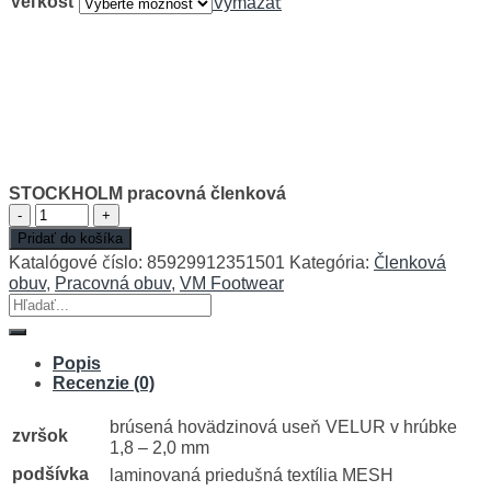
Veľkosť
Vymazať
STOCKHOLM pracovná členková
množstvo
STOCKHOLM
Pridať do košíka
pracovná
Katalógové číslo:
85929912351501
Kategória:
Členková
členková
obuv
,
Pracovná obuv
,
VM Footwear
Hľadať:
Popis
Recenzie (0)
brúsená hovädzinová useň VELUR v hrúbke
zvršok
1,8 – 2,0 mm
podšívka
laminovaná priedušná textília MESH