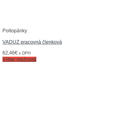
Poltopánky
VADUZ pracovná členková
62,46
€
s DPH
Výber možností