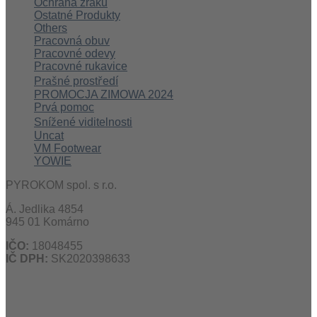
Ochrana zraku
Ostatné Produkty
Others
Pracovná obuv
Pracovné odevy
Pracovné rukavice
Prašné prostředí
PROMOCJA ZIMOWA 2024
Prvá pomoc
Snížené viditelnosti
Uncat
VM Footwear
YOWIE
PYROKOM spol. s r.o.
Á. Jedlika 4854
945 01 Komárno
IČO:
18048455
IČ DPH:
SK2020398633