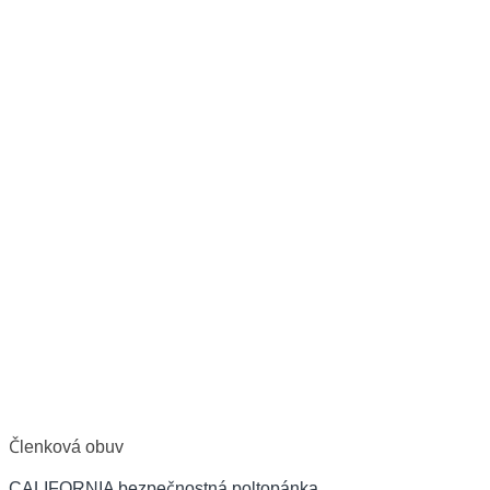
Členková obuv
CALIFORNIA bezpečnostná poltopánka