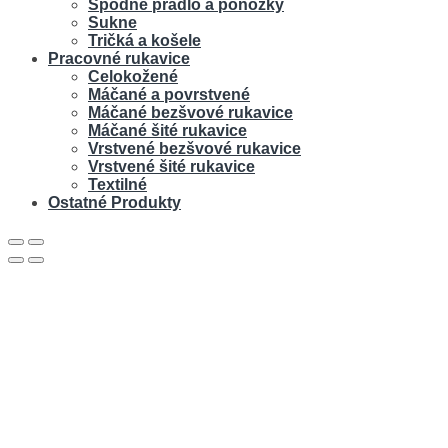
Spodné prádlo a ponožky
Sukne
Tričká a košele
Pracovné rukavice
Celokožené
Máčané a povrstvené
Máčané bezšvové rukavice
Máčané šité rukavice
Vrstvené bezšvové rukavice
Vrstvené šité rukavice
Textilné
Ostatné Produkty