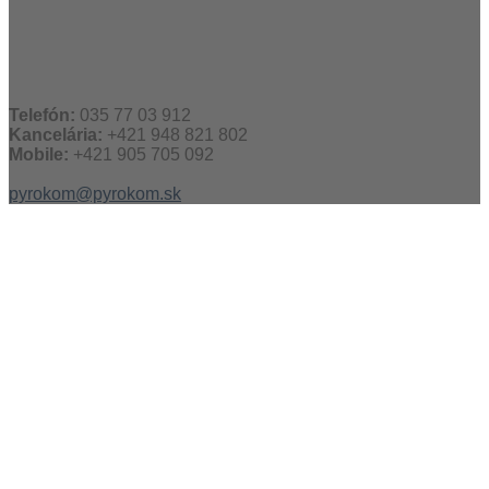
Telefón:
035 77 03 912
Kancelária:
+421 948 821 802
Mobile:
+421 905 705 092
pyrokom@pyrokom.sk