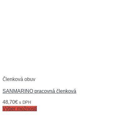
Členková obuv
SANMARINO pracovná členková
48,70
€
s DPH
Výber možností