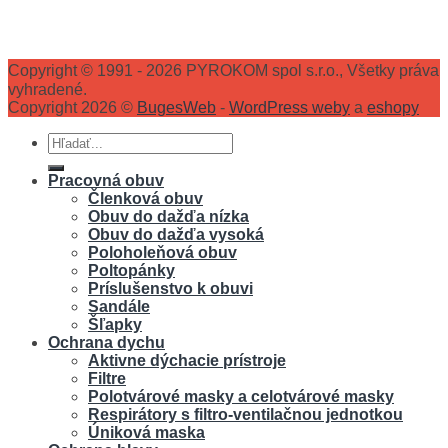
Copyright © 1991 - 2026 PYROKOM spol s.r.o., Všetky práva
vyhradené.
Copyright 2026 ©
BugesWeb
-
WordPress weby
a
eshopy
Hľadať:
Pracovná obuv
Členková obuv
Obuv do dažďa nízka
Obuv do dažďa vysoká
Poloholeňová obuv
Poltopánky
Príslušenstvo k obuvi
Sandále
Šľapky
Ochrana dychu
Aktivne dýchacie prístroje
Filtre
Polotvárové masky a celotvárové masky
Respirátory s filtro-ventilačnou jednotkou
Úniková maska