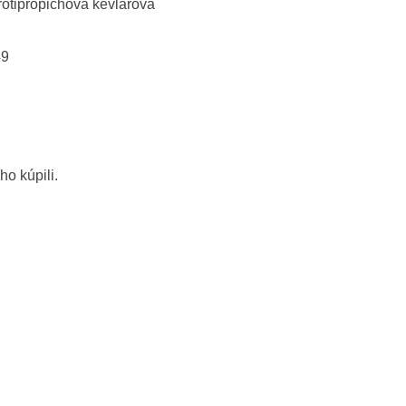
otipropichová kevlarová
49
ho kúpili.