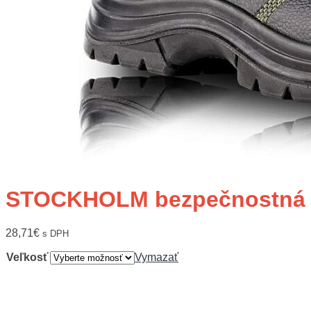
STOCKHOLM bezpečnostná 
28,71
€
s DPH
Veľkosť
Vymazať