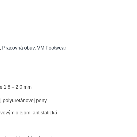
,
Pracovná obuv
,
VM Footwear
e 1,8 – 2,0 mm
j polyuretánovej peny
vým olejom, antistatická,