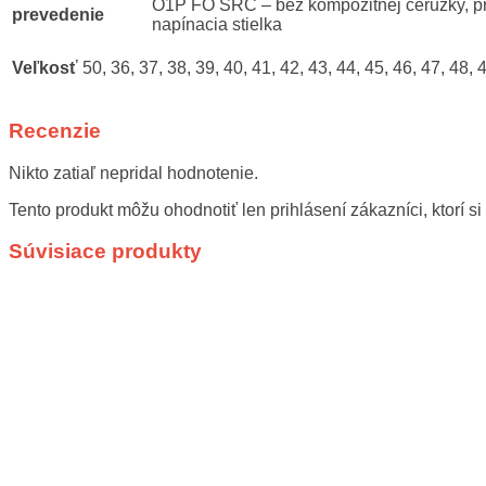
O1P FO SRC – bez kompozitnej ceruzky, pr
prevedenie
napínacia stielka
Veľkosť
50, 36, 37, 38, 39, 40, 41, 42, 43, 44, 45, 46, 47, 48, 
Recenzie
Nikto zatiaľ nepridal hodnotenie.
Tento produkt môžu ohodnotiť len prihlásení zákazníci, ktorí si 
Súvisiace produkty