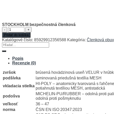
STOCKHOLM bezpečnostná členková
množstvo
STOCKHOLM
Pridať do košíka
bezpečnostná
Katalógové číslo:
85929912356588
Kategória:
Členková obuv
členková
Hľadať:
Popis
Recenzie (0)
zvršok
brúsená hovädzinová useň VELUR v hrúbk
podšívka
laminovaná priedušná textília MESH
HI-POLY – anatomicky tvarovaná s ľahčene
vkladacia stielka
potiahnutá textíliou MESH, antistatická
MICHELIN-PU/RUBBER – odolná proti palivo
podošva
odolná proti pošmyknutiu
veľkosť
36 – 47
norma
ČSN EN ISO 20347:2023