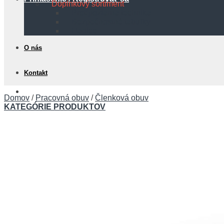
Doplnkový sortiment
Protipožiarna technika
Bezpečnostné tabuľky
Hadice
O nás
Kontakt
0,00
€
Domov
/
Pracovná obuv
/
Členková obuv
KATEGÓRIE PRODUKTOV
Košík
Žiadne produkty v košíku.