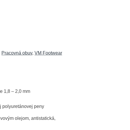
,
Pracovná obuv
,
VM Footwear
e 1,8 – 2,0 mm
j polyuretánovej peny
vým olejom, antistatická,