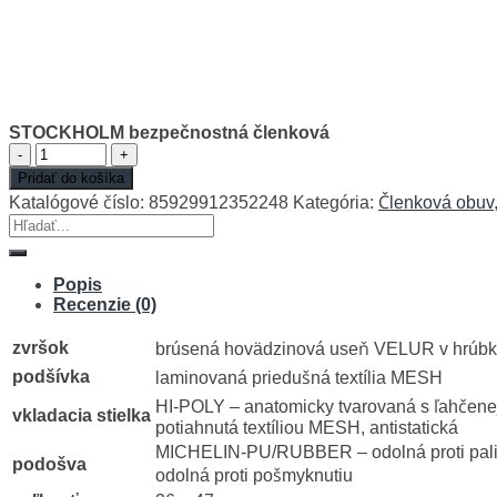
STOCKHOLM bezpečnostná členková
množstvo
STOCKHOLM
Pridať do košíka
bezpečnostná
Katalógové číslo:
85929912352248
Kategória:
Členková obuv
členková
Hľadať:
Popis
Recenzie (0)
zvršok
brúsená hovädzinová useň VELUR v hrúbk
podšívka
laminovaná priedušná textília MESH
HI-POLY – anatomicky tvarovaná s ľahčene
vkladacia stielka
potiahnutá textíliou MESH, antistatická
MICHELIN-PU/RUBBER – odolná proti palivo
podošva
odolná proti pošmyknutiu