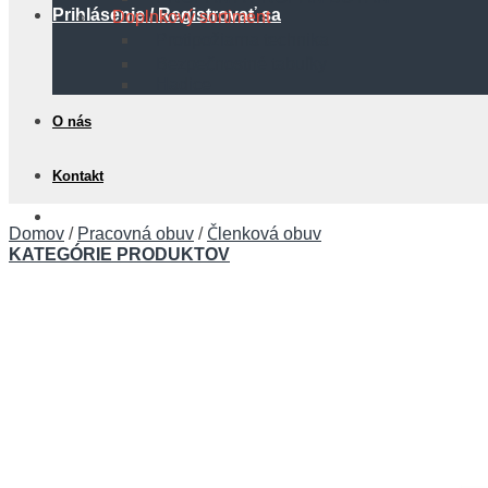
Prihlásenie / Registrovať sa
Doplnkový sortiment
Protipožiarna technika
Bezpečnostné tabuľky
Hadice
O nás
Kontakt
0,00
€
Domov
/
Pracovná obuv
/
Členková obuv
KATEGÓRIE PRODUKTOV
Košík
Žiadne produkty v košíku.