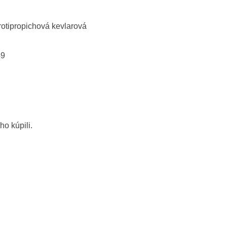
otipropichová kevlarová
49
ho kúpili.