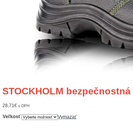
STOCKHOLM bezpečnostná 
28,71
€
s DPH
Veľkosť
Vymazať