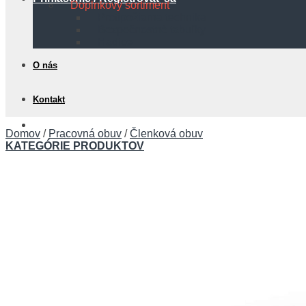
Doplnkový sortiment
Protipožiarna technika
Bezpečnostné tabuľky
Hadice
O nás
Kontakt
0,00
€
Domov
/
Pracovná obuv
/
Členková obuv
KATEGÓRIE PRODUKTOV
Košík
Žiadne produkty v košíku.