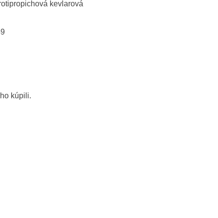
otipropichová kevlarová
49
ho kúpili.