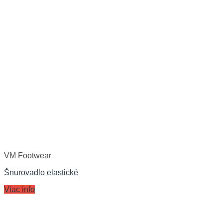
VM Footwear
Šnurovadlo elastické
Viac info