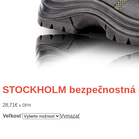
STOCKHOLM bezpečnostná 
28,71
€
s DPH
Veľkosť
Vymazať