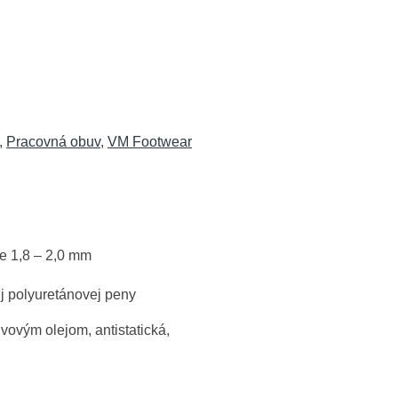
,
Pracovná obuv
,
VM Footwear
e 1,8 – 2,0 mm
j polyuretánovej peny
vým olejom, antistatická,