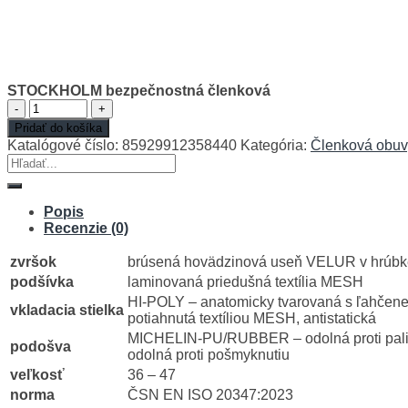
STOCKHOLM bezpečnostná členková
množstvo
STOCKHOLM
Pridať do košíka
bezpečnostná
Katalógové číslo:
85929912358440
Kategória:
Členková obuv
členková
Hľadať:
Popis
Recenzie (0)
zvršok
brúsená hovädzinová useň VELUR v hrúbk
podšívka
laminovaná priedušná textília MESH
HI-POLY – anatomicky tvarovaná s ľahčene
vkladacia stielka
potiahnutá textíliou MESH, antistatická
MICHELIN-PU/RUBBER – odolná proti palivo
podošva
odolná proti pošmyknutiu
veľkosť
36 – 47
norma
ČSN EN ISO 20347:2023