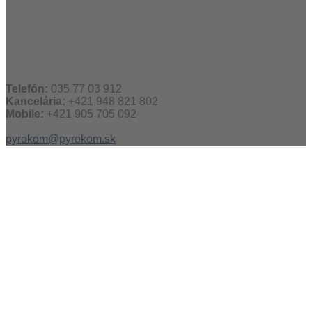
Telefón:
035 77 03 912
Kancelária:
+421 948 821 802
Mobile:
+421 905 705 092
pyrokom@pyrokom.sk