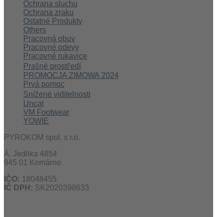
Ochrana sluchu
Ochrana zraku
Ostatné Produkty
Others
Pracovná obuv
Pracovné odevy
Pracovné rukavice
Prašné prostředí
PROMOCJA ZIMOWA 2024
Prvá pomoc
Snížené viditelnosti
Uncat
VM Footwear
YOWIE
PYROKOM spol. s r.o.
Á. Jedlika 4854
945 01 Komárno
IČO:
18048455
IČ DPH:
SK2020398633