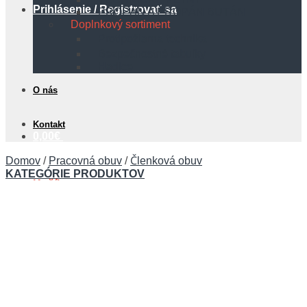
Prihlásenie / Registrovať sa
PROPÁN A PROPÁN BUTÁN
Doplnkový sortiment
Protipožiarna technika
Bezpečnostné tabuľky
Hadice
O nás
Kontakt
0,00
€
Domov
/
Pracovná obuv
/
Členková obuv
KATEGÓRIE PRODUKTOV
Košík
Žiadne produkty v košíku.