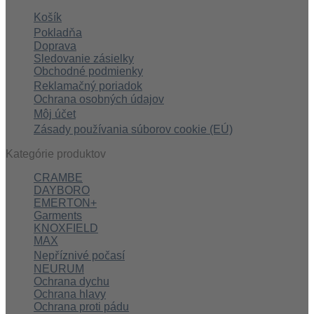
Košík
Pokladňa
Doprava
Sledovanie zásielky
Obchodné podmienky
Reklamačný poriadok
Ochrana osobných údajov
Môj účet
Zásady používania súborov cookie (EÚ)
Kategórie produktov
CRAMBE
DAYBORO
EMERTON+
Garments
KNOXFIELD
MAX
Nepříznivé počasí
NEURUM
Ochrana dychu
Ochrana hlavy
Ochrana proti pádu