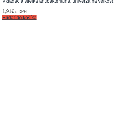
Vkladacia stielka antibakteriálna, univerzálna veľkosť
1,91
€
s DPH
Pridať do košíka