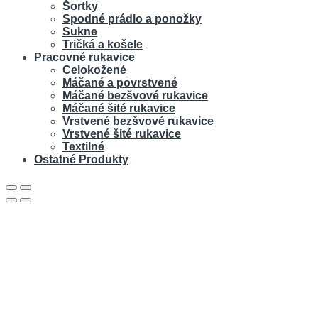
Šortky
Spodné prádlo a ponožky
Sukne
Tričká a košele
Pracovné rukavice
Celokožené
Máčané a povrstvené
Máčané bezšvové rukavice
Máčané šité rukavice
Vrstvené bezšvové rukavice
Vrstvené šité rukavice
Textilné
Ostatné Produkty