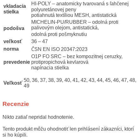
HI-POLY – anatomicky tvarovaná s ľahčenej
vkladacia
polyuretánovej peny
stielka
potiahnutá textíliou MESH, antistatická
MICHELIN-PU/RUBBER – odolná proti
palivovým olejom, antistatická,
podošva
odolná proti pošmyknutiu
veľkosť
36 – 47
norma
ČSN EN ISO 20347:2023
O1P FO SRC – bez kompozitnej ceruzky,
prevedenie
protipropichová kevlarová
napínacia stielka
50, 36, 37, 38, 39, 40, 41, 42, 43, 44, 45, 46, 47, 48,
Veľkosť
49
Recenzie
Nikto zatiaľ nepridal hodnotenie.
Tento produkt môžu ohodnotiť len prihlásení zákazníci, ktorí
si ho kúpili.