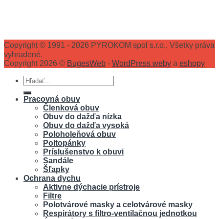
Copyright © 1991 - 2026 PYROKOM spol s.r.o., Všetky práva
vyhradené.
Copyright 2026 ©
BugesWeb
-
WordPress weby
a
eshopy
Hľadať:
Pracovná obuv
Členková obuv
Obuv do dažďa nízka
Obuv do dažďa vysoká
Poloholeňová obuv
Poltopánky
Príslušenstvo k obuvi
Sandále
Šľapky
Ochrana dychu
Aktivne dýchacie prístroje
Filtre
Polotvárové masky a celotvárové masky
Respirátory s filtro-ventilačnou jednotkou