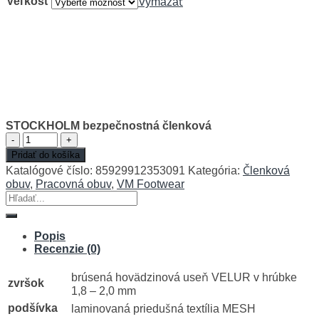
Veľkosť
Vymazať
STOCKHOLM bezpečnostná členková
množstvo
STOCKHOLM
Pridať do košíka
bezpečnostná
Katalógové číslo:
85929912353091
Kategória:
Členková
obuv
členková
,
Pracovná obuv
,
VM Footwear
Hľadať:
Popis
Recenzie (0)
brúsená hovädzinová useň VELUR v hrúbke
zvršok
1,8 – 2,0 mm
podšívka
laminovaná priedušná textília MESH