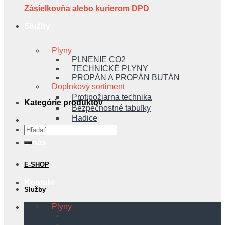
Zásielkovňa alebo kurierom DPD
Služby
Plyny
PLNENIE CO2
TECHNICKÉ PLYNY
PROPÁN A PROPÁN BUTÁN
Doplnkový sortiment
Protipožiarna technika
Kategórie produktov
Bezpečnostné tabuľky
Hadice
Hľadať:
O nás
E-SHOP
Kontakt
Služby
Plyny
PLNENIE CO2
TECHNICKÉ PLYNY