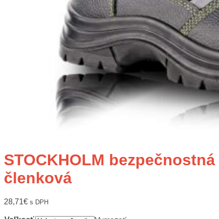
STOCKHOLM bezpečnostná
členková
28,71
€
s DPH