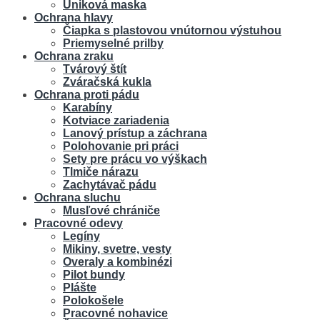
Úniková maska
Ochrana hlavy
Čiapka s plastovou vnútornou výstuhou
Priemyselné prilby
Ochrana zraku
Tvárový štít
Zváračská kukla
Ochrana proti pádu
Karabíny
Kotviace zariadenia
Lanový prístup a záchrana
Polohovanie pri práci
Sety pre prácu vo výškach
Tlmiče nárazu
Zachytávač pádu
Ochrana sluchu
Musľové chrániče
Pracovné odevy
Legíny
Mikiny, svetre, vesty
Overaly a kombinézi
Pilot bundy
Plášte
Polokošele
Pracovné nohavice