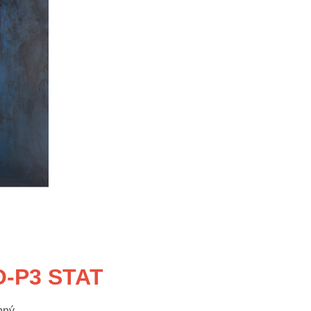
O-P3 STAT
pný.