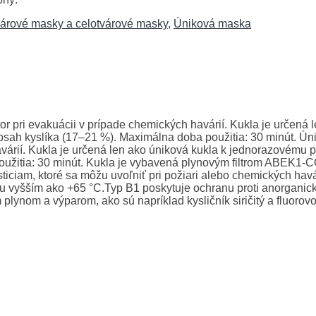
várové masky a celotvárové masky
,
Úniková maska
or pri evakuácii v prípade chemických havárií. Kukla je určená 
obsah kyslíka (17–21 %). Maximálna doba použitia: 30 minút. Ú
avárií. Kukla je určená len ako úniková kukla k jednorazovému po
žitia: 30 minút. Kukla je vybavená plynovým filtrom ABEK1-CO,
sticiam, ktoré sa môžu uvoľniť pri požiari alebo chemických ha
u vyšším ako +65 °C.Typ B1 poskytuje ochranu proti anorganick
plynom a výparom, ako sú napríklad kysličník siričitý a fluorov