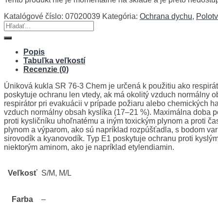
Katalógové číslo:
07020039
Kategória:
Ochrana dychu
,
Polot
Hľadať:
Popis
Tabuľka veľkostí
Recenzie (0)
Úniková kukla SR 76-3 Chem je určená k použitiu ako respirát
poskytuje ochranu len vtedy, ak má okolitý vzduch normálny 
respirátor pri evakuácii v prípade požiaru alebo chemických h
vzduch normálny obsah kyslíka (17–21 %). Maximálna doba pou
proti kysličníku uhoľnatému a iným toxickým plynom a proti ča
plynom a výparom, ako sú napríklad rozpúšťadla, s bodom var
sirovodík a kyanovodík. Typ E1 poskytuje ochranu proti kyslým 
niektorým aminom, ako je napríklad etylendiamin.
Veľkosť
S/M, M/L
Farba
–