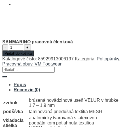
SANMARINO pracovná členková
množstvo
SANMARINO
Pridať do košíka
pracovná
Katalógové číslo:
85929913006197
Kategória:
Poltopánky
,
členková
Pracovná obuv
,
VM Footwear
Hľadať:
Popis
Recenzie (0)
brúsená hovädzinová useň VELUR v hrúbke
zvršok
1,7 – 1,9 mm
podšívka
laminovaná priedušná textília MESH
anatomicky tvarovaná s latexovou
vkladacia
podpätníkom potiahnutá textíliou
stielka