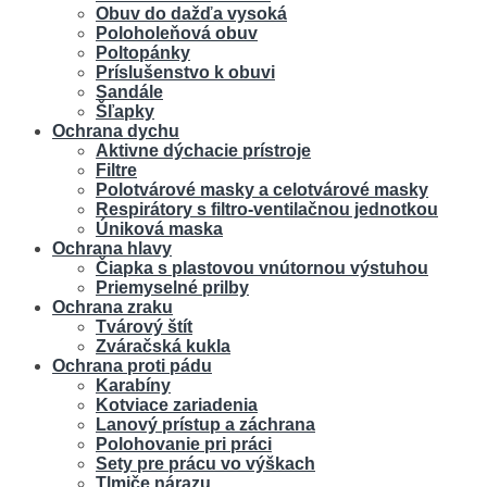
Obuv do dažďa vysoká
Poloholeňová obuv
Poltopánky
Príslušenstvo k obuvi
Sandále
Šľapky
Ochrana dychu
Aktivne dýchacie prístroje
Filtre
Polotvárové masky a celotvárové masky
Respirátory s filtro-ventilačnou jednotkou
Úniková maska
Ochrana hlavy
Čiapka s plastovou vnútornou výstuhou
Priemyselné prilby
Ochrana zraku
Tvárový štít
Zváračská kukla
Ochrana proti pádu
Karabíny
Kotviace zariadenia
Lanový prístup a záchrana
Polohovanie pri práci
Sety pre prácu vo výškach
Tlmiče nárazu