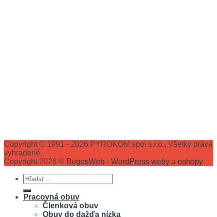
Copyright © 1991 - 2026 PYROKOM spol s.r.o., Všetky práva
vyhradené.
Copyright 2026 ©
BugesWeb
-
WordPress weby
a
eshopy
Hľadať:
Pracovná obuv
Členková obuv
Obuv do dažďa nízka