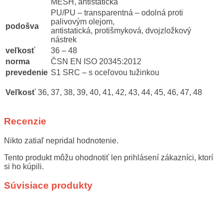
MESH, antistatická
PU/PU – transparentná – odolná proti
palivovým olejom,
podošva
antistatická, protišmyková, dvojzložkový
nástrek
veľkosť
36 – 48
norma
ČSN EN ISO 20345:2012
prevedenie
S1 SRC – s oceľovou tužinkou
Veľkosť
36, 37, 38, 39, 40, 41, 42, 43, 44, 45, 46, 47, 48
Recenzie
Nikto zatiaľ nepridal hodnotenie.
Tento produkt môžu ohodnotiť len prihlásení zákazníci, ktorí
si ho kúpili.
Súvisiace produkty