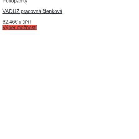
Poltopánky
VADUZ pracovná členková
62,46
€
s DPH
Výber možností