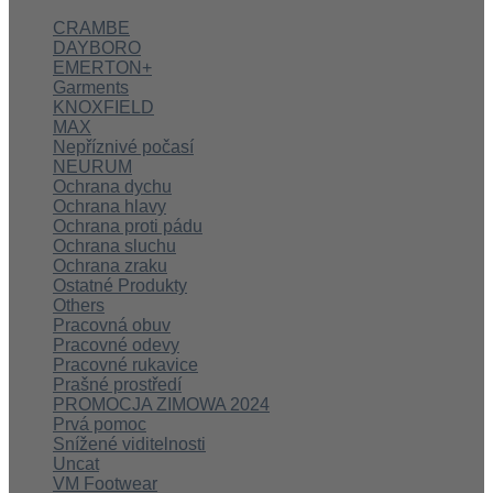
CRAMBE
DAYBORO
EMERTON+
Garments
KNOXFIELD
MAX
Nepříznivé počasí
NEURUM
Ochrana dychu
Ochrana hlavy
Ochrana proti pádu
Ochrana sluchu
Ochrana zraku
Ostatné Produkty
Others
Pracovná obuv
Pracovné odevy
Pracovné rukavice
Prašné prostředí
PROMOCJA ZIMOWA 2024
Prvá pomoc
Snížené viditelnosti
Uncat
VM Footwear