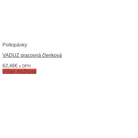
Poltopánky
VADUZ pracovná členková
62,46
€
s DPH
Výber možností