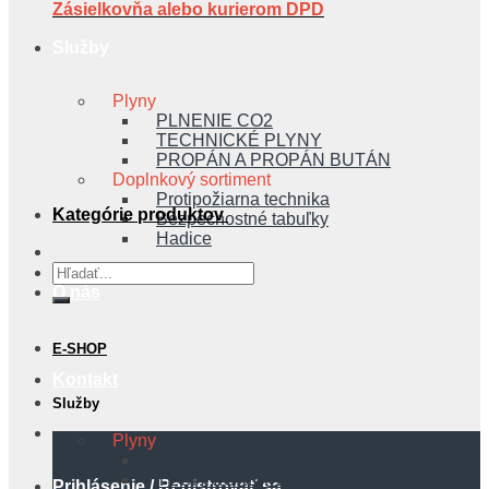
Zásielkovňa alebo kurierom DPD
Služby
Plyny
PLNENIE CO2
TECHNICKÉ PLYNY
PROPÁN A PROPÁN BUTÁN
Doplnkový sortiment
Protipožiarna technika
Kategórie produktov
Bezpečnostné tabuľky
Hadice
Hľadať:
O nás
E-SHOP
Kontakt
Služby
Plyny
PLNENIE CO2
TECHNICKÉ PLYNY
Prihlásenie / Registrovať sa