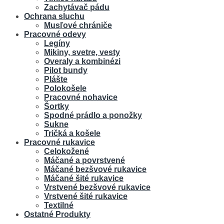
Zachytávač pádu
Ochrana sluchu
Musľové chrániče
Pracovné odevy
Legíny
Mikiny, svetre, vesty
Overaly a kombinézi
Pilot bundy
Plášte
Polokošele
Pracovné nohavice
Šortky
Spodné prádlo a ponožky
Sukne
Tričká a košele
Pracovné rukavice
Celokožené
Máčané a povrstvené
Máčané bezšvové rukavice
Máčané šité rukavice
Vrstvené bezšvové rukavice
Vrstvené šité rukavice
Textilné
Ostatné Produkty