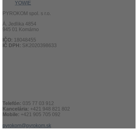
YOWIE
PYROKOM spol. s r.o.
Á. Jedlika 4854
945 01 Komárno
IČO:
18048455
IČ DPH:
SK2020398633
Telefón:
035 77 03 912
Kancelária:
+421 948 821 802
Mobile:
+421 905 705 092
pyrokom@pyrokom.sk