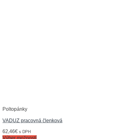
Poltopánky
VADUZ pracovná členková
62,46
€
s DPH
Výber možností