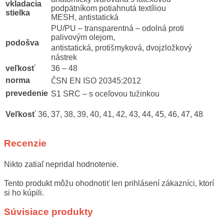
vkladacia
podpätníkom potiahnutá textíliou
stielka
MESH, antistatická
PU/PU – transparentná – odolná proti
palivovým olejom,
podošva
antistatická, protišmyková, dvojzložkový
nástrek
veľkosť
36 – 48
norma
ČSN EN ISO 20345:2012
prevedenie
S1 SRC – s oceľovou tužinkou
Veľkosť
36, 37, 38, 39, 40, 41, 42, 43, 44, 45, 46, 47, 48
Recenzie
Nikto zatiaľ nepridal hodnotenie.
Tento produkt môžu ohodnotiť len prihlásení zákazníci, ktorí
si ho kúpili.
Súvisiace produkty