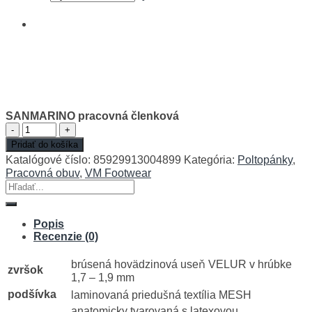
SANMARINO pracovná členková
množstvo
SANMARINO
Pridať do košíka
pracovná
Katalógové číslo:
85929913004899
Kategória:
Poltopánky
,
členková
Pracovná obuv
,
VM Footwear
Hľadať:
Popis
Recenzie (0)
brúsená hovädzinová useň VELUR v hrúbke
zvršok
1,7 – 1,9 mm
podšívka
laminovaná priedušná textília MESH
anatomicky tvarovaná s latexovou