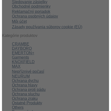
Sledovanie zásielky
Obchodné podmienky
Reklamačný poriadok
Ochrana osobných údajov
Môj účet
Zásady používania súborov cookie (EÚ)
Kategórie produktov
CRAMBE
DAYBORO
EMERTON+
Garments
KNOXFIELD
MAX
Nepříznivé počasí
NEURUM
Ochrana dychu
Ochrana hlavy
Ochrana proti pádu
Ochrana sluchu
Ochrana zraku
Ostatné Produkty
Others