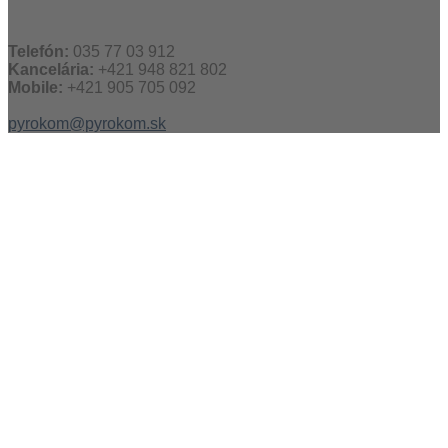
Telefón:
035 77 03 912
Kancelária:
+421 948 821 802
Mobile:
+421 905 705 092
pyrokom@pyrokom.sk