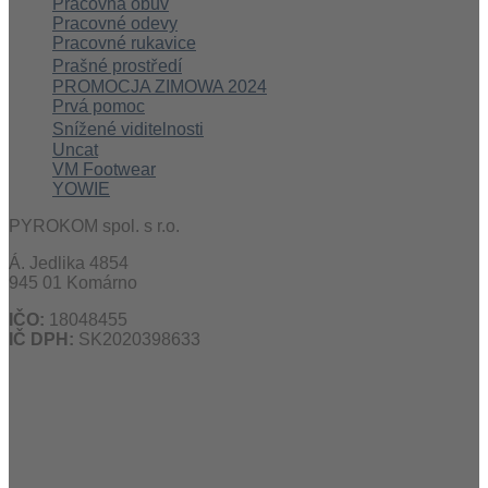
Pracovná obuv
Pracovné odevy
Pracovné rukavice
Prašné prostředí
PROMOCJA ZIMOWA 2024
Prvá pomoc
Snížené viditelnosti
Uncat
VM Footwear
YOWIE
PYROKOM spol. s r.o.
Á. Jedlika 4854
945 01 Komárno
IČO:
18048455
IČ DPH:
SK2020398633