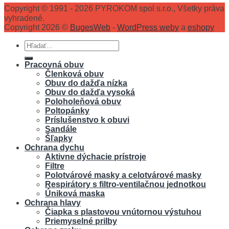
Copyright © 1991 - 2026 PYROKOM spol s.r.o., Všetky práva
vyhradené.
Copyright 2026 ©
BugesWeb
-
WordPress weby
a
eshopy
Hľadať:
Pracovná obuv
Členková obuv
Obuv do dažďa nízka
Obuv do dažďa vysoká
Poloholeňová obuv
Poltopánky
Príslušenstvo k obuvi
Sandále
Šľapky
Ochrana dychu
Aktivne dýchacie prístroje
Filtre
Polotvárové masky a celotvárové masky
Respirátory s filtro-ventilačnou jednotkou
Úniková maska
Ochrana hlavy
Čiapka s plastovou vnútornou výstuhou
Priemyselné prilby