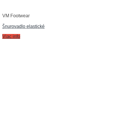
VM Footwear
Šnurovadlo elastické
Viac info