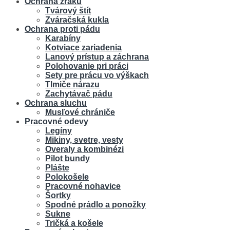
Ochrana zraku
Tvárový štít
Zváračská kukla
Ochrana proti pádu
Karabíny
Kotviace zariadenia
Lanový prístup a záchrana
Polohovanie pri práci
Sety pre prácu vo výškach
Tlmiče nárazu
Zachytávač pádu
Ochrana sluchu
Musľové chrániče
Pracovné odevy
Legíny
Mikiny, svetre, vesty
Overaly a kombinézi
Pilot bundy
Plášte
Polokošele
Pracovné nohavice
Šortky
Spodné prádlo a ponožky
Sukne
Tričká a košele