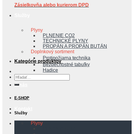
Zásielkovňa alebo kurierom DPD
Služby
Plyny
PLNENIE CO2
TECHNICKÉ PLYNY
PROPÁN A PROPÁN BUTÁN
Doplnkový sortiment
Protipožiarna technika
Kategórie produktov
Bezpečnostné tabuľky
Hadice
Hľadať:
O nás
E-SHOP
Kontakt
Služby
Plyny
PLNENIE CO2
TECHNICKÉ PLYNY