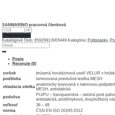
SANMARINO pracovná členková
množstvo
SANMARINO
Pridať do košíka
pracovná
Katalógové číslo:
85929913003449
Kategória:
Poltopánky
,
Pr
členková
Hľadať:
Popis
Recenzie (0)
zvršok
brúsená hovädzinová useň VELUR v hrúbk
podšívka
laminovaná priedušná textília MESH
anatomicky tvarovaná s latexovou podpätník
vkladacia stielka
MESH, antistatická
PU/PU – transparentná – odolná proti pali
podošva
antistatická, protišmyková, dvojzložkový ná
veľkosť
36 – 48
norma
ČSN EN ISO 20345:2012