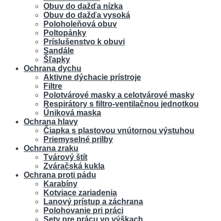
Obuv do dažďa nízka
Obuv do dažďa vysoká
Poloholeňová obuv
Poltopánky
Príslušenstvo k obuvi
Sandále
Šľapky
Ochrana dychu
Aktivne dýchacie prístroje
Filtre
Polotvárové masky a celotvárové masky
Respirátory s filtro-ventilačnou jednotkou
Úniková maska
Ochrana hlavy
Čiapka s plastovou vnútornou výstuhou
Priemyselné prilby
Ochrana zraku
Tvárový štít
Zváračská kukla
Ochrana proti pádu
Karabíny
Kotviace zariadenia
Lanový prístup a záchrana
Polohovanie pri práci
Sety pre prácu vo výškach