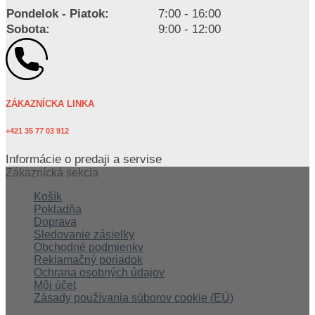
Pondelok - Piatok:
7:00 - 16:00
Sobota:
9:00 - 12:00
ZÁKAZNÍCKA LINKA
+421 35 77 03 912
Informácie o predaji a servise
Zákaznícká sekcia
Košík
Pokladňa
Doprava
Sledovanie zásielky
Obchodné podmienky
Reklamačný poriadok
Ochrana osobných údajov
Môj účet
Zásady používania súborov cookie (EÚ)