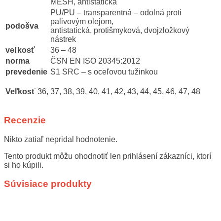
MESH, antistatická
PU/PU – transparentná – odolná proti
palivovým olejom,
podošva
antistatická, protišmyková, dvojzložkový
nástrek
veľkosť
36 – 48
norma
ČSN EN ISO 20345:2012
prevedenie
S1 SRC – s oceľovou tužinkou
Veľkosť
36, 37, 38, 39, 40, 41, 42, 43, 44, 45, 46, 47, 48
Recenzie
Nikto zatiaľ nepridal hodnotenie.
Tento produkt môžu ohodnotiť len prihlásení zákazníci, ktorí
si ho kúpili.
Súvisiace produkty