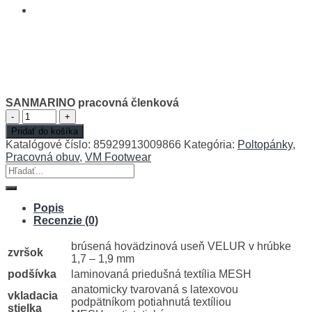
SANMARINO pracovná členková
množstvo
SANMARINO
Pridať do košíka
pracovná
Katalógové číslo:
85929913009866
Kategória:
Poltopánky
,
členková
Pracovná obuv
,
VM Footwear
Hľadať:
Popis
Recenzie (0)
brúsená hovädzinová useň VELUR v hrúbke
zvršok
1,7 – 1,9 mm
podšívka
laminovaná priedušná textília MESH
anatomicky tvarovaná s latexovou
vkladacia
podpätníkom potiahnutá textíliou
stielka