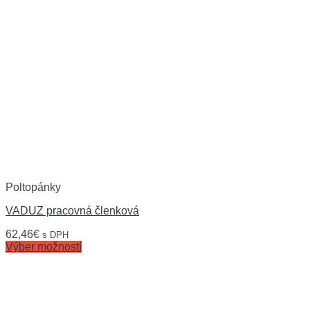
Poltopánky
VADUZ pracovná členková
62,46
€
s DPH
Výber možností