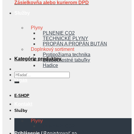
Zásielkovňa alebo kurierom DPD
Služby
Plyny
PLNENIE CO2
TECHNICKÉ PLYNY
PROPÁN A PROPÁN BUTÁN
Doplnkový sortiment
Protipožiarna technika
Kategórie produktov
Bezpečnostné tabuľky
Hadice
Hľadať:
O nás
E-SHOP
Kontakt
Služby
Plyny
PLNENIE CO2
TECHNICKÉ PLYNY
Prihlásenie / Registrovať sa