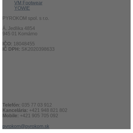
VM Footwear
YOWIE
PYROKOM spol. s r.o.
Á. Jedlika 4854
945 01 Komárno
IČO:
18048455
IČ DPH:
SK2020398633
Telefón:
035 77 03 912
Kancelária:
+421 948 821 802
Mobile:
+421 905 705 092
pyrokom@pyrokom.sk