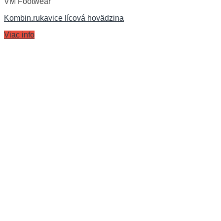
VM Footwear
Kombin.rukavice lícová hovädzina
Viac info