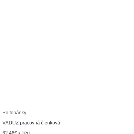
Poltopánky
VADUZ pracovná členková
62,46
€
s DPH