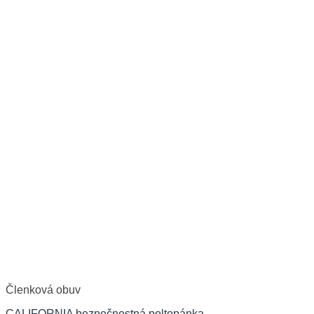
Členková obuv
CALIFORNIA bezpečnostná poltopánka