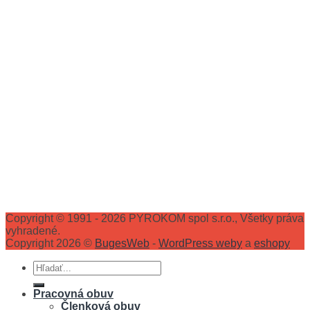
Copyright © 1991 - 2026 PYROKOM spol s.r.o., Všetky práva
vyhradené.
Copyright 2026 ©
BugesWeb
-
WordPress weby
a
eshopy
Hľadať:
Pracovná obuv
Členková obuv