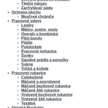
Tlmiče nárazu
Zachytávač pádu
Ochrana sluchu
Musľové chrániče
Pracovné odevy
Legíny
Mikiny, svetre, vesty
Overaly a kombinézi
Pilot bundy
Plášte
Polokošele
Pracovné nohavice
Šortky
Spodné prádlo a ponožky
Sukne
Tričká a košele
Pracovné rukavice
Celokožené
Máčané a povrstvené
Máčané bezšvové rukavice
Máčané šité rukavice
Vrstvené bezšvové rukavice
Vrstvené šité rukavice
Textilné
Ostatné Produkty