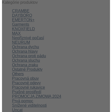
Kategórie produktov
CRAMBE
DAYBORO
EMERTON+
Garments
KNOXFIELD
MAX
Nepříznivé počasí
NEURUM
Ochrana dychu
Ochrana hlavy
Ochrana proti pádu
Ochrana sluchu
Ochrana zraku
Ostatné Produkty
Others
Pracovná obuv
Pracovné odevy
Pracovné rukavice
Prašné prostředí
PROMOCJA ZIMOWA 2024
Prvá pomoc
Snížené viditelnosti
Uncat