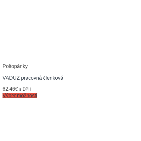
Poltopánky
VADUZ pracovná členková
62,46
€
s DPH
Výber možností