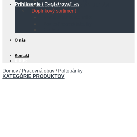
Prihlásenie / Registrovať sa
PROPÁN A PROPÁN BUTÁN
Doplnkový sortiment
Protipožiarna technika
Bezpečnostné tabuľky
Hadice
O nás
Kontakt
0,00
€
Domov
/
Pracovná obuv
/
Poltopánky
KATEGÓRIE PRODUKTOV
Košík
Žiadne produkty v košíku.