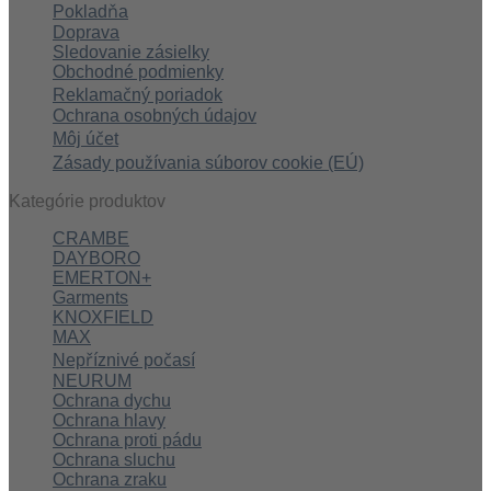
Pokladňa
Doprava
Sledovanie zásielky
Obchodné podmienky
Reklamačný poriadok
Ochrana osobných údajov
Môj účet
Zásady používania súborov cookie (EÚ)
Kategórie produktov
CRAMBE
DAYBORO
EMERTON+
Garments
KNOXFIELD
MAX
Nepříznivé počasí
NEURUM
Ochrana dychu
Ochrana hlavy
Ochrana proti pádu
Ochrana sluchu
Ochrana zraku