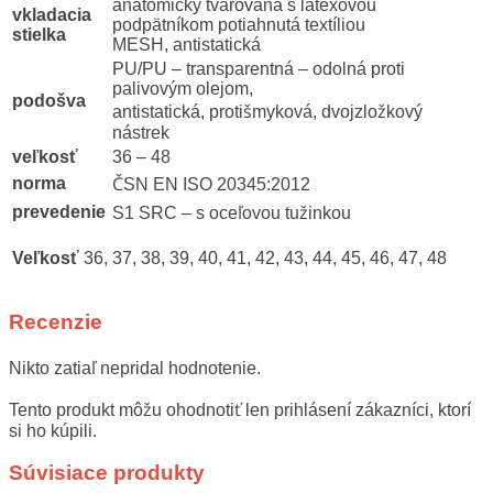
anatomicky tvarovaná s latexovou
vkladacia
podpätníkom potiahnutá textíliou
stielka
MESH, antistatická
PU/PU – transparentná – odolná proti
palivovým olejom,
podošva
antistatická, protišmyková, dvojzložkový
nástrek
veľkosť
36 – 48
norma
ČSN EN ISO 20345:2012
prevedenie
S1 SRC – s oceľovou tužinkou
Veľkosť
36, 37, 38, 39, 40, 41, 42, 43, 44, 45, 46, 47, 48
Recenzie
Nikto zatiaľ nepridal hodnotenie.
Tento produkt môžu ohodnotiť len prihlásení zákazníci, ktorí
si ho kúpili.
Súvisiace produkty