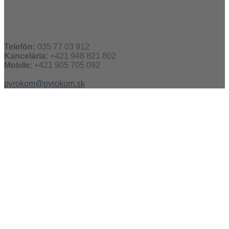
Telefón:
035 77 03 912
Kancelária:
+421 948 821 802
Mobile:
+421 905 705 092
pyrokom@pyrokom.sk