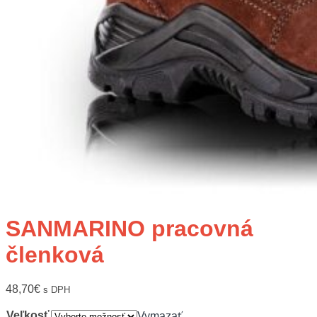
SANMARINO pracovná
členková
48,70
€
s DPH
Veľkosť
Vymazať