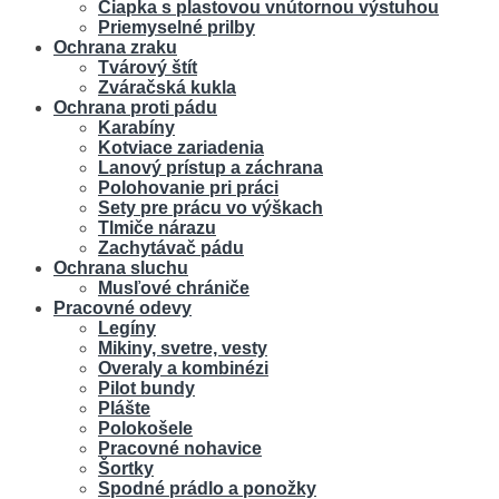
Čiapka s plastovou vnútornou výstuhou
Priemyselné prilby
Ochrana zraku
Tvárový štít
Zváračská kukla
Ochrana proti pádu
Karabíny
Kotviace zariadenia
Lanový prístup a záchrana
Polohovanie pri práci
Sety pre prácu vo výškach
Tlmiče nárazu
Zachytávač pádu
Ochrana sluchu
Musľové chrániče
Pracovné odevy
Legíny
Mikiny, svetre, vesty
Overaly a kombinézi
Pilot bundy
Plášte
Polokošele
Pracovné nohavice
Šortky
Spodné prádlo a ponožky