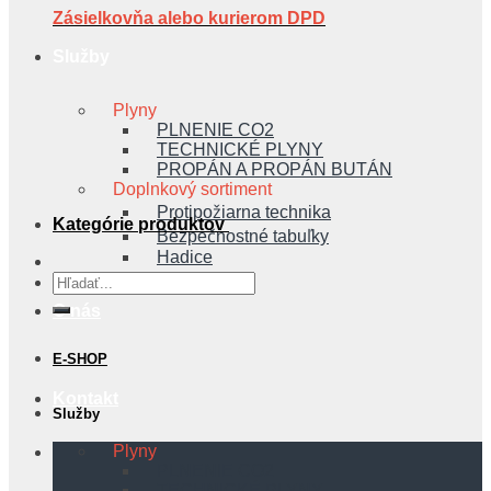
Zásielkovňa alebo kurierom DPD
Služby
Plyny
PLNENIE CO2
TECHNICKÉ PLYNY
PROPÁN A PROPÁN BUTÁN
Doplnkový sortiment
Protipožiarna technika
Kategórie produktov
Bezpečnostné tabuľky
Hadice
Hľadať:
O nás
E-SHOP
Kontakt
Služby
Plyny
PLNENIE CO2
TECHNICKÉ PLYNY