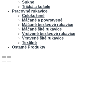
Sukne
Tričká a košele
Pracovné rukavice
Celokožené
Máčané a povrstvené
Máčané bezšvové rukavice
Máčané šité rukavice
Vrstvené bezšvové rukavice
Vrstvené šité rukavice
Textilné
Ostatné Produkty