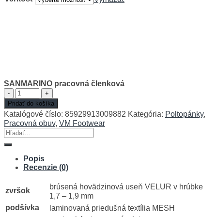
SANMARINO pracovná členková
množstvo
SANMARINO
Pridať do košíka
pracovná
Katalógové číslo:
85929913009882
Kategória:
Poltopánky
,
členková
Pracovná obuv
,
VM Footwear
Hľadať:
Popis
Recenzie (0)
brúsená hovädzinová useň VELUR v hrúbke
zvršok
1,7 – 1,9 mm
podšívka
laminovaná priedušná textília MESH