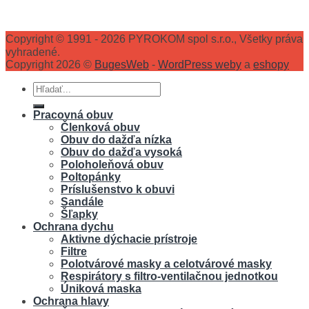
Copyright © 1991 - 2026 PYROKOM spol s.r.o., Všetky práva
vyhradené.
Copyright 2026 ©
BugesWeb
-
WordPress weby
a
eshopy
Hľadať:
Pracovná obuv
Členková obuv
Obuv do dažďa nízka
Obuv do dažďa vysoká
Poloholeňová obuv
Poltopánky
Príslušenstvo k obuvi
Sandále
Šľapky
Ochrana dychu
Aktivne dýchacie prístroje
Filtre
Polotvárové masky a celotvárové masky
Respirátory s filtro-ventilačnou jednotkou
Úniková maska
Ochrana hlavy