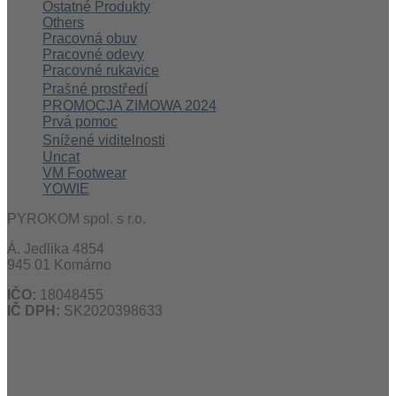
Ostatné Produkty
Others
Pracovná obuv
Pracovné odevy
Pracovné rukavice
Prašné prostředí
PROMOCJA ZIMOWA 2024
Prvá pomoc
Snížené viditelnosti
Uncat
VM Footwear
YOWIE
PYROKOM spol. s r.o.
Á. Jedlika 4854
945 01 Komárno
IČO:
18048455
IČ DPH:
SK2020398633