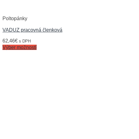
Poltopánky
VADUZ pracovná členková
62,46
€
s DPH
Výber možností