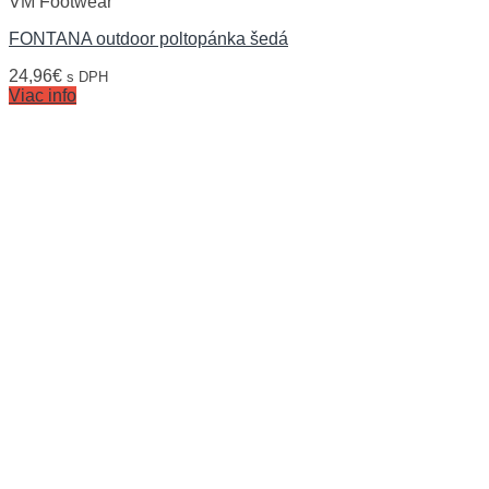
VM Footwear
FONTANA outdoor poltopánka šedá
24,96
€
s DPH
Viac info