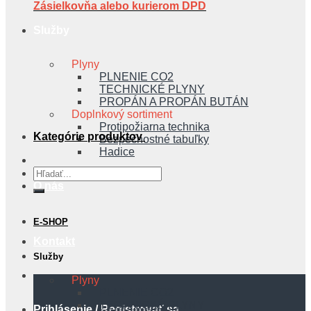
Zásielkovňa alebo kurierom DPD
Služby
Plyny
PLNENIE CO2
TECHNICKÉ PLYNY
PROPÁN A PROPÁN BUTÁN
Doplnkový sortiment
Protipožiarna technika
Kategórie produktov
Bezpečnostné tabuľky
Hadice
Hľadať:
O nás
E-SHOP
Kontakt
Služby
Plyny
PLNENIE CO2
TECHNICKÉ PLYNY
Prihlásenie / Registrovať sa