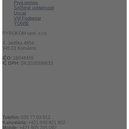
Prvá pomoc
Snížené viditelnosti
Uncat
VM Footwear
YOWIE
PYROKOM spol. s r.o.
Á. Jedlika 4854
945 01 Komárno
IČO:
18048455
IČ DPH:
SK2020398633
Telefón:
035 77 03 912
Kancelária:
+421 948 821 802
Mobile:
+421 905 705 092