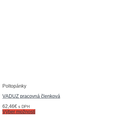
Poltopánky
VADUZ pracovná členková
62,46
€
s DPH
Výber možností