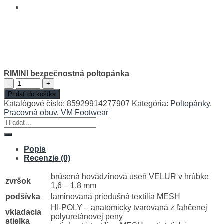
RIMINI bezpečnostná poltopánka
množstvo
RIMINI
Pridať do košíka
bezpečnostná
Katalógové číslo:
85929914277907
Kategória:
Poltopánky
,
poltopánka
Pracovná obuv
,
VM Footwear
Hľadať:
Popis
Recenzie (0)
brúsená hovädzinová useň VELUR v hrúbke
zvršok
1,6 – 1,8 mm
podšívka
laminovaná priedušná textília MESH
HI-POLY – anatomicky tvarovaná z ľahčenej
vkladacia
polyuretánovej peny
stielka