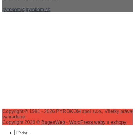
pyrokom@pyrokom.sk
Copyright © 1991 - 2026 PYROKOM spol s.r.o., Všetky práva
vyhradené.
Copyright 2026 ©
BugesWeb
-
WordPress weby
a
eshopy
Hľadať: