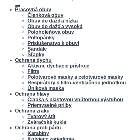
Pracovná obuv
Členková obuv
Obuv do dažďa nízka
Obuv do dažďa vysoká
Poloholeňová obuv
Poltopánky
Príslušenstvo k obuvi
Sandále
Šľapky
Ochrana dychu
Aktivne dýchacie prístroje
Filtre
Polotvárové masky a celotvárové masky
Respirátory s filtro-ventilačnou jednotkou
Úniková maska
Ochrana hlavy
Čiapka s plastovou vnútornou výstuhou
Priemyselné prilby
Ochrana zraku
Tvárový štít
Zváračská kukla
Ochrana proti pádu
Karabíny
Kotviace zariadenia