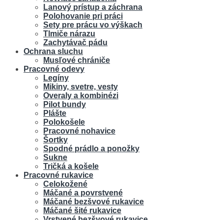
Lanový prístup a záchrana
Polohovanie pri práci
Sety pre prácu vo výškach
Tlmiče nárazu
Zachytávač pádu
Ochrana sluchu
Musľové chrániče
Pracovné odevy
Legíny
Mikiny, svetre, vesty
Overaly a kombinézi
Pilot bundy
Plášte
Polokošele
Pracovné nohavice
Šortky
Spodné prádlo a ponožky
Sukne
Tričká a košele
Pracovné rukavice
Celokožené
Máčané a povrstvené
Máčané bezšvové rukavice
Máčané šité rukavice
Vrstvené bezšvové rukavice