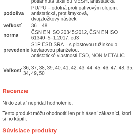
potiahnutá textíliou MESH, antistatická
PU/PU – odolná proti palivovým olejom,
podošva
antistatická, protišmyková,
dvojzložkový nástrek
veľkosť
36 – 48
ČSN EN ISO 20345:2012, ČSN EN ISO
norma
61340–5–1:2017, ed3
S1P ESD SRA – s plastovou tužinkou a
prevedenie
kevlarovou planžetou,
antistatické vlastnosti ESD, NON METALIC
36, 37, 38, 39, 40, 41, 42, 43, 44, 45, 46, 47, 48, 35,
Veľkosť
34, 49, 50
Recenzie
Nikto zatiaľ nepridal hodnotenie.
Tento produkt môžu ohodnotiť len prihlásení zákazníci, ktorí
si ho kúpili.
Súvisiace produkty