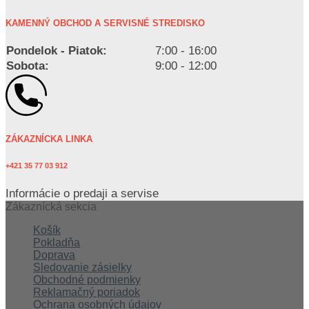
KAMENNÝ OBCHOD A SERVISNÉ STREDISKO
Pondelok - Piatok:
7:00 - 16:00
Sobota:
9:00 - 12:00
ZÁKAZNÍCKA LINKA
+421 35 77 03 912
Informácie o predaji a servise
Zákaznícká sekcia
Košík
Pokladňa
Doprava
Sledovanie zásielky
Obchodné podmienky
Reklamačný poriadok
Ochrana osobných údajov