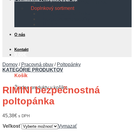
PROPÁN A PROPÁN BUTÁN
Doplnkový sortiment
Protipožiarna technika
Bezpečnostné tabuľky
Hadice
O nás
Kontakt
0,00
€
Domov
/
Pracovná obuv
/
Poltopánky
KATEGÓRIE PRODUKTOV
Košík
RIMINI bezpečnostná
Žiadne produkty v košíku.
poltopánka
45,38
€
s DPH
Veľkosť
Vymazať