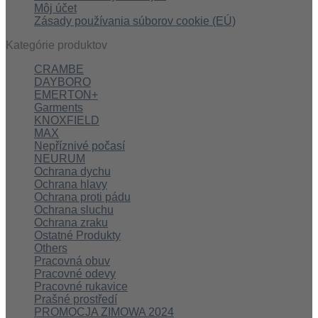
Môj účet
Zásady používania súborov cookie (EÚ)
Kategórie produktov
CRAMBE
DAYBORO
EMERTON+
Garments
KNOXFIELD
MAX
Nepříznivé počasí
NEURUM
Ochrana dychu
Ochrana hlavy
Ochrana proti pádu
Ochrana sluchu
Ochrana zraku
Ostatné Produkty
Others
Pracovná obuv
Pracovné odevy
Pracovné rukavice
Prašné prostředí
PROMOCJA ZIMOWA 2024