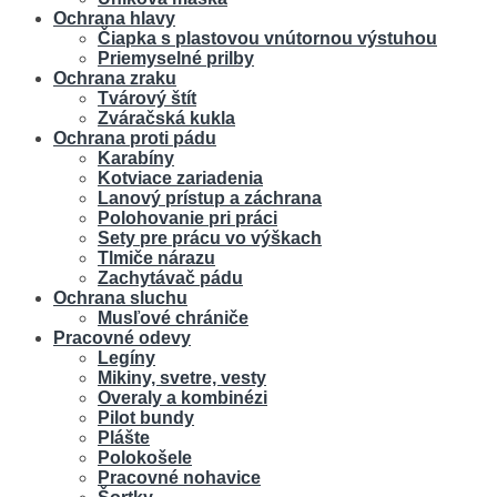
Ochrana hlavy
Čiapka s plastovou vnútornou výstuhou
Priemyselné prilby
Ochrana zraku
Tvárový štít
Zváračská kukla
Ochrana proti pádu
Karabíny
Kotviace zariadenia
Lanový prístup a záchrana
Polohovanie pri práci
Sety pre prácu vo výškach
Tlmiče nárazu
Zachytávač pádu
Ochrana sluchu
Musľové chrániče
Pracovné odevy
Legíny
Mikiny, svetre, vesty
Overaly a kombinézi
Pilot bundy
Plášte
Polokošele
Pracovné nohavice