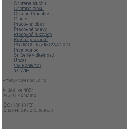
Ochrana sluchu
Ochrana zraku
Ostatné Produkty
Others
Pracovná obuv
Pracovné odevy
Pracovné rukavice
Prašné prostředí
PROMOCJA ZIMOWA 2024
Prvá pomoc
Snížené viditelnosti
Uncat
VM Footwear
YOWIE
PYROKOM spol. s r.o.
Á. Jedlika 4854
945 01 Komárno
IČO:
18048455
IČ DPH:
SK2020398633