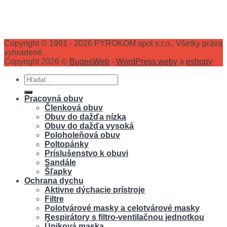
Copyright © 1991 - 2026 PYROKOM spol s.r.o., Všetky práva
vyhradené.
Copyright 2026 ©
BugesWeb
-
WordPress weby
a
eshopy
Hľadať:
Pracovná obuv
Členková obuv
Obuv do dažďa nízka
Obuv do dažďa vysoká
Poloholeňová obuv
Poltopánky
Príslušenstvo k obuvi
Sandále
Šľapky
Ochrana dychu
Aktivne dýchacie prístroje
Filtre
Polotvárové masky a celotvárové masky
Respirátory s filtro-ventilačnou jednotkou
Úniková maska