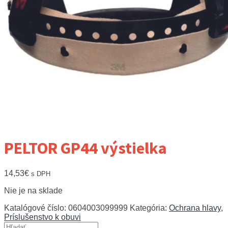
PELTOR GP44 výstielka
14,53
€
s DPH
Nie je na sklade
Katalógové číslo:
0604003099999
Kategória:
Ochrana hlavy
,
Príslušenstvo k obuvi
Hľadať: