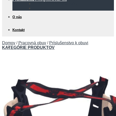
Bezpečnostné tabuľky
Hadice
O nás
Kontakt
Domov
/
Pracovná obuv
/
Príslušenstvo k obuvi
0,00
€
KATEGÓRIE PRODUKTOV
Košík
Žiadne produkty v košíku.