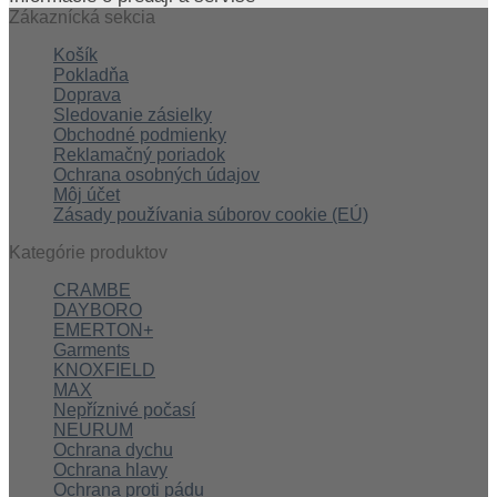
Zákaznícká sekcia
Košík
Pokladňa
Doprava
Sledovanie zásielky
Obchodné podmienky
Reklamačný poriadok
Ochrana osobných údajov
Môj účet
Zásady používania súborov cookie (EÚ)
Kategórie produktov
CRAMBE
DAYBORO
EMERTON+
Garments
KNOXFIELD
MAX
Nepříznivé počasí
NEURUM
Ochrana dychu
Ochrana hlavy
Ochrana proti pádu