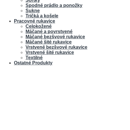
Šortky
Spodné prádlo a ponožky
Sukne
Tričká a košele
Pracovné rukavice
Celokožené
Máčané a povrstvené
Máčané bezšvové rukavice
Máčané šité rukavice
Vrstvené bezšvové rukavice
Vrstvené šité rukavice
Textilné
Ostatné Produkty