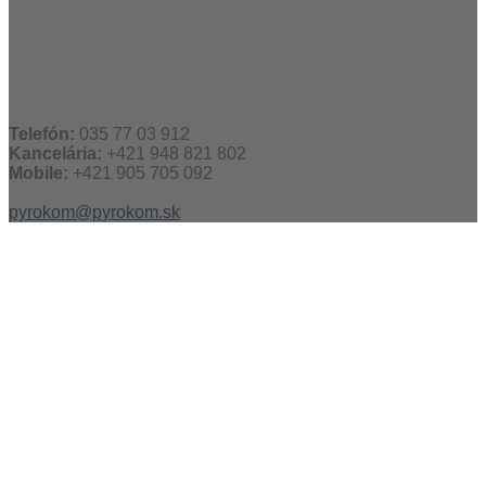
Telefón:
035 77 03 912
Kancelária:
+421 948 821 802
Mobile:
+421 905 705 092
pyrokom@pyrokom.sk