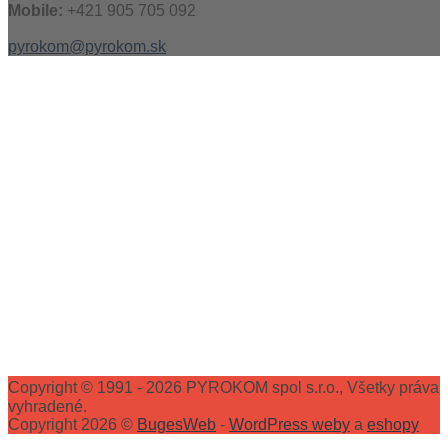
Mobile:
+421 905 705 092
pyrokom@pyrokom.sk
Copyright © 1991 - 2026 PYROKOM spol s.r.o., Všetky práva
vyhradené.
Copyright 2026 ©
BugesWeb
-
WordPress weby
a
eshopy