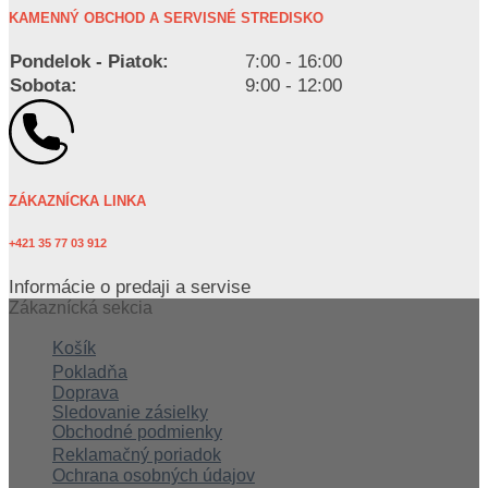
KAMENNÝ OBCHOD A SERVISNÉ STREDISKO
Pondelok - Piatok:
7:00 - 16:00
Sobota:
9:00 - 12:00
ZÁKAZNÍCKA LINKA
+421 35 77 03 912
Informácie o predaji a servise
Zákaznícká sekcia
Košík
Pokladňa
Doprava
Sledovanie zásielky
Obchodné podmienky
Reklamačný poriadok
Ochrana osobných údajov