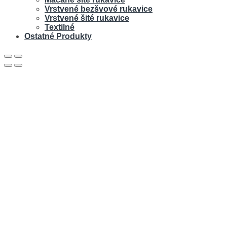
Vrstvené bezšvové rukavice
Vrstvené šité rukavice
Textilné
Ostatné Produkty