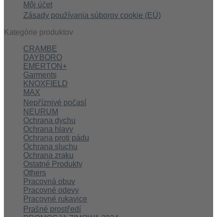
Môj účet
Zásady používania súborov cookie (EÚ)
Kategórie produktov
CRAMBE
DAYBORO
EMERTON+
Garments
KNOXFIELD
MAX
Nepříznivé počasí
NEURUM
Ochrana dychu
Ochrana hlavy
Ochrana proti pádu
Ochrana sluchu
Ochrana zraku
Ostatné Produkty
Others
Pracovná obuv
Pracovné odevy
Pracovné rukavice
Prašné prostředí