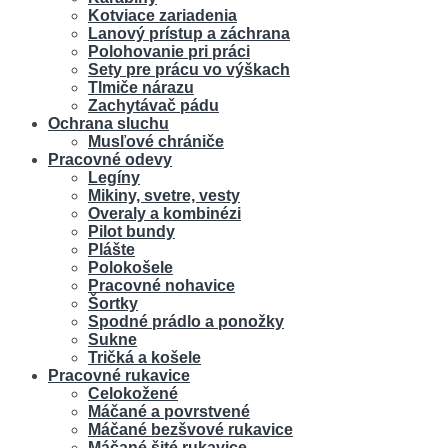
Kotviace zariadenia
Lanový prístup a záchrana
Polohovanie pri práci
Sety pre prácu vo výškach
Tlmiče nárazu
Zachytávač pádu
Ochrana sluchu
Musľové chrániče
Pracovné odevy
Legíny
Mikiny, svetre, vesty
Overaly a kombinézi
Pilot bundy
Plášte
Polokošele
Pracovné nohavice
Šortky
Spodné prádlo a ponožky
Sukne
Tričká a košele
Pracovné rukavice
Celokožené
Máčané a povrstvené
Máčané bezšvové rukavice
Máčané šité rukavice