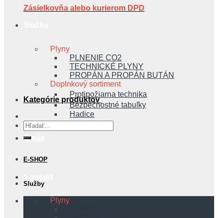
Zásielkovňa alebo kurierom DPD
Služby
Plyny
PLNENIE CO2
TECHNICKÉ PLYNY
PROPÁN A PROPÁN BUTÁN
Doplnkový sortiment
Protipožiarna technika
Kategórie produktov
Bezpečnostné tabuľky
Hadice
Hľadať:
O nás
E-SHOP
Kontakt
Služby
Plyny
PLNENIE CO2
TECHNICKÉ PLYNY