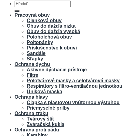
Hľadať:
Pracovná obuv
Členková obuv
Obuv do dažďa nízka
Obuv do dažďa vysoká
Poloholeňová obuv
Poltopánky
Príslušenstvo k obuvi
Sandále
Šľapky
Ochrana dychu
Aktivne dýchacie prístroje
Filtre
Polotvárové masky a celotvárové masky
Respirátory s filtro-ventilačnou jednotkou
Úniková maska
Ochrana hlavy
Čiapka s plastovou vnútornou výstuhou
Priemyselné prilby
Ochrana zraku
Tvárový štít
Zváračská kukla
Ochrana proti pádu
Karabíny