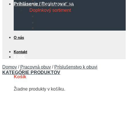
Prihlásenie / Registrovať sa
PROPÁN A PROPÁN BUTÁN
Doplnkový sortiment
Protipožiarna technika
Bezpečnostné tabuľky
Hadice
O nás
Kontakt
0,00
€
Domov
/
Pracovná obuv
/
Príslušenstvo k obuvi
KATEGÓRIE PRODUKTOV
Košík
Žiadne produkty v košíku.