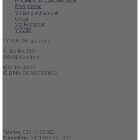
PROMOCJA ZIMOWA 2024
Prvá pomoc
Snížené viditelnosti
Uncat
VM Footwear
YOWIE
PYROKOM spol. s r.o.
Á. Jedlika 4854
945 01 Komárno
IČO:
18048455
IČ DPH:
SK2020398633
Telefón:
035 77 03 912
Kancelária:
+421 948 821 802