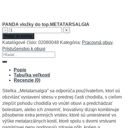
PANDA vložky do top.METATARSALGIA
množstvo
PANDA
Pridať do košíka
vložky
Katalógové číslo:
02080048
Kategória:
Pracovná obuv
,
do
Príslušenstvo k obuvi
top.METATARSALGIA
Hľadať:
Popis
Tabuľka veľkostí
Recenzie (0)
Stielka ,,Metatarsalgia” sa odporúča používateľom, ktorí sú
obzvlásť vystavení stresu v prednej časti chodidla, s cieľom
zlepšiť pohodu chodidla vo vnútri obuvi a predchádzať
bolestiam, alebo ich zmierniť. Inovatívny dizajn kombinuje
pôsobenie extra jemných vrstiev, ktoré sú umiestnené vo
výške metatarzálnych kostí, ktoré spolu s dvomi vrstvami
pamäťovej peny podporujú zdravie nôh, kolien a