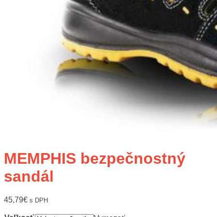
MEMPHIS bezpečnostný
sandál
45,79
€
s DPH