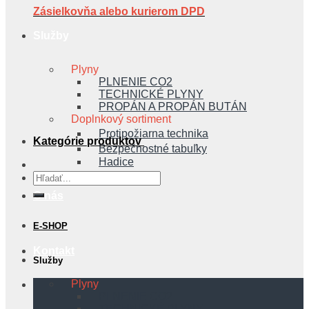
Zásielkovňa alebo kurierom DPD
Služby
Plyny
PLNENIE CO2
TECHNICKÉ PLYNY
PROPÁN A PROPÁN BUTÁN
Doplnkový sortiment
Protipožiarna technika
Kategórie produktov
Bezpečnostné tabuľky
Hadice
Hľadať:
O nás
E-SHOP
Kontakt
Služby
Plyny
PLNENIE CO2
TECHNICKÉ PLYNY