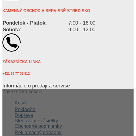
KAMENNÝ OBCHOD A SERVISNÉ STREDISKO
Pondelok - Piatok:
7:00 - 16:00
Sobota:
9:00 - 12:00
ZÁKAZNÍCKA LINKA
+421 35 77 03 912
Informácie o predaji a servise
Zákaznícká sekcia
Košík
Pokladňa
Doprava
Sledovanie zásielky
Obchodné podmienky
Reklamačný poriadok