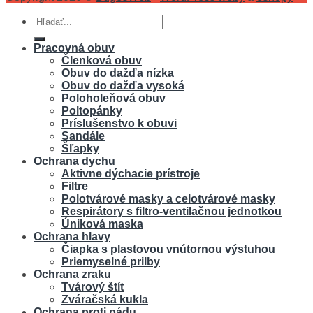
Hľadať:
Pracovná obuv
Členková obuv
Obuv do dažďa nízka
Obuv do dažďa vysoká
Poloholeňová obuv
Poltopánky
Príslušenstvo k obuvi
Sandále
Šľapky
Ochrana dychu
Aktivne dýchacie prístroje
Filtre
Polotvárové masky a celotvárové masky
Respirátory s filtro-ventilačnou jednotkou
Úniková maska
Ochrana hlavy
Čiapka s plastovou vnútornou výstuhou
Priemyselné prilby
Ochrana zraku
Tvárový štít
Zváračská kukla
Ochrana proti pádu