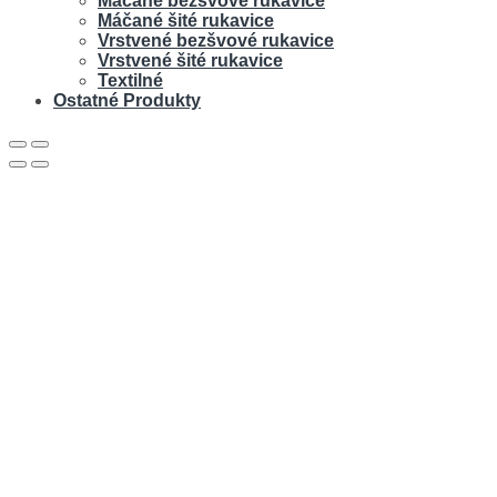
Máčané bezšvové rukavice
Máčané šité rukavice
Vrstvené bezšvové rukavice
Vrstvené šité rukavice
Textilné
Ostatné Produkty