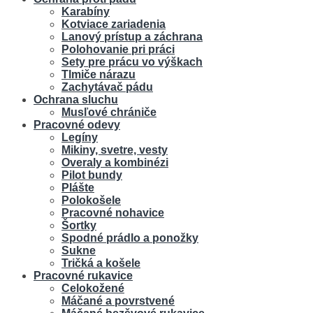
Karabíny
Kotviace zariadenia
Lanový prístup a záchrana
Polohovanie pri práci
Sety pre prácu vo výškach
Tlmiče nárazu
Zachytávač pádu
Ochrana sluchu
Musľové chrániče
Pracovné odevy
Legíny
Mikiny, svetre, vesty
Overaly a kombinézi
Pilot bundy
Plášte
Polokošele
Pracovné nohavice
Šortky
Spodné prádlo a ponožky
Sukne
Tričká a košele
Pracovné rukavice
Celokožené
Máčané a povrstvené