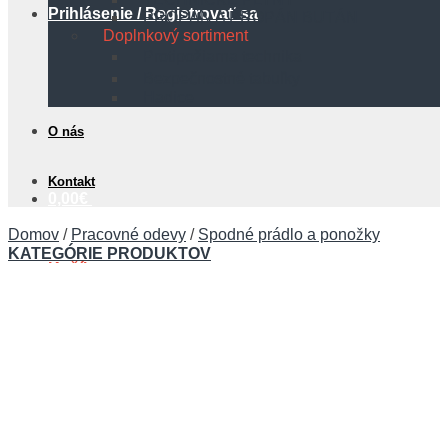
Prihlásenie / Registrovať sa
PROPÁN A PROPÁN BUTÁN
Doplnkový sortiment
Protipožiarna technika
Bezpečnostné tabuľky
Hadice
O nás
Kontakt
0,00
€
Domov
/
Pracovné odevy
/
Spodné prádlo a ponožky
KATEGÓRIE PRODUKTOV
Košík
Žiadne produkty v košíku.