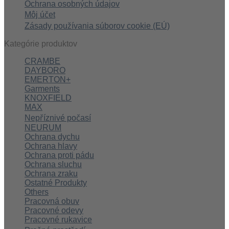
Ochrana osobných údajov
Môj účet
Zásady používania súborov cookie (EÚ)
Kategórie produktov
CRAMBE
DAYBORO
EMERTON+
Garments
KNOXFIELD
MAX
Nepříznivé počasí
NEURUM
Ochrana dychu
Ochrana hlavy
Ochrana proti pádu
Ochrana sluchu
Ochrana zraku
Ostatné Produkty
Others
Pracovná obuv
Pracovné odevy
Pracovné rukavice