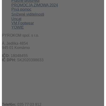
Prašné prostředí
PROMOCJA ZIMOWA 2024
Prvá pomoc
Snížené viditelnosti
Uncat
VM Footwear
YOWIE
PYROKOM spol. s r.o.
Á. Jedlika 4854
945 01 Komárno
IČO:
18048455
IČ DPH:
SK2020398633
Telefón:
035 77 03 912