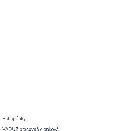
Poltopánky
VADUZ pracovná členková