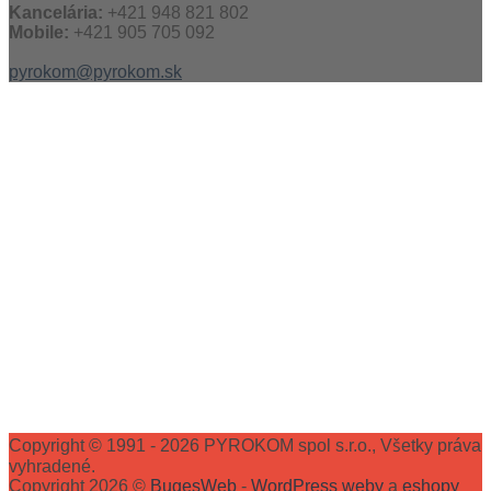
Kancelária:
+421 948 821 802
Mobile:
+421 905 705 092
pyrokom@pyrokom.sk
Copyright © 1991 - 2026 PYROKOM spol s.r.o., Všetky práva
vyhradené.
Copyright 2026 ©
BugesWeb
-
WordPress weby
a
eshopy