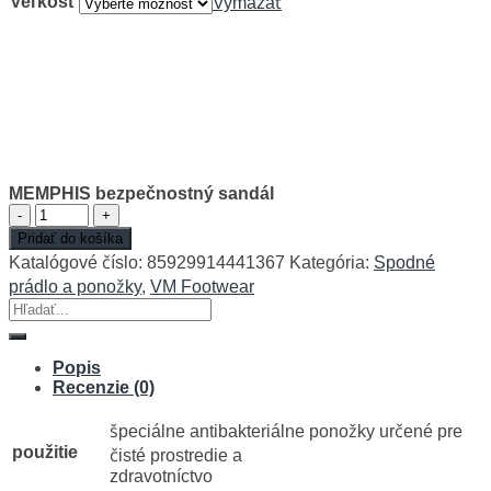
Veľkosť
Vymazať
MEMPHIS bezpečnostný sandál
množstvo
MEMPHIS
Pridať do košíka
bezpečnostný
Katalógové číslo:
85929914441367
Kategória:
Spodné
sandál
prádlo a ponožky
,
VM Footwear
Hľadať:
Popis
Recenzie (0)
špeciálne antibakteriálne ponožky určené pre
použitie
čisté prostredie a
zdravotníctvo