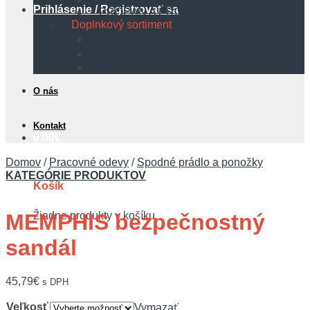
Prihlásenie / Registrovať sa
PROPÁN A PROPÁN BUTÁN
Doplnkový sortiment
Protipožiarna technika
Bezpečnostné tabuľky
Hadice
O nás
Kontakt
0,00
€
Domov
/
Pracovné odevy
/
Spodné prádlo a ponožky
KATEGÓRIE PRODUKTOV
Košík
Žiadne produkty v košíku.
MEMPHIS bezpečnostný
sandál
45,79
€
s DPH
Veľkosť
Vymazať