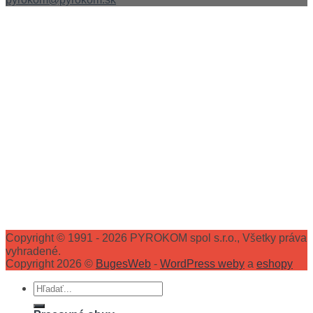
Copyright © 1991 - 2026 PYROKOM spol s.r.o., Všetky práva
vyhradené.
Copyright 2026 ©
BugesWeb
-
WordPress weby
a
eshopy
Hľadať: