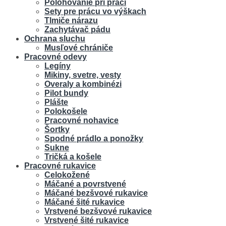
Polohovanie pri práci
Sety pre prácu vo výškach
Tlmiče nárazu
Zachytávač pádu
Ochrana sluchu
Musľové chrániče
Pracovné odevy
Legíny
Mikiny, svetre, vesty
Overaly a kombinézi
Pilot bundy
Plášte
Polokošele
Pracovné nohavice
Šortky
Spodné prádlo a ponožky
Sukne
Tričká a košele
Pracovné rukavice
Celokožené
Máčané a povrstvené
Máčané bezšvové rukavice
Máčané šité rukavice
Vrstvené bezšvové rukavice
Vrstvené šité rukavice