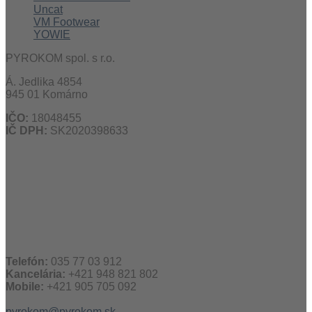
Uncat
VM Footwear
YOWIE
PYROKOM spol. s r.o.
Á. Jedlika 4854
945 01 Komárno
IČO:
18048455
IČ DPH:
SK2020398633
Telefón:
035 77 03 912
Kancelária:
+421 948 821 802
Mobile:
+421 905 705 092
pyrokom@pyrokom.sk