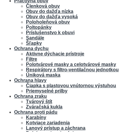
Pracovná obuv
Členková obuv
Obuv do dažďa nízka
Obuv do dažďa vysoká
Poloholeňová obuv
Poltopánky
Príslušenstvo k obuvi
Sandále
Šľapky
Ochrana dychu
Aktivne dýchacie prístroje
Filtre
Polotvárové masky a celotvárové masky
Respirátory s filtro-ventilačnou jednotkou
Úniková maska
Ochrana hlavy
Čiapka s plastovou vnútornou výstuhou
Priemyselné prilby
Ochrana zraku
Tvárový štít
Zváračská kukla
Ochrana proti pádu
Karabíny
Kotviace zariadenia
Lanový prístup a záchrana