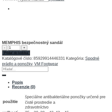
MEMPHIS bezpečnostný sandál
množstvo
MEMPHIS
Pridať do košíka
bezpečnostný
Katalógové číslo:
85929914446331
Kategória:
Spodné
sandál
prádlo a ponožky
,
VM Footwear
Hľadať:
Popis
Recenzie (0)
špeciálne antibakteriálne ponožky určené pre
použitie
čisté prostredie a
zdravotníctvo