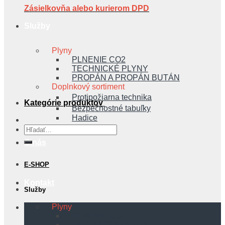
Zásielkovňa alebo kurierom DPD
Služby
Plyny
PLNENIE CO2
TECHNICKÉ PLYNY
PROPÁN A PROPÁN BUTÁN
Doplnkový sortiment
Protipožiarna technika
Kategórie produktov
Bezpečnostné tabuľky
Hadice
Hľadať:
O nás
E-SHOP
Kontakt
Služby
Plyny
PLNENIE CO2
TECHNICKÉ PLYNY