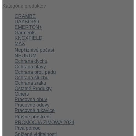
Kategórie produktov
CRAMBE
DAYBORO
EMERTON+
Garments
KNOXFIELD
MAX
Nepříznivé počasí
NEURUM
Ochrana dychu
Ochrana hlavy
Ochrana proti pádu
Ochrana sluchu
Ochrana zraku
Ostatné Produkty
Others
Pracovná obuv
Pracovné odevy
Pracovné rukavice
Prašné prostředí
PROMOCJA ZIMOWA 2024
Prvá pomoc
Snížené viditelnosti