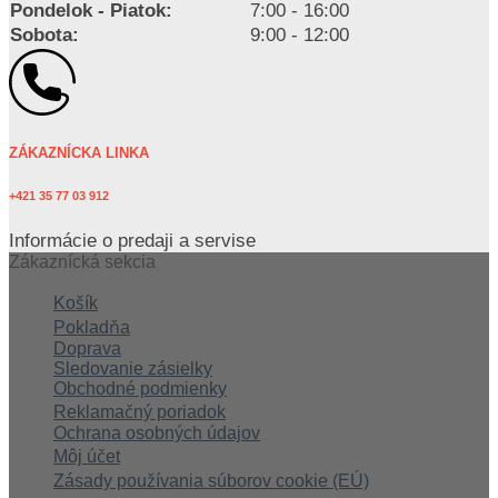
Pondelok - Piatok:
7:00 - 16:00
Sobota:
9:00 - 12:00
ZÁKAZNÍCKA LINKA
+421 35 77 03 912
Informácie o predaji a servise
Zákaznícká sekcia
Košík
Pokladňa
Doprava
Sledovanie zásielky
Obchodné podmienky
Reklamačný poriadok
Ochrana osobných údajov
Môj účet
Zásady používania súborov cookie (EÚ)