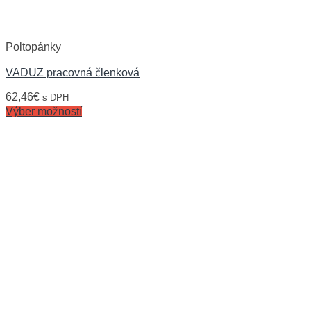
Poltopánky
VADUZ pracovná členková
62,46
€
s DPH
Výber možností