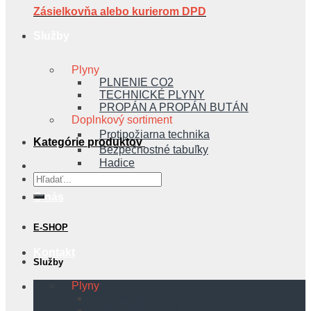
Zásielkovňa alebo kurierom DPD
Služby
Plyny
PLNENIE CO2
TECHNICKÉ PLYNY
PROPÁN A PROPÁN BUTÁN
Doplnkový sortiment
Protipožiarna technika
Kategórie produktov
Bezpečnostné tabuľky
Hadice
Hľadať:
O nás
E-SHOP
Kontakt
Služby
Plyny
PLNENIE CO2
TECHNICKÉ PLYNY