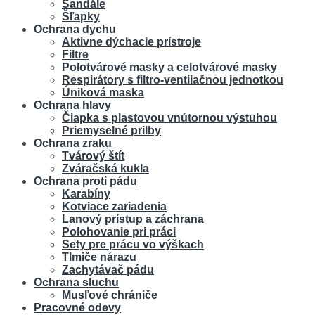
Sandále
Šľapky
Ochrana dychu
Aktivne dýchacie prístroje
Filtre
Polotvárové masky a celotvárové masky
Respirátory s filtro-ventilačnou jednotkou
Úniková maska
Ochrana hlavy
Čiapka s plastovou vnútornou výstuhou
Priemyselné prilby
Ochrana zraku
Tvárový štít
Zváračská kukla
Ochrana proti pádu
Karabíny
Kotviace zariadenia
Lanový prístup a záchrana
Polohovanie pri práci
Sety pre prácu vo výškach
Tlmiče nárazu
Zachytávač pádu
Ochrana sluchu
Musľové chrániče
Pracovné odevy