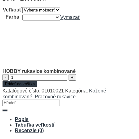
Veľkosť
Farba
Vymazať
HOBBY rukavice kombinované
množstvo
HOBBY
Pridať do košíka
rukavice
Katalógové číslo:
01010021
Kategória:
Kožené
kombinované
kombinované
,
Pracovné rukavice
Hľadať:
Popis
Tabuľka veľkostí
Recenzie (0)