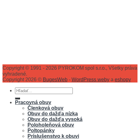
Copyright © 1991 - 2026 PYROKOM spol s.r.o., Všetky práva
vyhradené.
Copyright 2026 ©
BugesWeb
-
WordPress weby
a
eshopy
Hľadať:
Pracovná obuv
Členková obuv
Obuv do dažďa nízka
Obuv do dažďa vysoká
Poloholeňová obuv
Poltopánky
Príslušenstvo k obuvi