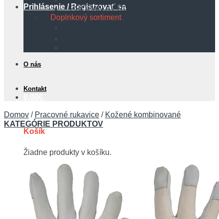
Prihlásenie / Registrovať sa
PROPÁN A PROPÁN BUTÁN
Doplnkový sortiment
Protipožiarna technika
Bezpečnostné tabuľky
Hadice
O nás
Kontakt
0,00
€
Domov
/
Pracovné rukavice
/
Kožené kombinované
KATEGÓRIE PRODUKTOV
Košík
Žiadne produkty v košíku.