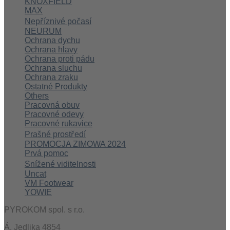
KNOXFIELD
MAX
Nepříznivé počasí
NEURUM
Ochrana dychu
Ochrana hlavy
Ochrana proti pádu
Ochrana sluchu
Ochrana zraku
Ostatné Produkty
Others
Pracovná obuv
Pracovné odevy
Pracovné rukavice
Prašné prostředí
PROMOCJA ZIMOWA 2024
Prvá pomoc
Snížené viditelnosti
Uncat
VM Footwear
YOWIE
PYROKOM spol. s r.o.
Á. Jedlika 4854