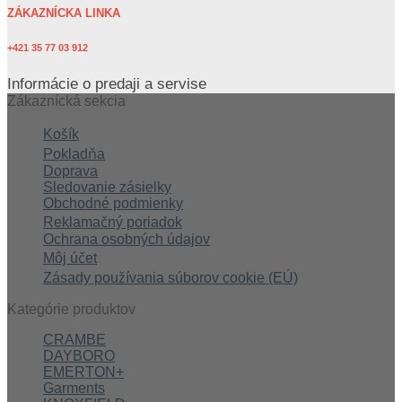
ZÁKAZNÍCKA LINKA
+421 35 77 03 912
Informácie o predaji a servise
Zákaznícká sekcia
Košík
Pokladňa
Doprava
Sledovanie zásielky
Obchodné podmienky
Reklamačný poriadok
Ochrana osobných údajov
Môj účet
Zásady používania súborov cookie (EÚ)
Kategórie produktov
CRAMBE
DAYBORO
EMERTON+
Garments