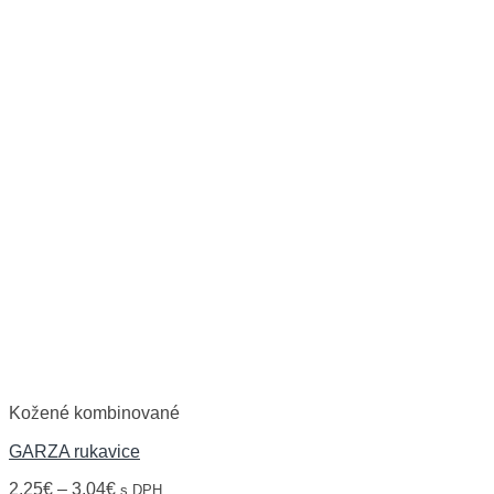
Kožené kombinované
GARZA rukavice
2,25
€
–
3,04
€
s DPH