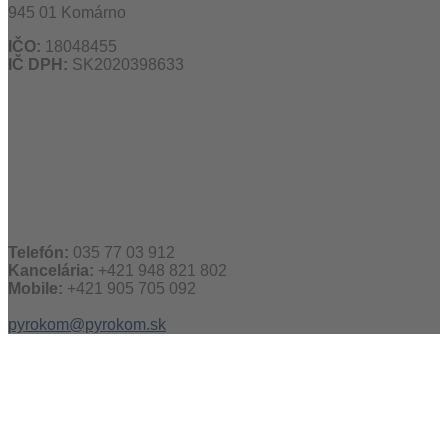
945 01 Komárno
IČO:
18048455
IČ DPH:
SK2020398633
Telefón:
035 77 03 912
Kancelária:
+421 948 821 802
Mobile:
+421 905 705 092
pyrokom@pyrokom.sk