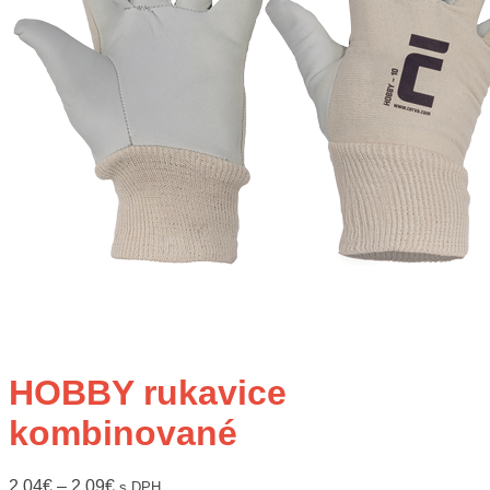
HOBBY rukavice
kombinované
2,04
€
–
2,09
€
s DPH