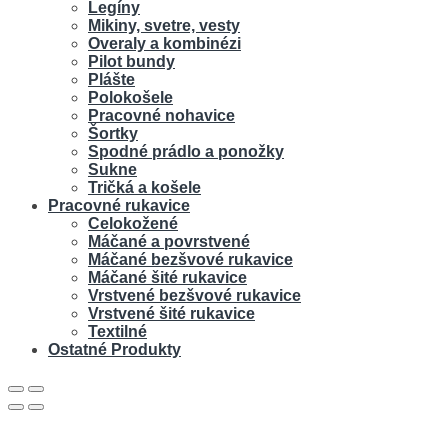
Legíny
Mikiny, svetre, vesty
Overaly a kombinézi
Pilot bundy
Plášte
Polokošele
Pracovné nohavice
Šortky
Spodné prádlo a ponožky
Sukne
Tričká a košele
Pracovné rukavice
Celokožené
Máčané a povrstvené
Máčané bezšvové rukavice
Máčané šité rukavice
Vrstvené bezšvové rukavice
Vrstvené šité rukavice
Textilné
Ostatné Produkty