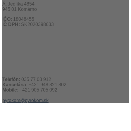
Á. Jedlika 4854
945 01 Komárno
IČO:
18048455
IČ DPH:
SK2020398633
Telefón:
035 77 03 912
Kancelária:
+421 948 821 802
Mobile:
+421 905 705 092
pyrokom@pyrokom.sk