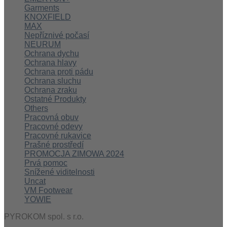
Garments
KNOXFIELD
MAX
Nepříznivé počasí
NEURUM
Ochrana dychu
Ochrana hlavy
Ochrana proti pádu
Ochrana sluchu
Ochrana zraku
Ostatné Produkty
Others
Pracovná obuv
Pracovné odevy
Pracovné rukavice
Prašné prostředí
PROMOCJA ZIMOWA 2024
Prvá pomoc
Snížené viditelnosti
Uncat
VM Footwear
YOWIE
PYROKOM spol. s r.o.