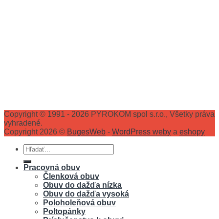
Copyright © 1991 - 2026 PYROKOM spol s.r.o., Všetky práva
vyhradené.
Copyright 2026 ©
BugesWeb
-
WordPress weby
a
eshopy
Hľadať:
Pracovná obuv
Členková obuv
Obuv do dažďa nízka
Obuv do dažďa vysoká
Poloholeňová obuv
Poltopánky