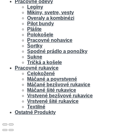
Pracovné odevy
Legíny
Mikiny, svetre, vesty
Overaly a kombinézi
Pilot bundy
Plášte
Polokošele
Pracovné nohavice
Šortky
Spodné prádlo a ponožky
Sukne
Tričká a košele
Pracovné rukavice
Celokožené
Máčané a povrstvené
Máčané bezšvové rukavice
Máčané šité rukavice
Vrstvené bezšvové rukavice
Vrstvené šité rukavice
Textilné
Ostatné Produkty