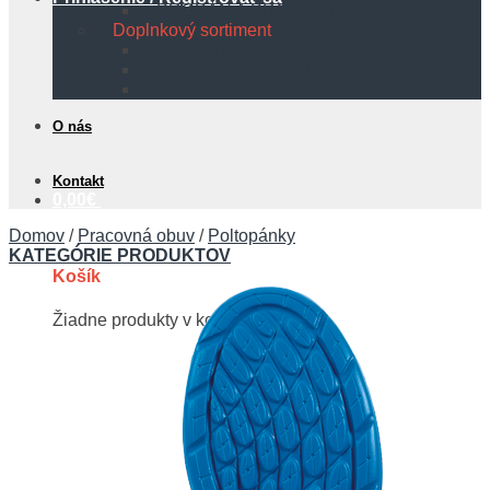
PROPÁN A PROPÁN BUTÁN
Doplnkový sortiment
Protipožiarna technika
Bezpečnostné tabuľky
Hadice
O nás
Kontakt
0,00
€
Domov
/
Pracovná obuv
/
Poltopánky
KATEGÓRIE PRODUKTOV
Košík
Žiadne produkty v košíku.