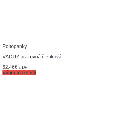
Poltopánky
VADUZ pracovná členková
62,46
€
s DPH
Výber možností