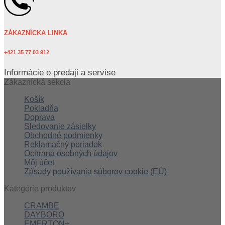
ZÁKAZNÍCKA LINKA
+421 35 77 03 912
Informácie o predaji a servise
Zákaznícká sekcia
Košík
Pokladňa
Doprava
Sledovanie zásielky
Obchodné podmienky
Reklamačný poriadok
Ochrana osobných údajov
Môj účet
Zásady používania súborov cookie (EÚ)
Kategórie produktov
CRAMBE
DAYBORO
EMERTON+