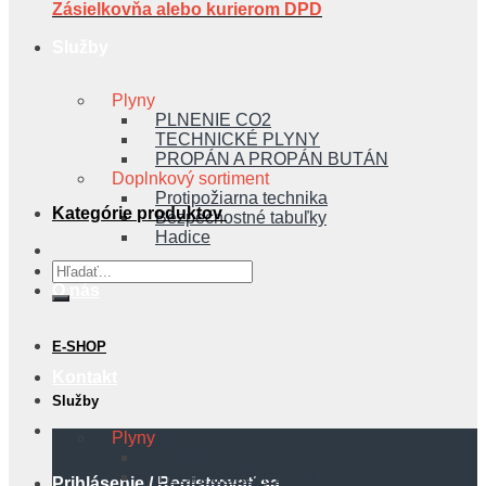
Zásielkovňa alebo kurierom DPD
Služby
Plyny
PLNENIE CO2
TECHNICKÉ PLYNY
PROPÁN A PROPÁN BUTÁN
Doplnkový sortiment
Protipožiarna technika
Kategórie produktov
Bezpečnostné tabuľky
Hadice
Hľadať:
O nás
E-SHOP
Kontakt
Služby
Plyny
PLNENIE CO2
TECHNICKÉ PLYNY
Prihlásenie / Registrovať sa