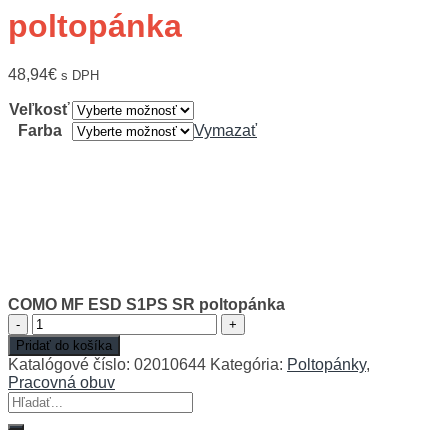
poltopánka
48,94
€
s DPH
Veľkosť
Farba
Vymazať
COMO MF ESD S1PS SR poltopánka
množstvo
COMO
Pridať do košíka
MF
Katalógové číslo:
02010644
Kategória:
Poltopánky
,
ESD
Pracovná obuv
S1PS
Hľadať:
SR
poltopánka