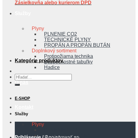
Zásielkovňa alebo kurierom DPD
Služby
Plyny
PLNENIE CO2
TECHNICKÉ PLYNY
PROPÁN A PROPÁN BUTÁN
Doplnkový sortiment
Protipožiarna technika
Kategórie produktov
Bezpečnostné tabuľky
Hadice
Hľadať:
O nás
E-SHOP
Kontakt
Služby
Plyny
PLNENIE CO2
TECHNICKÉ PLYNY
Prihlásenie / Registrovať sa