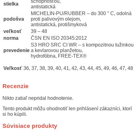
schopnosťou,
stielka
antistatická
MICHELIN-PU/RUBBER – do 300 ° C, odolná
podošva
proti palivovým olejom,
antistatická, protišmyková
veľkosť
39 – 48
norma
ČSN EN ISO 20345:2012
S3 HRO SRC CI WR – s kompozitnou tužinkou
prevedenie
a kevlarovou planžetou,
hydrofóbna, FREE-TEX®
Veľkosť
36, 37, 38, 39, 40, 41, 42, 43, 44, 45, 49, 46, 47, 48
Recenzie
Nikto zatiaľ nepridal hodnotenie.
Tento produkt môžu ohodnotiť len prihlásení zákazníci, ktorí
si ho kúpili.
Súvisiace produkty