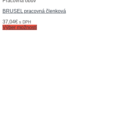
Pracovná obuv
BRUSEL pracovná členková
37,04
€
s DPH
Výber možností