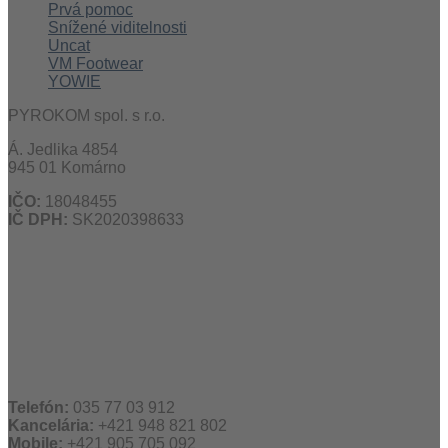
Prvá pomoc
Snížené viditelnosti
Uncat
VM Footwear
YOWIE
PYROKOM spol. s r.o.
Á. Jedlika 4854
945 01 Komárno
IČO:
18048455
IČ DPH:
SK2020398633
Telefón:
035 77 03 912
Kancelária:
+421 948 821 802
Mobile:
+421 905 705 092