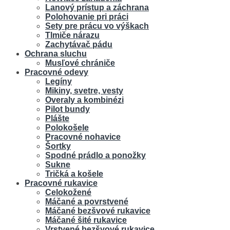
Lanový prístup a záchrana
Polohovanie pri práci
Sety pre prácu vo výškach
Tlmiče nárazu
Zachytávač pádu
Ochrana sluchu
Musľové chrániče
Pracovné odevy
Legíny
Mikiny, svetre, vesty
Overaly a kombinézi
Pilot bundy
Plášte
Polokošele
Pracovné nohavice
Šortky
Spodné prádlo a ponožky
Sukne
Tričká a košele
Pracovné rukavice
Celokožené
Máčané a povrstvené
Máčané bezšvové rukavice
Máčané šité rukavice
Vrstvené bezšvové rukavice