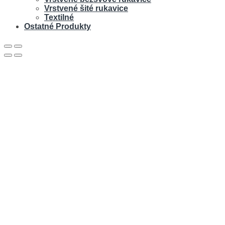
Vrstvené šité rukavice
Textilné
Ostatné Produkty