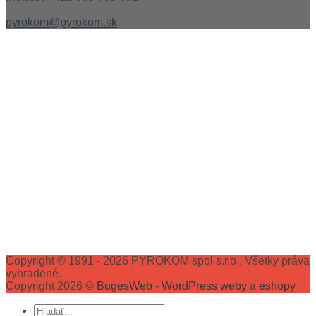
pyrokom@pyrokom.sk
Copyright © 1991 - 2026 PYROKOM spol s.r.o., Všetky práva
vyhradené.
Copyright 2026 ©
BugesWeb
-
WordPress weby
a
eshopy
Hľadať: