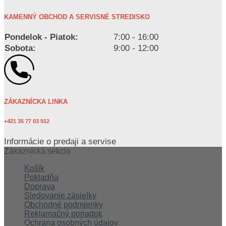
KAMENNÝ OBCHOD A SERVISNÉ STREDISKO
Pondelok - Piatok:
7:00 - 16:00
Sobota:
9:00 - 12:00
ZÁKAZNÍCKA LINKA
+421 35 77 03 912
Informácie o predaji a servise
Zákaznícká sekcia
Košík
Pokladňa
Doprava
Sledovanie zásielky
Obchodné podmienky
Reklamačný poriadok
Ochrana osobných údajov