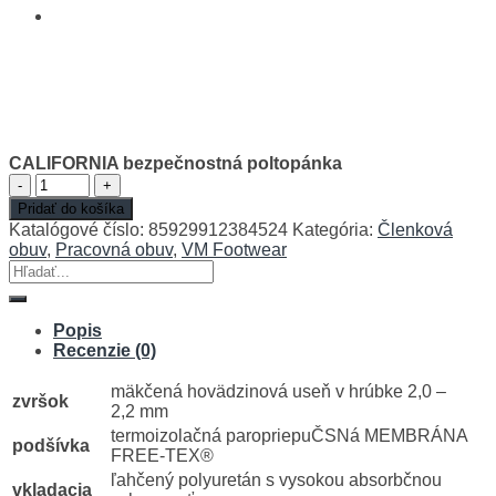
CALIFORNIA bezpečnostná poltopánka
množstvo
CALIFORNIA
Pridať do košíka
bezpečnostná
Katalógové číslo:
85929912384524
Kategória:
Členková
poltopánka
obuv
,
Pracovná obuv
,
VM Footwear
Hľadať:
Popis
Recenzie (0)
mäkčená hovädzinová useň v hrúbke 2,0 –
zvršok
2,2 mm
termoizolačná paropriepuČSNá MEMBRÁNA
podšívka
FREE-TEX®
ľahčený polyuretán s vysokou absorbčnou
vkladacia