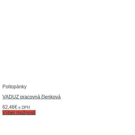
Poltopánky
VADUZ pracovná členková
62,46
€
s DPH
Výber možností