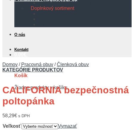
PROPÁN A PROPÁN BUTÁN
Doplnkový sortiment
Protipožiarna technika
Bezpečnostné tabuľky
Hadice
O nás
Kontakt
0,00
€
Domov
/
Pracovná obuv
/
Členková obuv
KATEGÓRIE PRODUKTOV
Košík
CALIFORNIA bezpečnostná
Žiadne produkty v košíku.
poltopánka
58,29
€
s DPH
Veľkosť
Vymazať