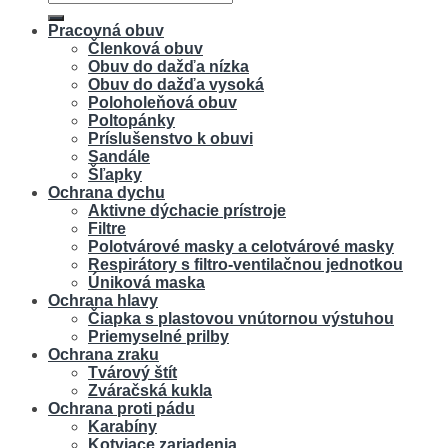
Pracovná obuv
Členková obuv
Obuv do dažďa nízka
Obuv do dažďa vysoká
Poloholeňová obuv
Poltopánky
Príslušenstvo k obuvi
Sandále
Šľapky
Ochrana dychu
Aktivne dýchacie prístroje
Filtre
Polotvárové masky a celotvárové masky
Respirátory s filtro-ventilačnou jednotkou
Úniková maska
Ochrana hlavy
Čiapka s plastovou vnútornou výstuhou
Priemyselné prilby
Ochrana zraku
Tvárový štít
Zváračská kukla
Ochrana proti pádu
Karabíny
Kotviace zariadenia