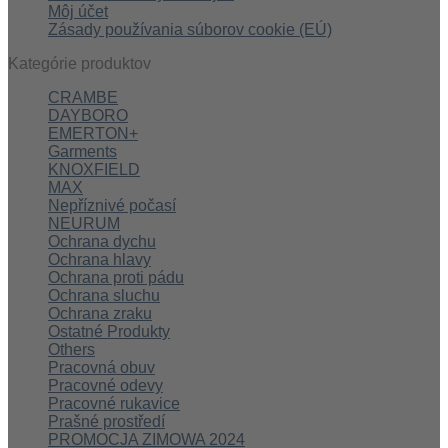
Môj účet
Zásady používania súborov cookie (EÚ)
Kategórie produktov
CRAMBE
DAYBORO
EMERTON+
Garments
KNOXFIELD
MAX
Nepříznivé počasí
NEURUM
Ochrana dychu
Ochrana hlavy
Ochrana proti pádu
Ochrana sluchu
Ochrana zraku
Ostatné Produkty
Others
Pracovná obuv
Pracovné odevy
Pracovné rukavice
Prašné prostředí
PROMOCJA ZIMOWA 2024