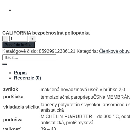
CALIFORNIA bezpečnostná poltopánka
množstvo
CALIFORNIA
Pridať do košíka
bezpečnostná
Katalógové číslo:
85929912386121
Kategória:
Členková obuv
poltopánka
Hľadať:
Popis
Recenzie (0)
zvršok
mäkčená hovädzinová useň v hrúbke 2,0 –
podšívka
termoizolačná paropriepuČSNá MEMBR
ľahčený polyuretán s vysokou absorbčnou 
vkladacia stielka
antistatická
MICHELIN-PU/RUBBER – do 300 ° C, odolná
podošva
antistatická, protišmyková
veľkosť
39 – 48