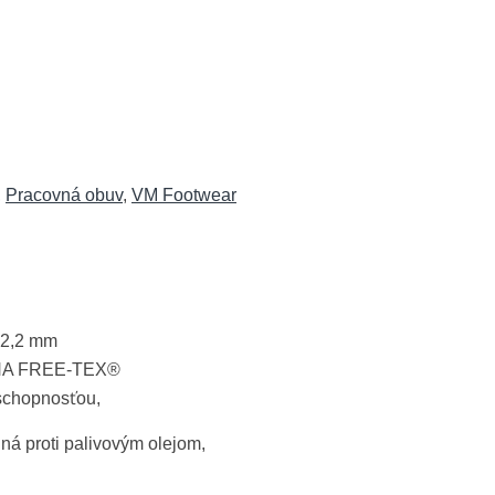
,
Pracovná obuv
,
VM Footwear
 2,2 mm
ÁNA FREE-TEX®
schopnosťou,
 proti palivovým olejom,