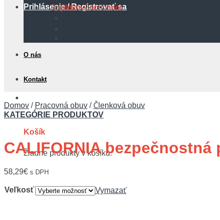
Prihlásenie / Registrovať sa
Doplnkový sortiment
Protipožiarna technika
Bezpečnostné tabuľky
Hadice
O nás
Kontakt
0,00
€
Domov
/
Pracovná obuv
/
Členková obuv
KATEGÓRIE PRODUKTOV
Košík
CALIFORNIA bezpečnostná 
Žiadne produkty v košíku.
58,29
€
s DPH
Veľkosť
Vymazať