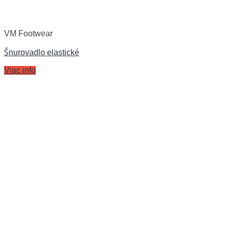
VM Footwear
Šnurovadlo elastické
Viac info