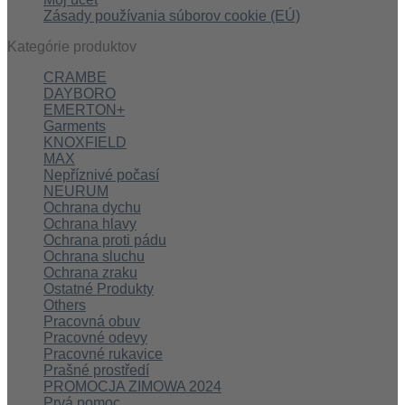
Zásady používania súborov cookie (EÚ)
Kategórie produktov
CRAMBE
DAYBORO
EMERTON+
Garments
KNOXFIELD
MAX
Nepříznivé počasí
NEURUM
Ochrana dychu
Ochrana hlavy
Ochrana proti pádu
Ochrana sluchu
Ochrana zraku
Ostatné Produkty
Others
Pracovná obuv
Pracovné odevy
Pracovné rukavice
Prašné prostředí
PROMOCJA ZIMOWA 2024
Prvá pomoc