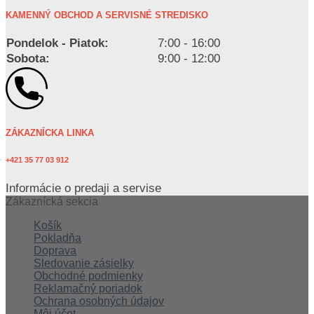
KAMENNÝ OBCHOD A SERVISNÉ STREDISKO
Pondelok - Piatok:
7:00 - 16:00
Sobota:
9:00 - 12:00
ZÁKAZNÍCKA LINKA
+421 35 77 03 912
Informácie o predaji a servise
Zákaznícká sekcia
Košík
Pokladňa
Doprava
Sledovanie zásielky
Obchodné podmienky
Reklamačný poriadok
Ochrana osobných údajov
Môj účet