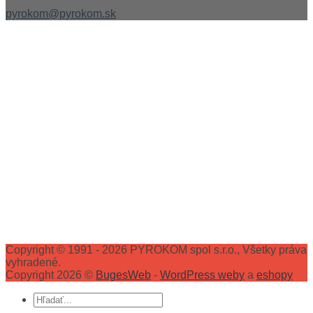
pyrokom@pyrokom.sk
Copyright © 1991 - 2026 PYROKOM spol s.r.o., Všetky práva
vyhradené.
Copyright 2026 ©
BugesWeb
-
WordPress weby
a
eshopy
Hľadať: