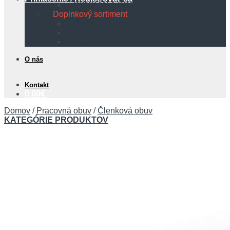
PROPÁN A PROPÁN BUTÁN
Doplnkový sortiment
Protipožiarna technika
Bezpečnostné tabuľky
Hadice
O nás
Kontakt
0,00
€
Domov
/
Pracovná obuv
/
Členková obuv
KATEGÓRIE PRODUKTOV
Košík
Žiadne produkty v košíku.