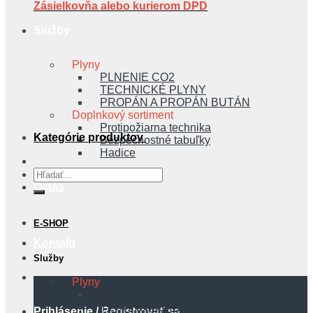
Zásielkovňa alebo kurierom DPD
Služby
Plyny
PLNENIE CO2
TECHNICKÉ PLYNY
PROPÁN A PROPÁN BUTÁN
Doplnkový sortiment
Protipožiarna technika
Kategórie produktov
Bezpečnostné tabuľky
Hadice
Hľadať:
O nás
E-SHOP
Kontakt
Služby
Plyny
PLNENIE CO2
TECHNICKÉ PLYNY
Prihlásenie / Registrovať sa