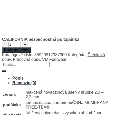
CALIFORNIA bezpečnostná poltopánka
množstvo
CALIFORNIA
Pridať do košíka
bezpečnostná
Katalógové číslo:
85929912387300
Kategória:
Členková
poltopánka
obuv
,
Pracovná obuv
,
VM Footwear
Hľadať:
Popis
Recenzie (0)
mäkčená hovädzinová useň v hrúbke 2,0 –
zvršok
2,2 mm
termoizolačná paropriepuČSNá MEMBRÁNA
podšívka
FREE-TEX®
ľahčený polyuretán s vysokou absorbčnou