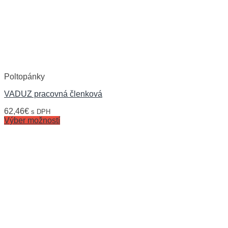
Poltopánky
VADUZ pracovná členková
62,46
€
s DPH
Výber možností