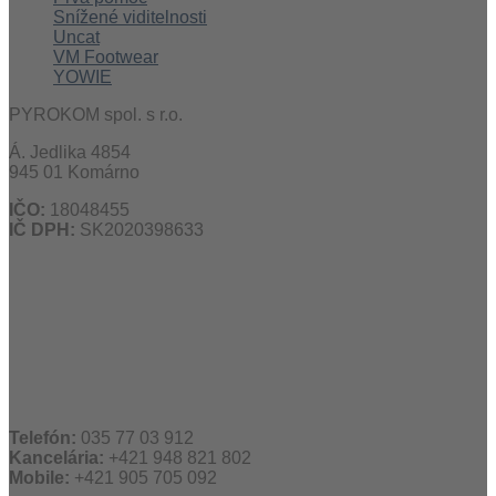
Snížené viditelnosti
Uncat
VM Footwear
YOWIE
PYROKOM spol. s r.o.
Á. Jedlika 4854
945 01 Komárno
IČO:
18048455
IČ DPH:
SK2020398633
Telefón:
035 77 03 912
Kancelária:
+421 948 821 802
Mobile:
+421 905 705 092