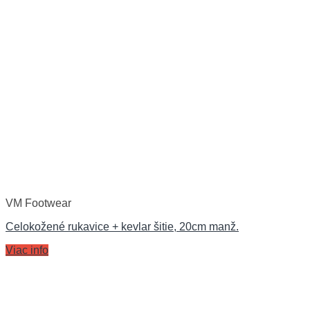
VM Footwear
Celokožené rukavice + kevlar šitie, 20cm manž.
Viac info