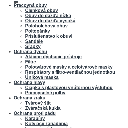
Pracovná obuv
Členková obuv
Obuv do dažďa nízka
Obuv do dažďa vysoká
Poloholeňová obuv
Poltopánky
Príslušenstvo k obuvi
Sandále
Šľapky
Ochrana dychu
Aktivne dýchacie prístroje
Filtre
Polotvárové masky a celotvárové masky
Respirátory s filtro-ventilačnou jednotkou
Úniková maska
Ochrana hlavy
Čiapka s plastovou vnútornou výstuhou
Priemyselné prilby
Ochrana zraku
Tvárový štít
Zváračská kukla
Ochrana proti pádu
Karabíny
Kotviace zariadenia