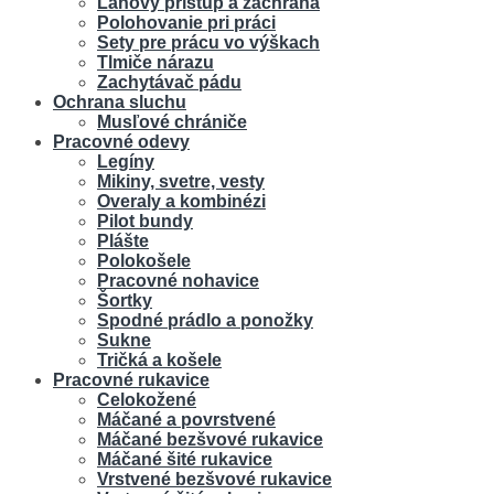
Lanový prístup a záchrana
Polohovanie pri práci
Sety pre prácu vo výškach
Tlmiče nárazu
Zachytávač pádu
Ochrana sluchu
Musľové chrániče
Pracovné odevy
Legíny
Mikiny, svetre, vesty
Overaly a kombinézi
Pilot bundy
Plášte
Polokošele
Pracovné nohavice
Šortky
Spodné prádlo a ponožky
Sukne
Tričká a košele
Pracovné rukavice
Celokožené
Máčané a povrstvené
Máčané bezšvové rukavice
Máčané šité rukavice
Vrstvené bezšvové rukavice