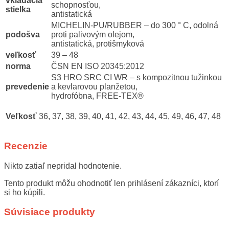
vkladacia
schopnosťou,
stielka
antistatická
MICHELIN-PU/RUBBER – do 300 ° C, odolná
podošva
proti palivovým olejom,
antistatická, protišmyková
veľkosť
39 – 48
norma
ČSN EN ISO 20345:2012
S3 HRO SRC CI WR – s kompozitnou tužinkou
prevedenie
a kevlarovou planžetou,
hydrofóbna, FREE-TEX®
Veľkosť
36, 37, 38, 39, 40, 41, 42, 43, 44, 45, 49, 46, 47, 48
Recenzie
Nikto zatiaľ nepridal hodnotenie.
Tento produkt môžu ohodnotiť len prihlásení zákazníci, ktorí
si ho kúpili.
Súvisiace produkty