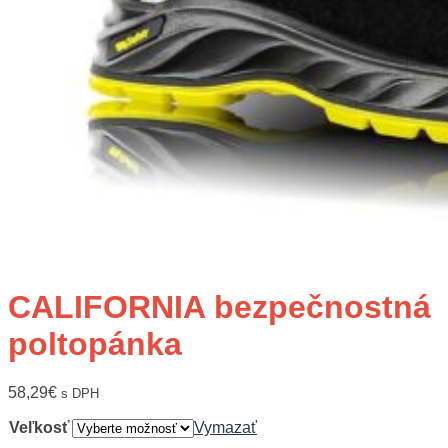
CALIFORNIA bezpečnostná
poltopánka
58,29
€
s DPH
Veľkosť
Vymazať