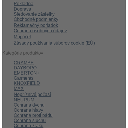
Pokladňa
Doprava
Sledovanie zásielky
Obchodné podmienky
Reklamačný poriadok
Ochrana osobných údajov
Môj účet
Zásady používania súborov cookie (EÚ)
Kategórie produktov
CRAMBE
DAYBORO
EMERTON+
Garments
KNOXFIELD
MAX
Nepříznivé počasí
NEURUM
Ochrana dychu
Ochrana hlavy
Ochrana proti pádu
Ochrana sluchu
Ochrana zraku