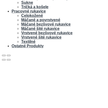
Sukne
Tričká a košele
Pracovné rukavice
Celokožené
Máčané a povrstvené
Máčané bezšvové rukavice
Máčané šité rukavice
Vrstvené bezšvové rukavice
Vrstvené šité rukavice
Textilné
Ostatné Produkty