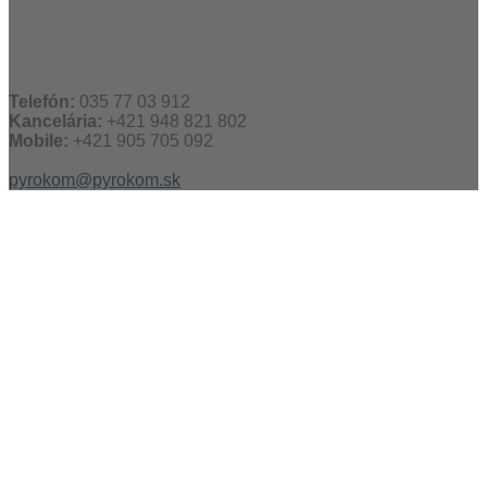
Telefón:
035 77 03 912
Kancelária:
+421 948 821 802
Mobile:
+421 905 705 092
pyrokom@pyrokom.sk