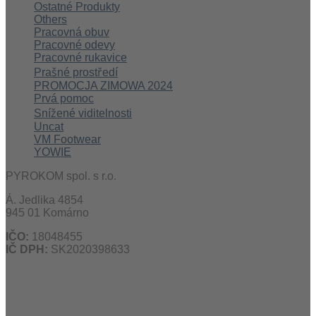
Ostatné Produkty
Others
Pracovná obuv
Pracovné odevy
Pracovné rukavice
Prašné prostředí
PROMOCJA ZIMOWA 2024
Prvá pomoc
Snížené viditelnosti
Uncat
VM Footwear
YOWIE
PYROKOM spol. s r.o.
Á. Jedlika 4854
945 01 Komárno
IČO:
18048455
IČ DPH:
SK2020398633