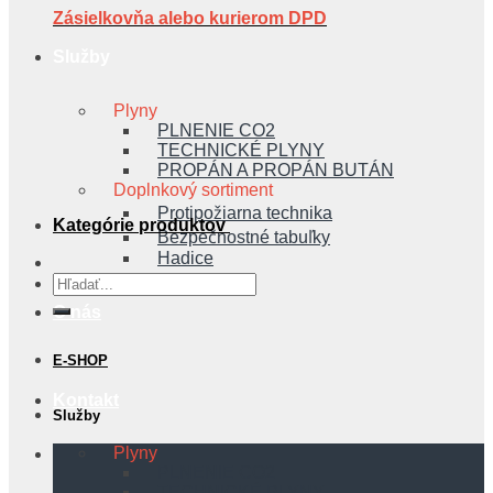
Zásielkovňa alebo kurierom DPD
Služby
Plyny
PLNENIE CO2
TECHNICKÉ PLYNY
PROPÁN A PROPÁN BUTÁN
Doplnkový sortiment
Protipožiarna technika
Kategórie produktov
Bezpečnostné tabuľky
Hadice
Hľadať:
O nás
E-SHOP
Kontakt
Služby
Plyny
PLNENIE CO2
TECHNICKÉ PLYNY