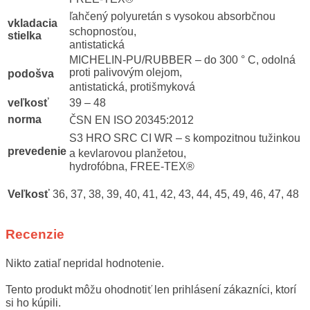
ľahčený polyuretán s vysokou absorbčnou
vkladacia
schopnosťou,
stielka
antistatická
MICHELIN-PU/RUBBER – do 300 ° C, odolná
proti palivovým olejom,
podošva
antistatická, protišmyková
veľkosť
39 – 48
norma
ČSN EN ISO 20345:2012
S3 HRO SRC CI WR – s kompozitnou tužinkou
prevedenie
a kevlarovou planžetou,
hydrofóbna, FREE-TEX®
Veľkosť
36, 37, 38, 39, 40, 41, 42, 43, 44, 45, 49, 46, 47, 48
Recenzie
Nikto zatiaľ nepridal hodnotenie.
Tento produkt môžu ohodnotiť len prihlásení zákazníci, ktorí
si ho kúpili.