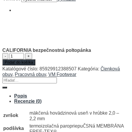
CALIFORNIA bezpečnostná poltopánka
množstvo
CALIFORNIA
Pridať do košíka
bezpečnostná
Katalógové číslo:
85929912388507
Kategória:
Členková
poltopánka
obuv
,
Pracovná obuv
,
VM Footwear
Hľadať:
Popis
Recenzie (0)
mäkčená hovädzinová useň v hrúbke 2,0 –
zvršok
2,2 mm
termoizolačná paropriepuČSNá MEMBRÁNA
podšívka
FREE-TEX®