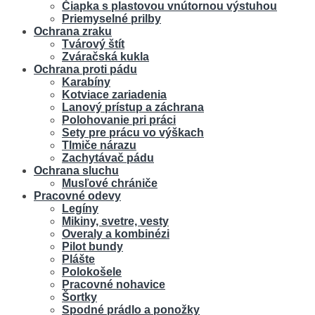
Čiapka s plastovou vnútornou výstuhou
Priemyselné prilby
Ochrana zraku
Tvárový štít
Zváračská kukla
Ochrana proti pádu
Karabíny
Kotviace zariadenia
Lanový prístup a záchrana
Polohovanie pri práci
Sety pre prácu vo výškach
Tlmiče nárazu
Zachytávač pádu
Ochrana sluchu
Musľové chrániče
Pracovné odevy
Legíny
Mikiny, svetre, vesty
Overaly a kombinézi
Pilot bundy
Plášte
Polokošele
Pracovné nohavice
Šortky
Spodné prádlo a ponožky