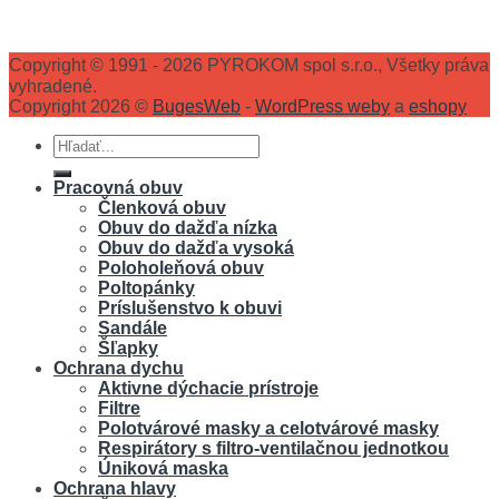
Copyright © 1991 - 2026 PYROKOM spol s.r.o., Všetky práva
vyhradené.
Copyright 2026 ©
BugesWeb
-
WordPress weby
a
eshopy
Hľadať:
Pracovná obuv
Členková obuv
Obuv do dažďa nízka
Obuv do dažďa vysoká
Poloholeňová obuv
Poltopánky
Príslušenstvo k obuvi
Sandále
Šľapky
Ochrana dychu
Aktivne dýchacie prístroje
Filtre
Polotvárové masky a celotvárové masky
Respirátory s filtro-ventilačnou jednotkou
Úniková maska
Ochrana hlavy