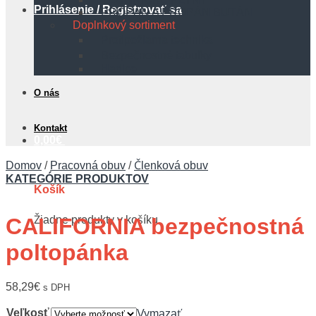
Prihlásenie / Registrovať sa
PROPÁN A PROPÁN BUTÁN
Doplnkový sortiment
Protipožiarna technika
Bezpečnostné tabuľky
Hadice
O nás
Kontakt
0,00
€
Domov
/
Pracovná obuv
/
Členková obuv
KATEGÓRIE PRODUKTOV
Košík
Žiadne produkty v košíku.
CALIFORNIA bezpečnostná
poltopánka
58,29
€
s DPH
Veľkosť
Vymazať