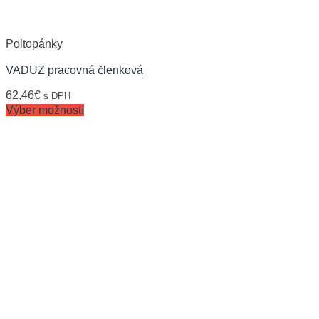
Poltopánky
VADUZ pracovná členková
62,46
€
s DPH
Výber možností