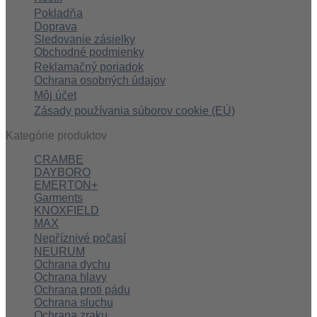
Pokladňa
Doprava
Sledovanie zásielky
Obchodné podmienky
Reklamačný poriadok
Ochrana osobných údajov
Môj účet
Zásady používania súborov cookie (EÚ)
Kategórie produktov
CRAMBE
DAYBORO
EMERTON+
Garments
KNOXFIELD
MAX
Nepříznivé počasí
NEURUM
Ochrana dychu
Ochrana hlavy
Ochrana proti pádu
Ochrana sluchu
Ochrana zraku