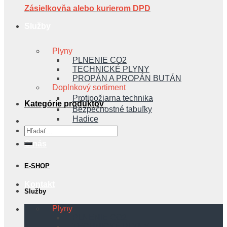
Zásielkovňa alebo kurierom DPD
Služby
Plyny
PLNENIE CO2
TECHNICKÉ PLYNY
PROPÁN A PROPÁN BUTÁN
Doplnkový sortiment
Protipožiarna technika
Kategórie produktov
Bezpečnostné tabuľky
Hadice
Hľadať:
O nás
E-SHOP
Kontakt
Služby
Plyny
PLNENIE CO2
TECHNICKÉ PLYNY