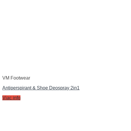
VM Footwear
Antiperspirant & Shoe Deospray 2in1
Viac info