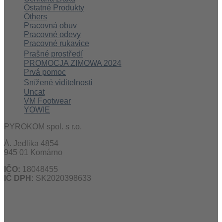
Ostatné Produkty
Others
Pracovná obuv
Pracovné odevy
Pracovné rukavice
Prašné prostředí
PROMOCJA ZIMOWA 2024
Prvá pomoc
Snížené viditelnosti
Uncat
VM Footwear
YOWIE
PYROKOM spol. s r.o.
Á. Jedlika 4854
945 01 Komárno
IČO:
18048455
IČ DPH:
SK2020398633