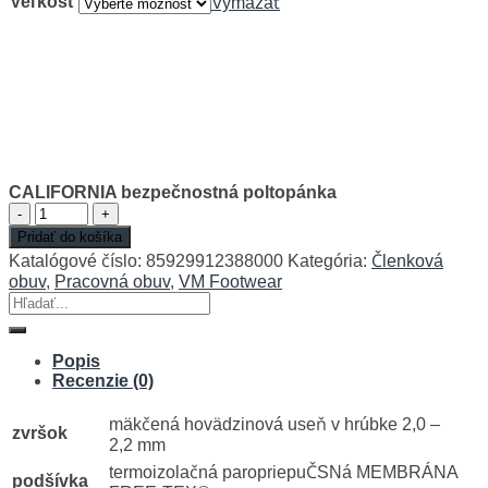
Veľkosť
Vymazať
CALIFORNIA bezpečnostná poltopánka
množstvo
CALIFORNIA
Pridať do košíka
bezpečnostná
Katalógové číslo:
85929912388000
Kategória:
Členková
poltopánka
obuv
,
Pracovná obuv
,
VM Footwear
Hľadať:
Popis
Recenzie (0)
mäkčená hovädzinová useň v hrúbke 2,0 –
zvršok
2,2 mm
termoizolačná paropriepuČSNá MEMBRÁNA
podšívka