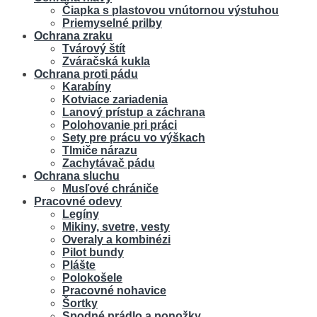
Čiapka s plastovou vnútornou výstuhou
Priemyselné prilby
Ochrana zraku
Tvárový štít
Zváračská kukla
Ochrana proti pádu
Karabíny
Kotviace zariadenia
Lanový prístup a záchrana
Polohovanie pri práci
Sety pre prácu vo výškach
Tlmiče nárazu
Zachytávač pádu
Ochrana sluchu
Musľové chrániče
Pracovné odevy
Legíny
Mikiny, svetre, vesty
Overaly a kombinézi
Pilot bundy
Plášte
Polokošele
Pracovné nohavice
Šortky
Spodné prádlo a ponožky