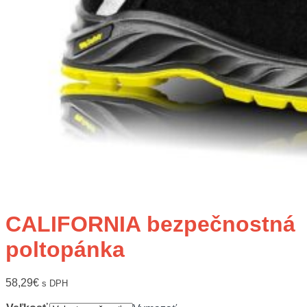
CALIFORNIA bezpečnostná
poltopánka
58,29
€
s DPH