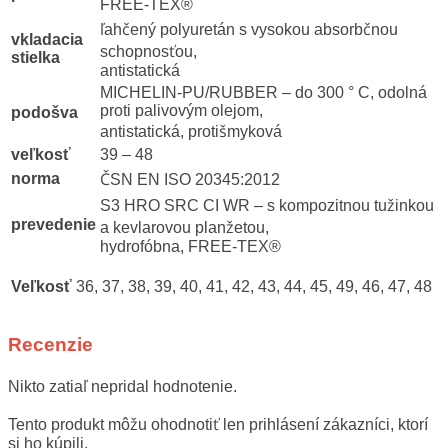
FREE-TEX®
ľahčený polyuretán s vysokou absorbčnou
vkladacia
schopnosťou,
stielka
antistatická
MICHELIN-PU/RUBBER – do 300 ° C, odolná
proti palivovým olejom,
podošva
antistatická, protišmyková
veľkosť
39 – 48
norma
ČSN EN ISO 20345:2012
S3 HRO SRC CI WR – s kompozitnou tužinkou
prevedenie
a kevlarovou planžetou,
hydrofóbna, FREE-TEX®
Veľkosť
36, 37, 38, 39, 40, 41, 42, 43, 44, 45, 49, 46, 47, 48
Recenzie
Nikto zatiaľ nepridal hodnotenie.
Tento produkt môžu ohodnotiť len prihlásení zákazníci, ktorí
si ho kúpili.