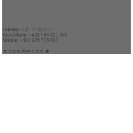
Telefón:
035 77 03 912
Kancelária:
+421 948 821 802
Mobile:
+421 905 705 092
pyrokom@pyrokom.sk