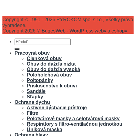
Copyright © 1991 - 2026 PYROKOM spol s.r.o., Všetky práva
vyhradené.
Copyright 2026 ©
BugesWeb
-
WordPress weby
a
eshopy
Hľadať:
Pracovná obuv
Členková obuv
Obuv do dažďa nízka
Obuv do dažďa vysoká
Poloholeňová obuv
Poltopánky
Príslušenstvo k obuvi
Sandále
Šľapky
Ochrana dychu
Aktivne dýchacie prístroje
Filtre
Polotvárové masky a celotvárové masky
Respirátory s filtro-ventilačnou jednotkou
Úniková maska
Ochrana hlavy