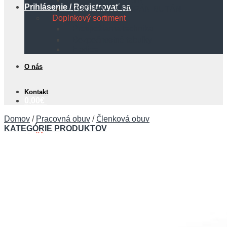
Prihlásenie / Registrovať sa
PROPÁN A PROPÁN BUTÁN
Doplnkový sortiment
Protipožiarna technika
Bezpečnostné tabuľky
Hadice
O nás
Kontakt
0,00
€
Domov
/
Pracovná obuv
/
Členková obuv
KATEGÓRIE PRODUKTOV
Košík
Žiadne produkty v košíku.