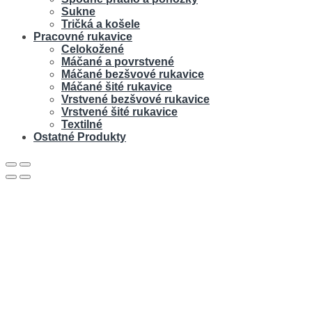
Sukne
Tričká a košele
Pracovné rukavice
Celokožené
Máčané a povrstvené
Máčané bezšvové rukavice
Máčané šité rukavice
Vrstvené bezšvové rukavice
Vrstvené šité rukavice
Textilné
Ostatné Produkty