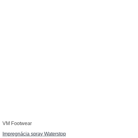
VM Footwear
Impregnácia spray Waterstop