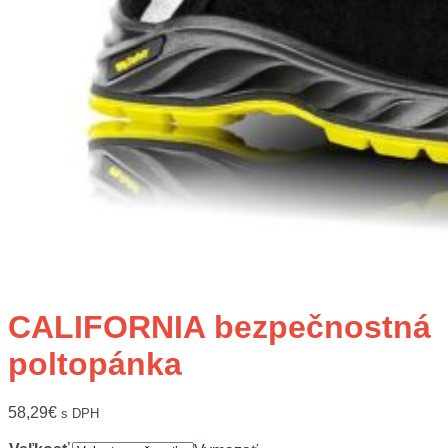
CALIFORNIA bezpečnostná
poltopánka
58,29
€
s DPH