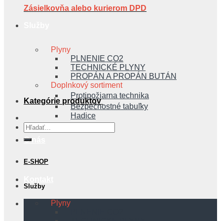
Zásielkovňa alebo kurierom DPD
Služby
Plyny
PLNENIE CO2
TECHNICKÉ PLYNY
PROPÁN A PROPÁN BUTÁN
Doplnkový sortiment
Protipožiarna technika
Kategórie produktov
Bezpečnostné tabuľky
Hadice
Hľadať:
O nás
E-SHOP
Kontakt
Služby
Plyny
PLNENIE CO2
TECHNICKÉ PLYNY