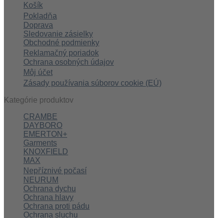
Košík
Pokladňa
Doprava
Sledovanie zásielky
Obchodné podmienky
Reklamačný poriadok
Ochrana osobných údajov
Môj účet
Zásady používania súborov cookie (EÚ)
Kategórie produktov
CRAMBE
DAYBORO
EMERTON+
Garments
KNOXFIELD
MAX
Nepříznivé počasí
NEURUM
Ochrana dychu
Ochrana hlavy
Ochrana proti pádu
Ochrana sluchu