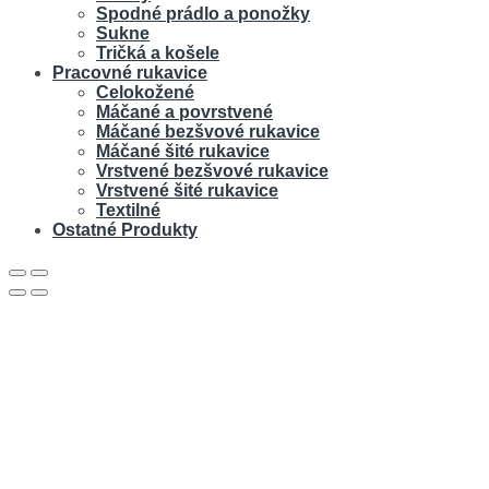
Spodné prádlo a ponožky
Sukne
Tričká a košele
Pracovné rukavice
Celokožené
Máčané a povrstvené
Máčané bezšvové rukavice
Máčané šité rukavice
Vrstvené bezšvové rukavice
Vrstvené šité rukavice
Textilné
Ostatné Produkty