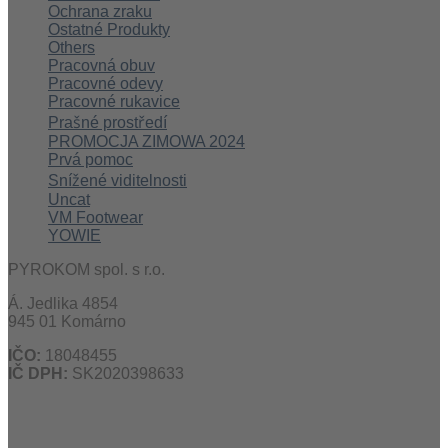
Ochrana zraku
Ostatné Produkty
Others
Pracovná obuv
Pracovné odevy
Pracovné rukavice
Prašné prostředí
PROMOCJA ZIMOWA 2024
Prvá pomoc
Snížené viditelnosti
Uncat
VM Footwear
YOWIE
PYROKOM spol. s r.o.
Á. Jedlika 4854
945 01 Komárno
IČO:
18048455
IČ DPH:
SK2020398633