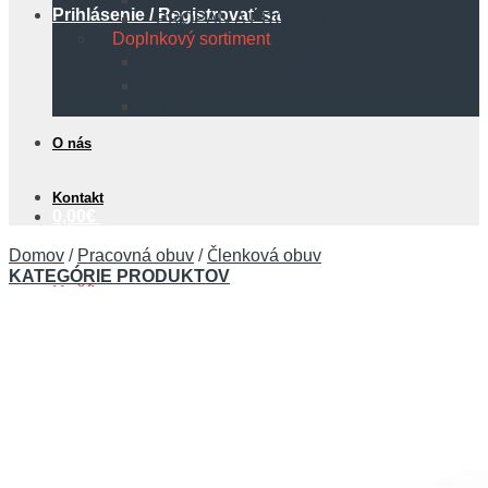
Prihlásenie / Registrovať sa
PROPÁN A PROPÁN BUTÁN
Doplnkový sortiment
Protipožiarna technika
Bezpečnostné tabuľky
Hadice
O nás
Kontakt
0,00
€
Domov
/
Pracovná obuv
/
Členková obuv
KATEGÓRIE PRODUKTOV
Košík
Žiadne produkty v košíku.