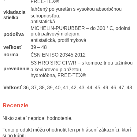
FREE-TEX®
ľahčený polyuretán s vysokou absorbčnou
vkladacia
schopnosťou,
stielka
antistatická
MICHELIN-PU/RUBBER – do 300 ° C, odolná
proti palivovým olejom,
podošva
antistatická, protišmyková
veľkosť
39 – 48
norma
ČSN EN ISO 20345:2012
S3 HRO SRC CI WR – s kompozitnou tužinkou
prevedenie
a kevlarovou planžetou,
hydrofóbna, FREE-TEX®
Veľkosť
36, 37, 38, 39, 40, 41, 42, 43, 44, 45, 49, 46, 47, 48
Recenzie
Nikto zatiaľ nepridal hodnotenie.
Tento produkt môžu ohodnotiť len prihlásení zákazníci, ktorí
si ho kúpili.