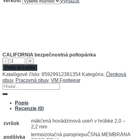
Veľkosť
Vymazať
CALIFORNIA bezpečnostná poltopánka
množstvo
CALIFORNIA
Pridať do košíka
bezpečnostná
Katalógové číslo:
85929912381354
Kategória:
Členková
poltopánka
obuv
,
Pracovná obuv
,
VM Footwear
Hľadať:
Popis
Recenzie (0)
mäkčená hovädzinová useň v hrúbke 2,0 –
zvršok
2,2 mm
termoizolačná paropriepuČSNá MEMBRÁNA
podšívka