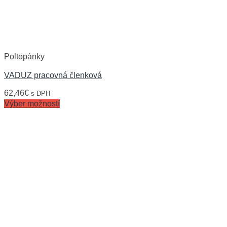
Poltopánky
VADUZ pracovná členková
62,46
€
s DPH
Výber možností