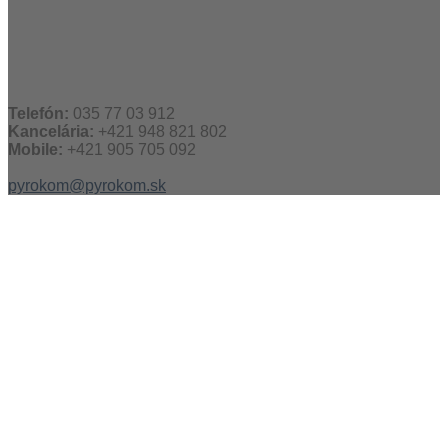
Telefón:
035 77 03 912
Kancelária:
+421 948 821 802
Mobile:
+421 905 705 092
pyrokom@pyrokom.sk