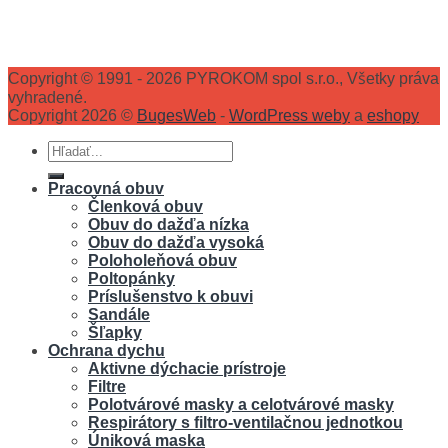
Copyright © 1991 - 2026 PYROKOM spol s.r.o., Všetky práva
vyhradené.
Copyright 2026 ©
BugesWeb
-
WordPress weby
a
eshopy
Hľadať:
Pracovná obuv
Členková obuv
Obuv do dažďa nízka
Obuv do dažďa vysoká
Poloholeňová obuv
Poltopánky
Príslušenstvo k obuvi
Sandále
Šľapky
Ochrana dychu
Aktivne dýchacie prístroje
Filtre
Polotvárové masky a celotvárové masky
Respirátory s filtro-ventilačnou jednotkou
Úniková maska