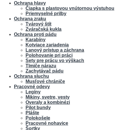
Ochrana hlavy
Čiapka s plastovou vnútornou výstuhou
Priemyselné prilby
Ochrana zraku
Tvárový štít
Zváračská kukla
Ochrana proti pádu
Karabíny
Kotviace zariadenia
Lanový prístup a záchrana
Polohovanie pri práci
Sety pre prácu vo výškach
Tlmiče nárazu
Zachytávač pádu
Ochrana sluchu
Musľové chrániče
Pracovné odevy
Legíny
Mikiny, svetre, vesty
Overaly a kombinézi
Pilot bundy
Plášte
Polokošele
Pracovné nohavice
Šortky