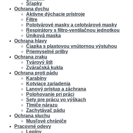
Šľapky
Ochrana dychu
Aktivne dýchacie prístroje
Filtre
Polotvárové masky a celotvárové masky
Respirátory s filtro-ventilačnou jednotkou
Úniková maska
Ochrana hlavy
Čiapka s plastovou vnútornou výstuhou
Priemyselné prilby
Ochrana zraku
Tvárový štít
Zváračská kukla
Ochrana proti pádu
Karabíny
Kotviace zariadenia
Lanový prístup a záchrana
Polohovanie pri práci
Sety pre prácu vo výškach
Tlmiče nárazu
Zachytávač pádu
Ochrana sluchu
Musľové chrániče
Pracovné odevy
Legíny