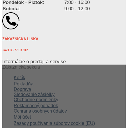
Pondelok - Piatok:
7:00 - 16:00
Sobota:
9:00 - 12:00
ZÁKAZNÍCKA LINKA
+421 35 77 03 912
Informácie o predaji a servise
Zákaznícká sekcia
Košík
Pokladňa
Doprava
Sledovanie zásielky
Obchodné podmienky
Reklamačný poriadok
Ochrana osobných údajov
Môj účet
Zásady používania súborov cookie (EÚ)