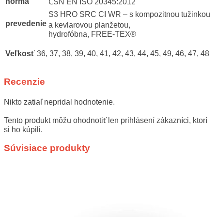
norma
ČSN EN ISO 20345:2012
S3 HRO SRC CI WR – s kompozitnou tužinkou
prevedenie
a kevlarovou planžetou,
hydrofóbna, FREE-TEX®
Veľkosť
36, 37, 38, 39, 40, 41, 42, 43, 44, 45, 49, 46, 47, 48
Recenzie
Nikto zatiaľ nepridal hodnotenie.
Tento produkt môžu ohodnotiť len prihlásení zákazníci, ktorí
si ho kúpili.
Súvisiace produkty