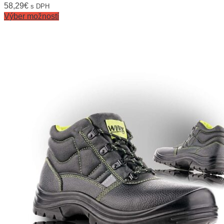
58,29
€
s DPH
Výber možností