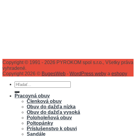
Copyright © 1991 - 2026 PYROKOM spol s.r.o., Všetky práva
vyhradené.
Copyright 2026 ©
BugesWeb
-
WordPress weby
a
eshopy
Hľadať:
Pracovná obuv
Členková obuv
Obuv do dažďa nízka
Obuv do dažďa vysoká
Poloholeňová obuv
Poltopánky
Príslušenstvo k obuvi
Sandále