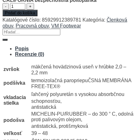
CALIFORNIA bezpečnostná poltopánka
množstvo
CALIFORNIA
Pridať do košíka
bezpečnostná
Katalógové číslo:
85929912389781
Kategória:
Členková
poltopánka
obuv
,
Pracovná obuv
,
VM Footwear
Hľadať:
Popis
Recenzie (0)
mäkčená hovädzinová useň v hrúbke 2,0 –
zvršok
2,2 mm
termoizolačná paropriepuČSNá MEMBRÁNA
podšívka
FREE-TEX®
ľahčený polyuretán s vysokou absorbčnou
vkladacia
schopnosťou,
stielka
antistatická
MICHELIN-PU/RUBBER – do 300 ° C, odolná
proti palivovým olejom,
podošva
antistatická, protišmyková
veľkosť
39 – 48