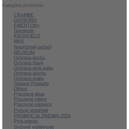
Kategórie produktov
CRAMBE
DAYBORO
EMERTON+
Garments
KNOXFIELD
MAX
Nepříznivé počasí
NEURUM
Ochrana dychu
Ochrana hlavy
Ochrana proti pádu
Ochrana sluchu
Ochrana zraku
Ostatné Produkty
Others
Pracovná obuv
Pracovné odevy
Pracovné rukavice
Prašné prostředí
PROMOCJA ZIMOWA 2024
Prvá pomoc
Snížené viditelnosti