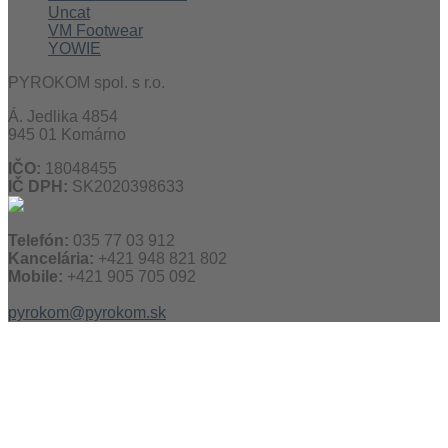
Uncat
VM Footwear
YOWIE
PYROKOM spol. s r.o.
Á. Jedlika 4854
945 01 Komárno
IČO:
18048455
IČ DPH:
SK2020398633
Telefón:
035 77 03 912
Kancelária:
+421 948 821 802
Mobile:
+421 905 705 092
pyrokom@pyrokom.sk