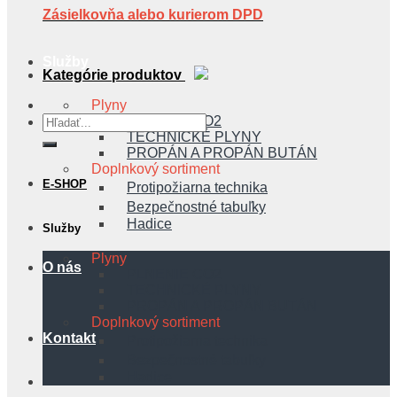
Zásielkovňa alebo kurierom DPD
Služby
Kategórie produktov
Plyny
PLNENIE CO2
Hľadať:
TECHNICKÉ PLYNY
PROPÁN A PROPÁN BUTÁN
Doplnkový sortiment
E-SHOP
Protipožiarna technika
Bezpečnostné tabuľky
Hadice
Služby
Plyny
O nás
PLNENIE CO2
TECHNICKÉ PLYNY
PROPÁN A PROPÁN BUTÁN
Doplnkový sortiment
Kontakt
Protipožiarna technika
Bezpečnostné tabuľky
Hadice