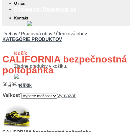
O nás
Prihlásenie / Registrovať sa
Kontakt
0,00
€
Domov
/
Pracovná obuv
/
Členková obuv
KATEGÓRIE PRODUKTOV
Košík
CALIFORNIA bezpečnostná
Žiadne produkty v košíku.
poltopánka
58,29
€
s DPH
Veľkosť
Vymazať