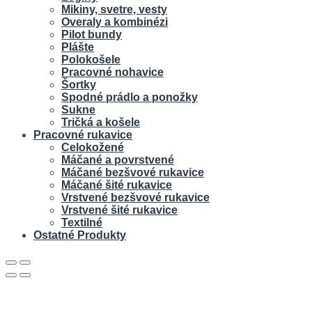
Mikiny, svetre, vesty
Overaly a kombinézi
Pilot bundy
Plášte
Polokošele
Pracovné nohavice
Šortky
Spodné prádlo a ponožky
Sukne
Tričká a košele
Pracovné rukavice
Celokožené
Máčané a povrstvené
Máčané bezšvové rukavice
Máčané šité rukavice
Vrstvené bezšvové rukavice
Vrstvené šité rukavice
Textilné
Ostatné Produkty