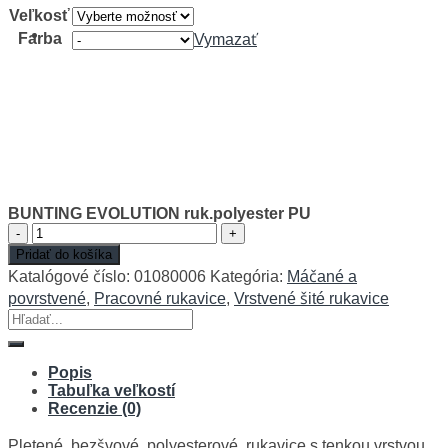
Veľkosť
Farba
Vymazať
BUNTING EVOLUTION ruk.polyester PU
množstvo
BUNTING
Pridať do košíka
EVOLUTION
Katalógové číslo:
01080006
Kategória:
Máčané a
ruk.polyester
povrstvené
,
Pracovné rukavice
,
Vrstvené šité rukavice
PU
Hľadať:
Popis
Tabuľka veľkostí
Recenzie (0)
Pletené, bezšvové, polyesterové, rukavice s tenkou vrstvou