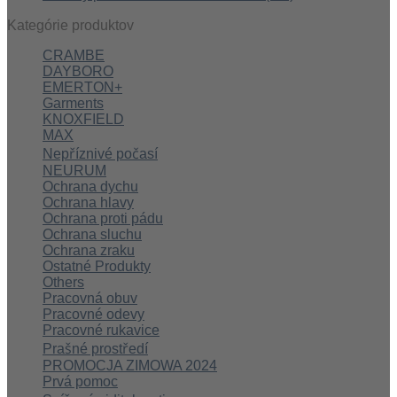
Kategórie produktov
CRAMBE
DAYBORO
EMERTON+
Garments
KNOXFIELD
MAX
Nepříznivé počasí
NEURUM
Ochrana dychu
Ochrana hlavy
Ochrana proti pádu
Ochrana sluchu
Ochrana zraku
Ostatné Produkty
Others
Pracovná obuv
Pracovné odevy
Pracovné rukavice
Prašné prostředí
PROMOCJA ZIMOWA 2024
Prvá pomoc