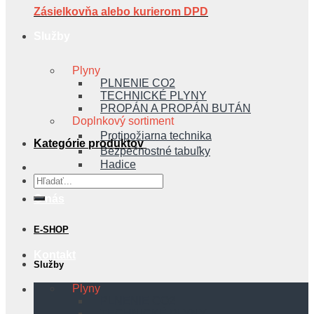
Zásielkovňa alebo kurierom DPD
Služby
Plyny
PLNENIE CO2
TECHNICKÉ PLYNY
PROPÁN A PROPÁN BUTÁN
Doplnkový sortiment
Protipožiarna technika
Kategórie produktov
Bezpečnostné tabuľky
Hadice
Hľadať:
O nás
E-SHOP
Kontakt
Služby
Plyny
PLNENIE CO2
TECHNICKÉ PLYNY