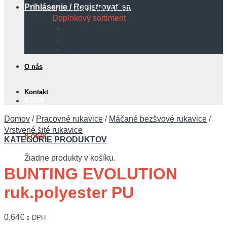
Prihlásenie / Registrovať sa
PROPÁN A PROPÁN BUTÁN
Doplnkový sortiment
Protipožiarna technika
Bezpečnostné tabuľky
Hadice
O nás
Kontakt
0,00
€
Domov
/
Pracovné rukavice
/
Máčané bezšvové rukavice
/
Vrstvené šité rukavice
Košík
KATEGÓRIE PRODUKTOV
Žiadne produkty v košíku.
BUNTING EVOLUTION
ruk.polyester PU
0,64
€
s DPH