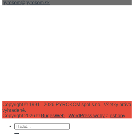
pyrokom@pyrokom.sk
Copyright © 1991 - 2026 PYROKOM spol s.r.o., Všetky práva
vyhradené.
Copyright 2026 ©
BugesWeb
-
WordPress weby
a
eshopy
Hľadať: