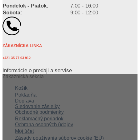
Pondelok - Piatok:
7:00 - 16:00
Sobota:
9:00 - 12:00
ZÁKAZNÍCKA LINKA
+421 35 77 03 912
Informácie o predaji a servise
Zákaznícká sekcia
Košík
Pokladňa
Doprava
Sledovanie zásielky
Obchodné podmienky
Reklamačný poriadok
Ochrana osobných údajov
Môj účet
Zásady používania súborov cookie (EÚ)