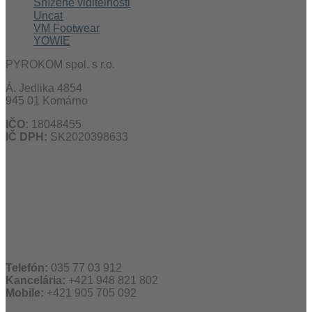
Snížené viditelnosti
Uncat
VM Footwear
YOWIE
PYROKOM spol. s r.o.
Á. Jedlika 4854
945 01 Komárno
IČO:
18048455
IČ DPH:
SK2020398633
Telefón:
035 77 03 912
Kancelária:
+421 948 821 802
Mobile:
+421 905 705 092