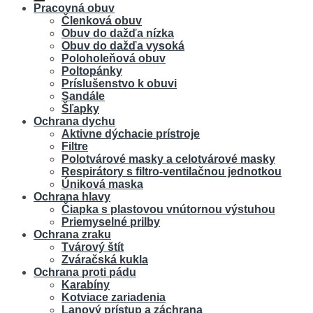
Pracovná obuv
Členková obuv
Obuv do dažďa nízka
Obuv do dažďa vysoká
Poloholeňová obuv
Poltopánky
Príslušenstvo k obuvi
Sandále
Šľapky
Ochrana dychu
Aktivne dýchacie prístroje
Filtre
Polotvárové masky a celotvárové masky
Respirátory s filtro-ventilačnou jednotkou
Úniková maska
Ochrana hlavy
Čiapka s plastovou vnútornou výstuhou
Priemyselné prilby
Ochrana zraku
Tvárový štít
Zváračská kukla
Ochrana proti pádu
Karabíny
Kotviace zariadenia
Lanový prístup a záchrana