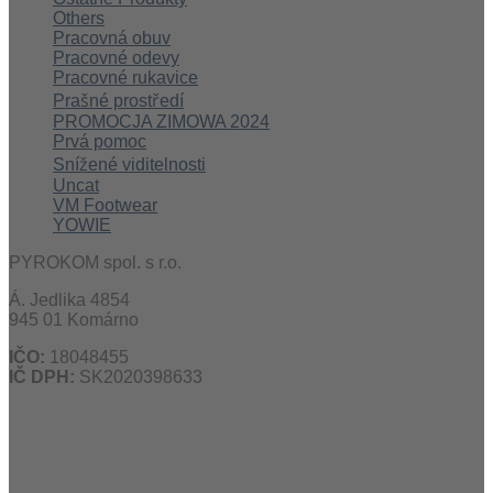
Others
Pracovná obuv
Pracovné odevy
Pracovné rukavice
Prašné prostředí
PROMOCJA ZIMOWA 2024
Prvá pomoc
Snížené viditelnosti
Uncat
VM Footwear
YOWIE
PYROKOM spol. s r.o.
Á. Jedlika 4854
945 01 Komárno
IČO:
18048455
IČ DPH:
SK2020398633