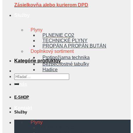
Zásielkovňa alebo kurierom DPD
Služby
Plyny
PLNENIE CO2
TECHNICKÉ PLYNY
PROPÁN A PROPÁN BUTÁN
Doplnkový sortiment
Protipožiarna technika
Kategórie produktov
Bezpečnostné tabuľky
Hadice
Hľadať:
O nás
E-SHOP
Kontakt
Služby
Plyny
PLNENIE CO2
TECHNICKÉ PLYNY