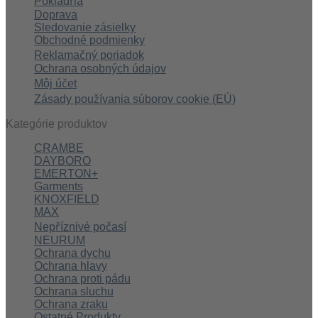
Pokladňa
Doprava
Sledovanie zásielky
Obchodné podmienky
Reklamačný poriadok
Ochrana osobných údajov
Môj účet
Zásady používania súborov cookie (EÚ)
Kategórie produktov
CRAMBE
DAYBORO
EMERTON+
Garments
KNOXFIELD
MAX
Nepříznivé počasí
NEURUM
Ochrana dychu
Ochrana hlavy
Ochrana proti pádu
Ochrana sluchu
Ochrana zraku
Ostatné Produkty