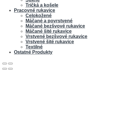
Tričká a košele
Pracovné rukavice
Celokožené
Máčané a povrstvené
Máčané bezšvové rukavice
Máčané šité rukavice
Vrstvené bezšvové rukavice
Vrstvené šité rukavice
Textilné
Ostatné Produkty