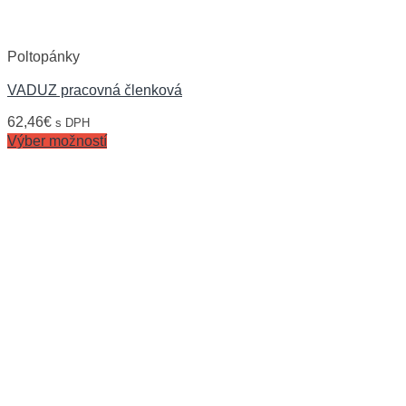
Poltopánky
VADUZ pracovná členková
62,46
€
s DPH
Výber možností