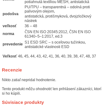
potiahnutá textíliou MESH, antistatická
PU/TPU – transparentná – odolná proti
palivovým olejom,
podošva
antistatická, protišmyková, dvojzložkový
nástrek
veľkosť
36 – 48
ČSN EN ISO 20345:2012, ČSN EN ISO
norma
61340–5–1:2017, ed.3
S1 ESD SRC – s oceľovou tužinkou,
prevedenie
antistatické vlastnosti ESD
Veľkosť
46, 45, 44, 43, 42, 41, 36, 40, 39, 38, 47, 48, 37
Recenzie
Nikto zatiaľ nepridal hodnotenie.
Tento produkt môžu ohodnotiť len prihlásení zákazníci, ktorí
si ho kúpili.
Súvisiace produkty