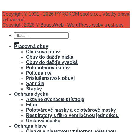
Copyright © 1991 - 2026 PYROKOM spol s.r.o., Všetky práva
vyhradené.
Copyright 2026 ©
BugesWeb
-
WordPress weby
a
eshopy
Hľadať:
Pracovná obuv
Členková obuv
Obuv do dažďa nízka
Obuv do dažďa vysoká
Poloholeňová obuv
Poltopánky
Príslušenstvo k obuvi
Sandále
Šľapky
Ochrana dychu
Aktivne dýchacie prístroje
Filtre
Polotvárové masky a celotvárové masky
Respirátory s filtro-ventilačnou jednotkou
Úniková maska
Ochrana hlavy
Čiapka s plastovou vnútornou výstuhou