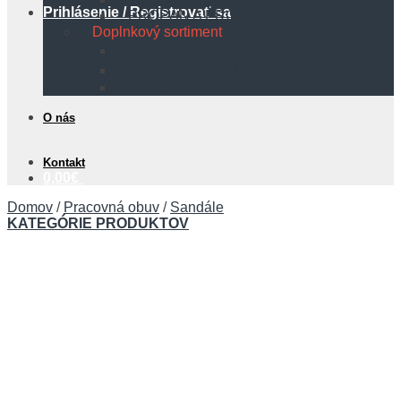
Prihlásenie / Registrovať sa
PROPÁN A PROPÁN BUTÁN
Doplnkový sortiment
Protipožiarna technika
Bezpečnostné tabuľky
Hadice
O nás
Kontakt
0,00
€
Domov
/
Pracovná obuv
/
Sandále
KATEGÓRIE PRODUKTOV
Košík
Žiadne produkty v košíku.