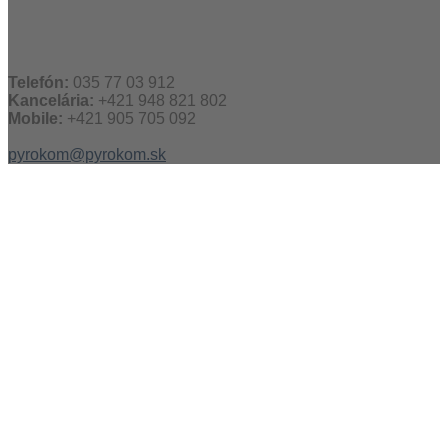
Telefón:
035 77 03 912
Kancelária:
+421 948 821 802
Mobile:
+421 905 705 092
pyrokom@pyrokom.sk