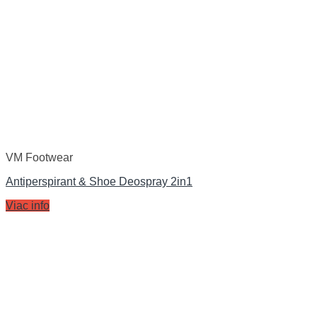
VM Footwear
Antiperspirant & Shoe Deospray 2in1
Viac info