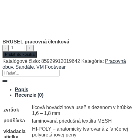
BRUSEL pracovná členková
množstvo
BRUSEL
Pridať do košíka
pracovná
Katalógové číslo:
85929912019642
Kategória:
Pracovná
členková
obuv
,
Sandále
,
VM Footwear
Hľadať:
Popis
Recenzie (0)
lícová hovädzinová useň s dezénom v hrúbke
zvršok
1,6 – 1,8 mm
podšívka
laminovaná priedušná textília MESH
HI-POLY – anatomicky tvarovaná z ľahčenej
vkladacia
polyuretánovej peny
stielka