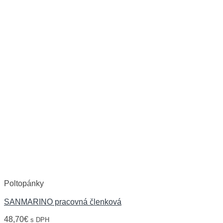
Poltopánky
SANMARINO pracovná členková
48,70
€
s DPH