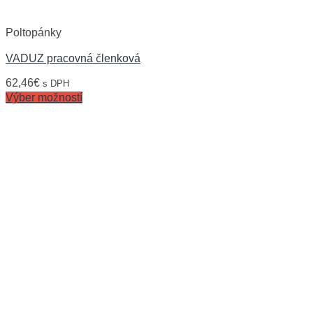
Poltopánky
VADUZ pracovná členková
62,46
€
s DPH
Výber možností