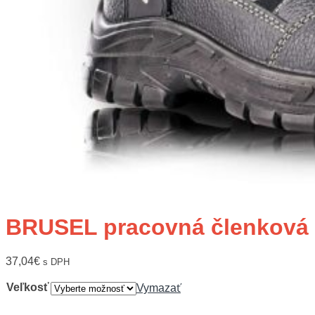
BRUSEL pracovná členková
37,04
€
s DPH
Veľkosť
Vymazať