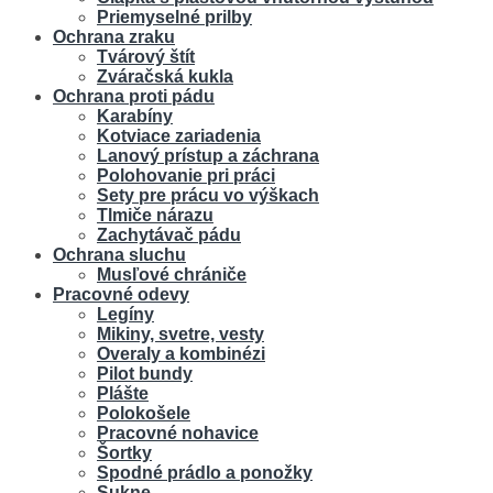
Priemyselné prilby
Ochrana zraku
Tvárový štít
Zváračská kukla
Ochrana proti pádu
Karabíny
Kotviace zariadenia
Lanový prístup a záchrana
Polohovanie pri práci
Sety pre prácu vo výškach
Tlmiče nárazu
Zachytávač pádu
Ochrana sluchu
Musľové chrániče
Pracovné odevy
Legíny
Mikiny, svetre, vesty
Overaly a kombinézi
Pilot bundy
Plášte
Polokošele
Pracovné nohavice
Šortky
Spodné prádlo a ponožky
Sukne