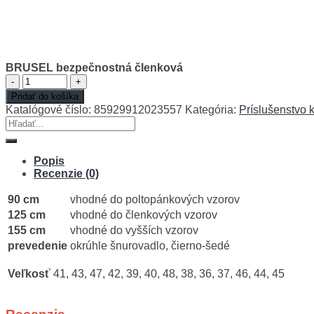
BRUSEL bezpečnostná členková
množstvo
BRUSEL
Pridať do košíka
bezpečnostná
Katalógové číslo:
85929912023557
Kategória:
Príslušenstvo 
členková
Hľadať:
Popis
Recenzie (0)
90 cm
vhodné do poltopánkových vzorov
125 cm
vhodné do členkových vzorov
155 cm
vhodné do vyšších vzorov
prevedenie
okrúhle šnurovadlo, čierno-šedé
Veľkosť
41, 43, 47, 42, 39, 40, 48, 38, 36, 37, 46, 44, 45