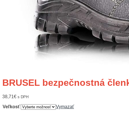
BRUSEL bezpečnostná člen
38,71
€
s DPH
Veľkosť
Vymazať