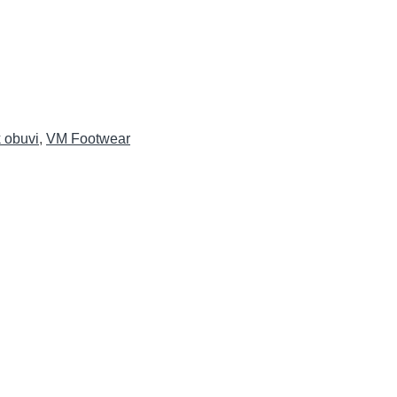
k obuvi
,
VM Footwear