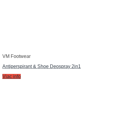
VM Footwear
Antiperspirant & Shoe Deospray 2in1
Viac info