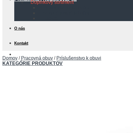
Doplnkový sortiment
Protipožiarna technika
Bezpečnostné tabuľky
Hadice
O nás
Kontakt
0,00
€
Domov
/
Pracovná obuv
/
Príslušenstvo k obuvi
KATEGÓRIE PRODUKTOV
Košík
Žiadne produkty v košíku.