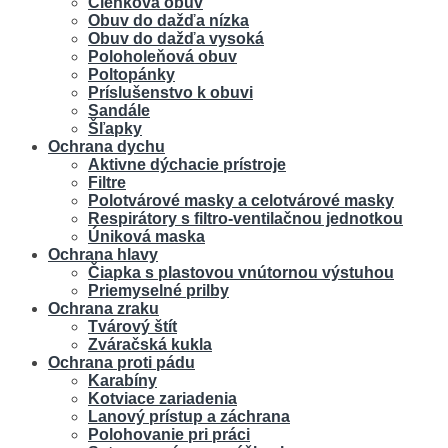
Členková obuv
Obuv do dažďa nízka
Obuv do dažďa vysoká
Poloholeňová obuv
Poltopánky
Príslušenstvo k obuvi
Sandále
Šľapky
Ochrana dychu
Aktivne dýchacie prístroje
Filtre
Polotvárové masky a celotvárové masky
Respirátory s filtro-ventilačnou jednotkou
Úniková maska
Ochrana hlavy
Čiapka s plastovou vnútornou výstuhou
Priemyselné prilby
Ochrana zraku
Tvárový štít
Zváračská kukla
Ochrana proti pádu
Karabíny
Kotviace zariadenia
Lanový prístup a záchrana
Polohovanie pri práci