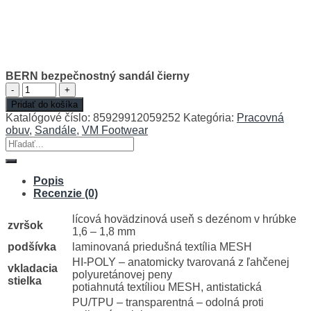
BERN bezpečnostný sandál čierny
množstvo
BERN
Pridať do košíka
bezpečnostný
Katalógové číslo:
85929912059252
Kategória:
Pracovná
sandál
obuv
,
Sandále
,
VM Footwear
čierny
Hľadať:
Popis
Recenzie (0)
lícová hovädzinová useň s dezénom v hrúbke
zvršok
1,6 – 1,8 mm
podšívka
laminovaná priedušná textília MESH
HI-POLY – anatomicky tvarovaná z ľahčenej
vkladacia
polyuretánovej peny
stielka
potiahnutá textíliou MESH, antistatická
PU/TPU – transparentná – odolná proti