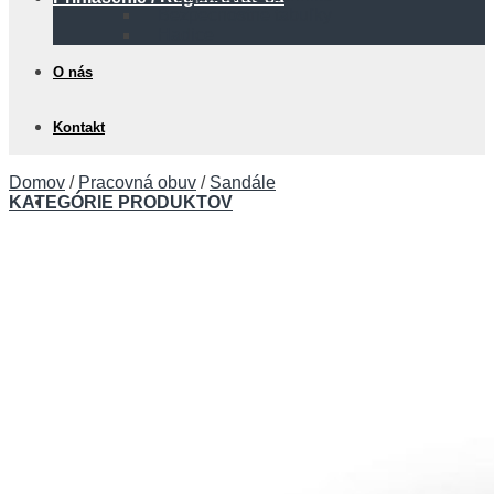
Bezpečnostné tabuľky
Hadice
O nás
Kontakt
Domov
/
Pracovná obuv
/
Sandále
0,00
€
KATEGÓRIE PRODUKTOV
Košík
Žiadne produkty v košíku.