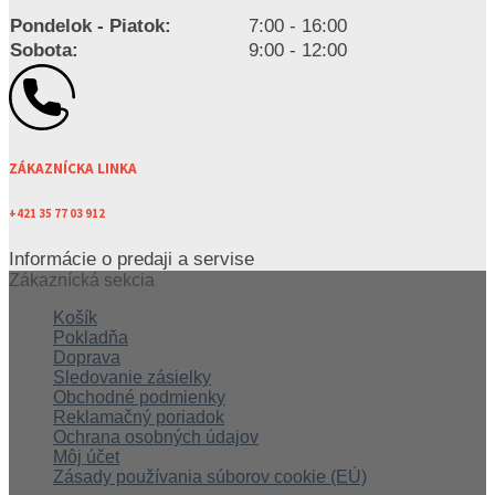
Pondelok - Piatok:
7:00 - 16:00
Sobota:
9:00 - 12:00
ZÁKAZNÍCKA LINKA
+421 35 77 03 912
Informácie o predaji a servise
Zákaznícká sekcia
Košík
Pokladňa
Doprava
Sledovanie zásielky
Obchodné podmienky
Reklamačný poriadok
Ochrana osobných údajov
Môj účet
Zásady používania súborov cookie (EÚ)