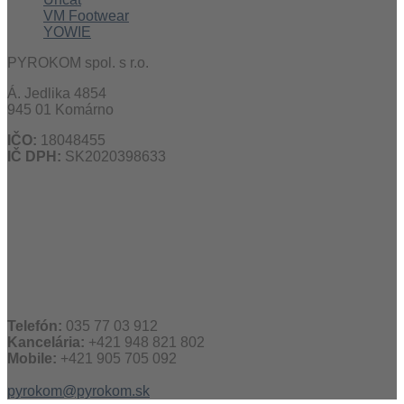
VM Footwear
YOWIE
PYROKOM spol. s r.o.
Á. Jedlika 4854
945 01 Komárno
IČO:
18048455
IČ DPH:
SK2020398633
Telefón:
035 77 03 912
Kancelária:
+421 948 821 802
Mobile:
+421 905 705 092
pyrokom@pyrokom.sk