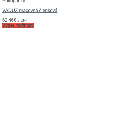
Poltopánky
VADUZ pracovná členková
62,46
€
s DPH
Výber možností