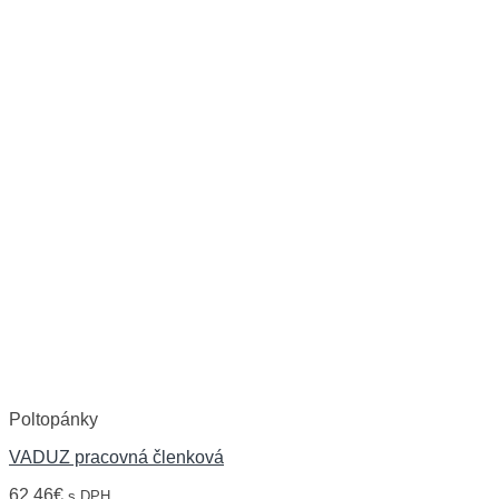
Poltopánky
VADUZ pracovná členková
62,46
€
s DPH