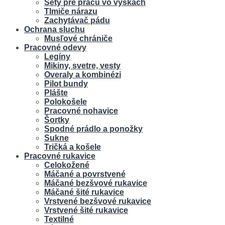
Sety pre prácu vo výškach
Tlmiče nárazu
Zachytávač pádu
Ochrana sluchu
Musľové chrániče
Pracovné odevy
Legíny
Mikiny, svetre, vesty
Overaly a kombinézi
Pilot bundy
Plášte
Polokošele
Pracovné nohavice
Šortky
Spodné prádlo a ponožky
Sukne
Tričká a košele
Pracovné rukavice
Celokožené
Máčané a povrstvené
Máčané bezšvové rukavice
Máčané šité rukavice
Vrstvené bezšvové rukavice
Vrstvené šité rukavice
Textilné