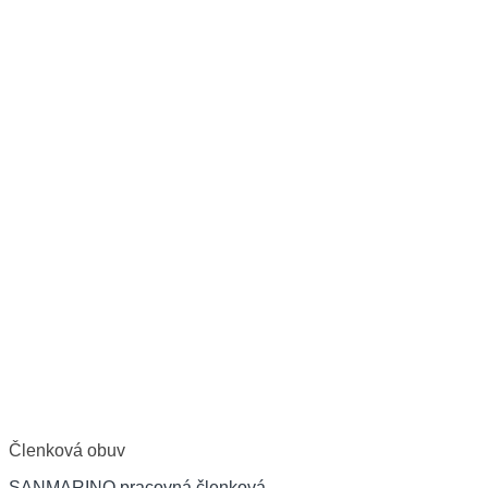
Členková obuv
SANMARINO pracovná členková