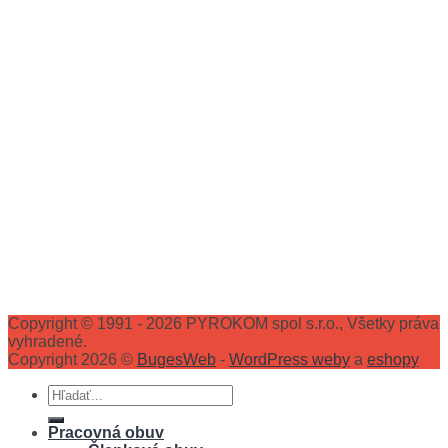
Copyright © 1991 - 2026 PYROKOM spol s.r.o., Všetky práva
vyhradené.
Copyright 2026 ©
BugesWeb
-
WordPress weby
a
eshopy
Hľadať:
Pracovná obuv