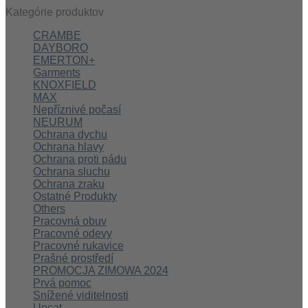
Kategórie produktov
CRAMBE
DAYBORO
EMERTON+
Garments
KNOXFIELD
MAX
Nepříznivé počasí
NEURUM
Ochrana dychu
Ochrana hlavy
Ochrana proti pádu
Ochrana sluchu
Ochrana zraku
Ostatné Produkty
Others
Pracovná obuv
Pracovné odevy
Pracovné rukavice
Prašné prostředí
PROMOCJA ZIMOWA 2024
Prvá pomoc
Snížené viditelnosti
Uncat