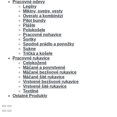
Pracovné odevy
Legíny
Mikiny, svetre, vesty
Overaly a kombinézi
Pilot bundy
Plášte
Polokošele
Pracovné nohavice
Šortky
Spodné prádlo a ponožky
Sukne
Tričká a košele
Pracovné rukavice
Celokožené
Máčané a povrstvené
Máčané bezšvové rukavice
Máčané šité rukavice
Vrstvené bezšvové rukavice
Vrstvené šité rukavice
Textilné
Ostatné Produkty