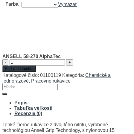
Farba
Vymazať
ANSELL 58-270 AlphaTec
množstvo
ANSELL
Pridať do košíka
58-
Katalógové číslo:
01100119
Kategória:
Chemické a
270
jednorázové
,
Pracovné rukavice
AlphaTec
Hľadať:
Popis
Tabuľka veľkostí
Recenzie (0)
Tenké čierne rukavice z dvojitého nitrilu, vyrobené
technológiou Ansell Grip Technology, s nylonovou 15