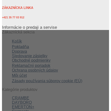
ZÁKAZNÍCKA LINKA
+421 35 77 03 912
Informácie o predaji a servise
Zákaznícká sekcia
Košík
Pokladňa
Doprava
Sledovanie zásielky
Obchodné podmienky
Reklamačný poriadok
Ochrana osobných údajov
Môj účet
Zásady používania súborov cookie (EÚ)
Kategórie produktov
CRAMBE
DAYBORO
EMERTON+