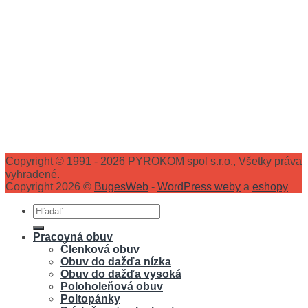
Copyright © 1991 - 2026 PYROKOM spol s.r.o., Všetky práva
vyhradené.
Copyright 2026 ©
BugesWeb
-
WordPress weby
a
eshopy
Hľadať:
Pracovná obuv
Členková obuv
Obuv do dažďa nízka
Obuv do dažďa vysoká
Poloholeňová obuv
Poltopánky