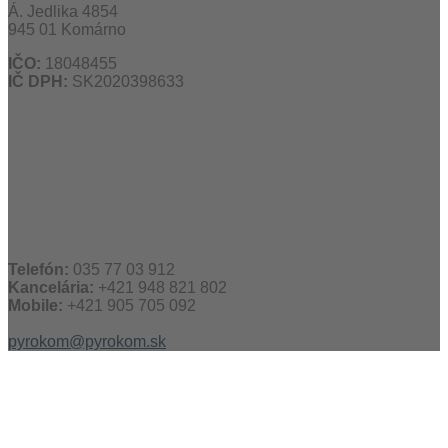
Á. Jedlika 4854
945 01 Komárno
IČO:
18048455
IČ DPH:
SK2020398633
Telefón:
035 77 03 912
Kancelária:
+421 948 821 802
Mobile:
+421 905 705 092
pyrokom@pyrokom.sk