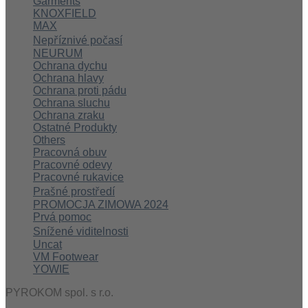
Garments
KNOXFIELD
MAX
Nepříznivé počasí
NEURUM
Ochrana dychu
Ochrana hlavy
Ochrana proti pádu
Ochrana sluchu
Ochrana zraku
Ostatné Produkty
Others
Pracovná obuv
Pracovné odevy
Pracovné rukavice
Prašné prostředí
PROMOCJA ZIMOWA 2024
Prvá pomoc
Snížené viditelnosti
Uncat
VM Footwear
YOWIE
PYROKOM spol. s r.o.