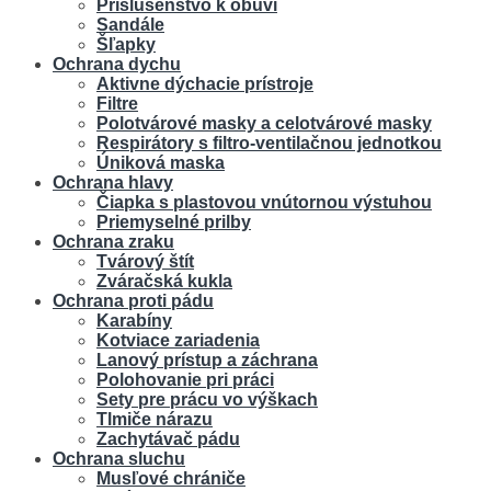
Príslušenstvo k obuvi
Sandále
Šľapky
Ochrana dychu
Aktivne dýchacie prístroje
Filtre
Polotvárové masky a celotvárové masky
Respirátory s filtro-ventilačnou jednotkou
Úniková maska
Ochrana hlavy
Čiapka s plastovou vnútornou výstuhou
Priemyselné prilby
Ochrana zraku
Tvárový štít
Zváračská kukla
Ochrana proti pádu
Karabíny
Kotviace zariadenia
Lanový prístup a záchrana
Polohovanie pri práci
Sety pre prácu vo výškach
Tlmiče nárazu
Zachytávač pádu
Ochrana sluchu
Musľové chrániče