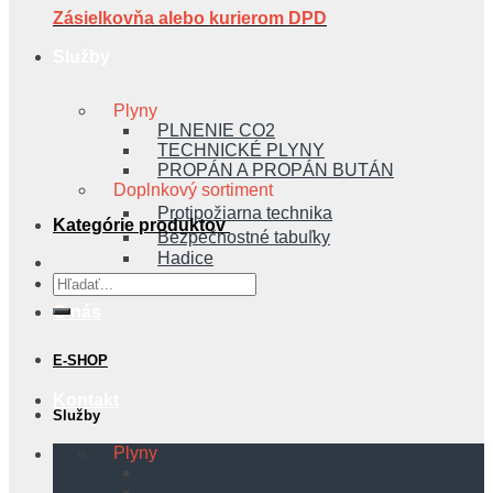
Zásielkovňa alebo kurierom DPD
Služby
Plyny
PLNENIE CO2
TECHNICKÉ PLYNY
PROPÁN A PROPÁN BUTÁN
Doplnkový sortiment
Protipožiarna technika
Kategórie produktov
Bezpečnostné tabuľky
Hadice
Hľadať:
O nás
E-SHOP
Kontakt
Služby
Plyny
PLNENIE CO2
TECHNICKÉ PLYNY