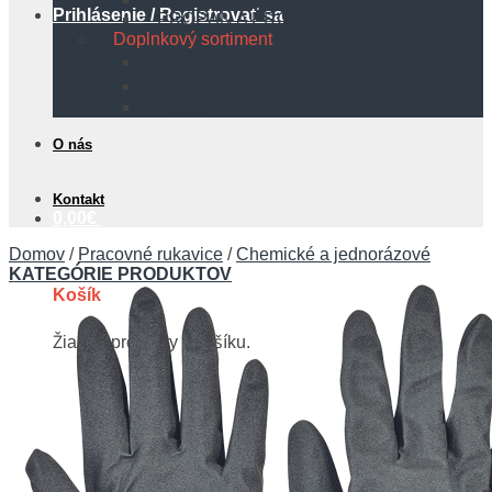
Prihlásenie / Registrovať sa
PROPÁN A PROPÁN BUTÁN
Doplnkový sortiment
Protipožiarna technika
Bezpečnostné tabuľky
Hadice
O nás
Kontakt
0,00
€
Domov
/
Pracovné rukavice
/
Chemické a jednorázové
KATEGÓRIE PRODUKTOV
Košík
Žiadne produkty v košíku.