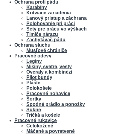
Ochrana proti pádu
Karabíny
Kotviace zariadenia
Lanový prístup a záchrana
Polohovanie pri práci
Sety pre prácu vo výškach
Tlmiče nárazu
Zachytávač pádu
Ochrana sluchu
Musľové chrániče
Pracovné odevy
Legíny
Mikiny, svetre, vesty
Overaly a kombinézi
Pilot bundy
Plášte
Polokošele
Pracovné nohavice
Šortky
Spodné prádlo a ponožky
Sukne
Tričká a košele
Pracovné rukavice
Celokožené
Máčané a povrstvené