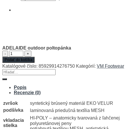
ADELAIDE outdoor poltopánka
množstvo
ADELAIDE
Pridať do košíka
outdoor
Katalógové číslo:
85929914276750
Kategórií:
VM Footwear
poltopánka
Hľadať:
Popis
Recenzie (0)
zvršok
syntetický brúsený materiál EKO VELUR
podšívka
laminovaná priedušná textília MESH
HI-POLY – anatomicky tvarovaná z ľahčenej
vkladacia
polyuretánovej peny
stielka
potiahnutá textíliou MESH, antistatická