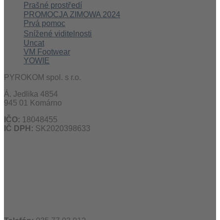
Prašné prostředí
PROMOCJA ZIMOWA 2024
Prvá pomoc
Snížené viditelnosti
Uncat
VM Footwear
YOWIE
PYROKOM spol. s r.o.
Á. Jedlika 4854
945 01 Komárno
IČO:
18048455
IČ DPH:
SK2020398633