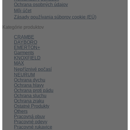
Ochrana osobných údajov
Môj účet
Zásady používania súborov cookie (EÚ)
Kategórie produktov
CRAMBE
DAYBORO
EMERTON+
Garments
KNOXFIELD
MAX
Nepříznivé počasí
NEURUM
Ochrana dychu
Ochrana hlavy
Ochrana proti pádu
Ochrana sluchu
Ochrana zraku
Ostatné Produkty
Others
Pracovná obuv
Pracovné odevy
Pracovné rukavice