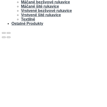
Máčané bezšvové rukavice
Máčané šité rukavice
Vrstvené bezšvové rukavice
Vrstvené šité rukavice
Textilné
Ostatné Produkty