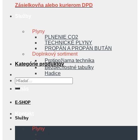
Zásielkovňa alebo kurierom DPD
Služby
Plyny
PLNENIE CO2
TECHNICKÉ PLYNY
PROPÁN A PROPÁN BUTÁN
Doplnkový sortiment
Protipožiarna technika
Kategórie produktov
Bezpečnostné tabuľky
Hadice
Hľadať:
O nás
E-SHOP
Kontakt
Služby
Plyny
PLNENIE CO2
TECHNICKÉ PLYNY