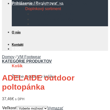
Prihlásenie / Registrovať sa
PROPÁN A PROPÁN BUTÁN
Doplnkový sortiment
Protipožiarna technika
Bezpečnostné tabuľky
Hadice
O nás
Kontakt
0,00
€
Domov
/
VM Footwear
KATEGÓRIE PRODUKTOV
Košík
ADELAIDE outdoor
Žiadne produkty v košíku.
poltopánka
37,46
€
s DPH
Veľkosť
Vymazať