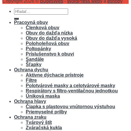
Copyright 2026 ©
BugesWeb
-
WordPress weby
a
eshopy
Hľadať:
Pracovná obuv
Členková obuv
Obuv do dažďa nízka
Obuv do dažďa vysoká
Poloholeňová obuv
Poltopánky
Príslušenstvo k obuvi
Sandále
Šľapky
Ochrana dychu
Aktivne dýchacie prístroje
Filtre
Polotvárové masky a celotvárové masky
Respirátory s filtro-ventilačnou jednotkou
Úniková maska
Ochrana hlavy
Čiapka s plastovou vnútornou výstuhou
Priemyselné prilby
Ochrana zraku
Tvárový štít
Zváračská kukla