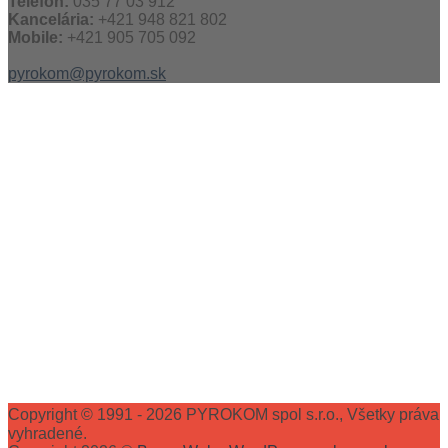
Telefón:
035 77 03 912
Kancelária:
+421 948 821 802
Mobile:
+421 905 705 092
pyrokom@pyrokom.sk
Copyright © 1991 - 2026 PYROKOM spol s.r.o., Všetky práva
vyhradené.