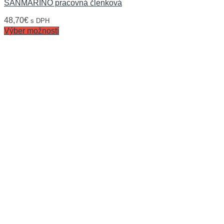
SANMARINO pracovná členková
48,70
€
s DPH
Výber možností