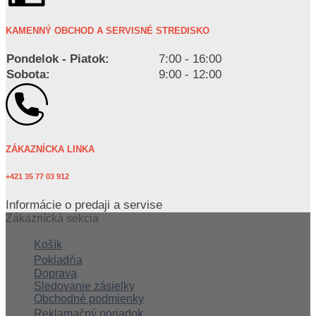
KAMENNÝ OBCHOD A SERVISNÉ STREDISKO
Pondelok - Piatok:
7:00 - 16:00
Sobota:
9:00 - 12:00
ZÁKAZNÍCKA LINKA
+421 35 77 03 912
Informácie o predaji a servise
Zákaznícká sekcia
Košík
Pokladňa
Doprava
Sledovanie zásielky
Obchodné podmienky
Reklamačný poriadok