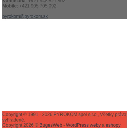
Kancelária:
+421 948 821 802
Mobile:
+421 905 705 092
pyrokom@pyrokom.sk
Copyright © 1991 - 2026 PYROKOM spol s.r.o., Všetky práva
vyhradené.
Copyright 2026 ©
BugesWeb
-
WordPress weby
a
eshopy