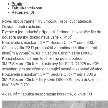
Popis
Tabuľka veľkostí
Recenzie (0)
Nové, oboustranné filtry umožňují lepší dýchatelnost.
Ochrana proti částicím.
Rychlé a jednoduché připojení. Jednoduše zatlačte filtr do
pouzdra masky, dokud neuslyšíte kliknutí.
Používejte s maskami 3M™ Secure Click™ série 800.
Částicový filtr P2 R pro použití v kombinaci s filtrem proti
plynům a výparům 3M™ Secure Click™ série D8000.
Konstrukce umožňuje lepší zorné pole a pohodlí.
3M™ Secure Click™ – částicový filtr P2 R D7925 má CE
schválení pro prostředí obsahující pevné a kapalné částice.
Používejte s maskami 3M™ Secure Click™ série 800 a
3M™ Secure Click™ filtry série D8000 Series a držákem
filtrů 3M™ D701.
Ak sa Vám tabuľka nezobrazuje korektne,
kliknite TU