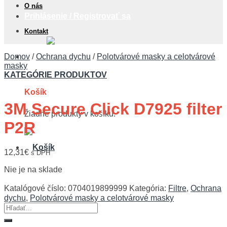
O nás
Prihlásenie / Registrovať sa
Kontakt
0,00
€
Domov
/
Ochrana dychu
/
Polotvárové masky a celotvárové
masky
KATEGÓRIE PRODUKTOV
Košík
3M Secure Click D7925 filter
Žiadne produkty v košíku.
P2R
12,31
€
s DPH
Nie je na sklade
Katalógové číslo:
0704019899999
Kategória:
Filtre
,
Ochrana
dychu
,
Polotvárové masky a celotvárové masky
Hľadať: