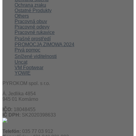
Ochrana zraku
Ostatné Produkty
Others
Pracovná obuv
Pracovné odevy
Pracovné rukavice
Prašné prostředí
PROMOCJA ZIMOWA 2024
Prvá pomoc
Snížené viditelnosti
Uncat
VM Footwear
YOWIE
PYROKOM spol. s r.o.
Á. Jedlika 4854
945 01 Komárno
IČO:
18048455
IČ DPH:
SK2020398633
Telefón:
035 77 03 912