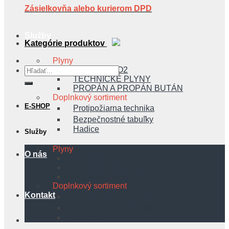
Zásielkovňa alebo kurierom DPD
Služby
Kategórie produktov
Plyny
PLNENIE CO2
Hľadať:
TECHNICKÉ PLYNY
PROPÁN A PROPÁN BUTÁN
Doplnkový sortiment
E-SHOP
Protipožiarna technika
Bezpečnostné tabuľky
Hadice
Služby
Plyny
O nás
PLNENIE CO2
TECHNICKÉ PLYNY
PROPÁN A PROPÁN BUTÁN
Doplnkový sortiment
Kontakt
Protipožiarna technika
Bezpečnostné tabuľky
Hadice