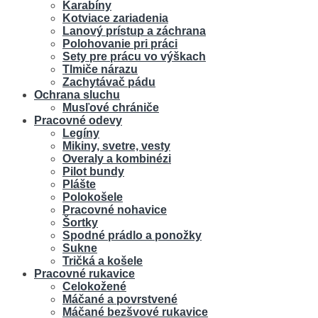
Karabíny
Kotviace zariadenia
Lanový prístup a záchrana
Polohovanie pri práci
Sety pre prácu vo výškach
Tlmiče nárazu
Zachytávač pádu
Ochrana sluchu
Musľové chrániče
Pracovné odevy
Legíny
Mikiny, svetre, vesty
Overaly a kombinézi
Pilot bundy
Plášte
Polokošele
Pracovné nohavice
Šortky
Spodné prádlo a ponožky
Sukne
Tričká a košele
Pracovné rukavice
Celokožené
Máčané a povrstvené
Máčané bezšvové rukavice