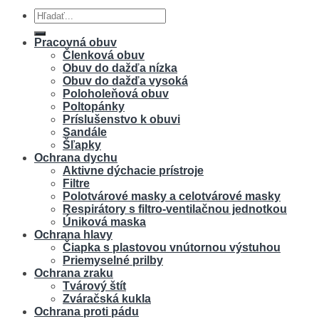
Hľadať:
Pracovná obuv
Členková obuv
Obuv do dažďa nízka
Obuv do dažďa vysoká
Poloholeňová obuv
Poltopánky
Príslušenstvo k obuvi
Sandále
Šľapky
Ochrana dychu
Aktivne dýchacie prístroje
Filtre
Polotvárové masky a celotvárové masky
Respirátory s filtro-ventilačnou jednotkou
Úniková maska
Ochrana hlavy
Čiapka s plastovou vnútornou výstuhou
Priemyselné prilby
Ochrana zraku
Tvárový štít
Zváračská kukla
Ochrana proti pádu