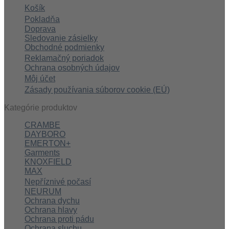
Košík
Pokladňa
Doprava
Sledovanie zásielky
Obchodné podmienky
Reklamačný poriadok
Ochrana osobných údajov
Môj účet
Zásady používania súborov cookie (EÚ)
Kategórie produktov
CRAMBE
DAYBORO
EMERTON+
Garments
KNOXFIELD
MAX
Nepříznivé počasí
NEURUM
Ochrana dychu
Ochrana hlavy
Ochrana proti pádu
Ochrana sluchu