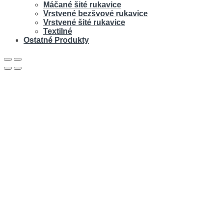
Máčané šité rukavice
Vrstvené bezšvové rukavice
Vrstvené šité rukavice
Textilné
Ostatné Produkty