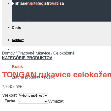
Prihlásenie / Registrovať sa
Doplnkový sortiment
Protipožiarna technika
Bezpečnostné tabuľky
Hadice
O nás
Kontakt
0,00
€
Domov
/
Pracovné rukavice
/
Celokožené
KATEGÓRIE PRODUKTOV
Košík
TONGAN rukavice celokože
Žiadne produkty v košíku.
7,79
€
s DPH
Veľkosť
Farba
Vymazať