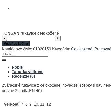
TONGAN rukavice celokožené
množstvo
TONGAN
Pridať do košíka
rukavice
Katalógové číslo:
01020159
Kategória:
Celokožené
,
Pracovné
celokožené
Hľadať:
Popis
Tabuľka veľkostí
Recenzie (0)
Zváračské rukavice z celokoženej hovädzej štiepky s bavlnenou
úrovne 2 podľa EN 407.
Veľkosť
7, 8, 9, 10, 11, 12